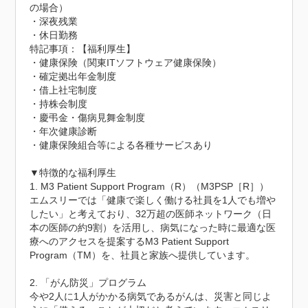
の場合）

・深夜残業

・休日勤務
特記事項：【福利厚生】

・健康保険（関東ITソフトウェア健康保険）

・確定拠出年金制度

・借上社宅制度

・持株会制度

・慶弔金・傷病見舞金制度

・年次健康診断

・健康保険組合等による各種サービスあり

▼特徴的な福利厚生

1. M3 Patient Support Program（R）（M3PSP［R］）

エムスリーでは「健康で楽しく働ける社員を1人でも増や
したい」と考えており、32万超の医師ネットワーク（日
本の医師の約9割）を活用し、病気になった時に最適な医
療へのアクセスを提案するM3 Patient Support 
Program（TM）を、社員と家族へ提供しています。

2. 「がん防災」プログラム

今や2人に1人がかかる病気であるがんは、災害と同じよ