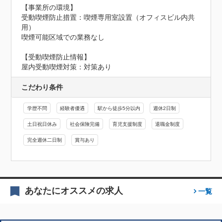
【事業所の環境】

受動喫煙防止措置：喫煙専用室設置（オフィスビル内共
用）

喫煙可能区域での業務なし
【受動喫煙防止情報】
屋内受動喫煙対策：対策あり
こだわり条件
学歴不問
経験者優遇
駅から徒歩5分以内
週休2日制
土日祝日休み
社会保険完備
育児支援制度
退職金制度
完全週休二日制
賞与あり
あなたにオススメの求人
一覧