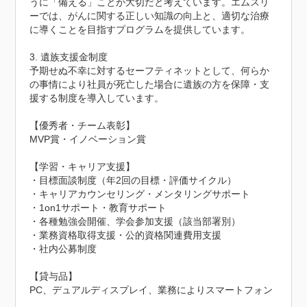
うに「備える」ことが大切だと考えています。エムスリ
ーでは、がんに関する正しい知識の向上と、適切な治療
に導くことを目指すプログラムを提供しています。

3. 遺族支援金制度

予期せぬ不幸に対するセーフティネットとして、何らか
の事情により社員が死亡した場合に遺族の方を保障・支
援する制度を導入しています。

【優秀者・チーム表彰】

MVP賞・イノベーション賞

【学習・キャリア支援】

・目標面談制度（年2回の目標・評価サイクル）

・キャリアカウンセリング・メンタリングサポート

・1on1サポート・教育サポート

・各種勉強会開催、学会参加支援（該当部署別）

・業務資格取得支援・公的資格関連費用支援

・社内公募制度

【貸与品】

PC、デュアルディスプレイ、業務によりスマートフォン
