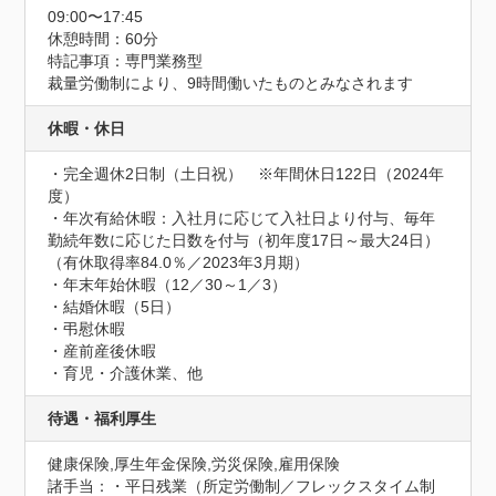
09:00〜17:45
休憩時間：60分
特記事項：専門業務型

裁量労働制により、9時間働いたものとみなされます
休暇・休日
・完全週休2日制（土日祝）　※年間休日122日（2024年
度）

・年次有給休暇：入社月に応じて入社日より付与、毎年
勤続年数に応じた日数を付与（初年度17日～最大24日）
（有休取得率84.0％／2023年3月期）

・年末年始休暇（12／30～1／3）

・結婚休暇（5日）

・弔慰休暇

・産前産後休暇

・育児・介護休業、他
待遇・福利厚生
健康保険,厚生年金保険,労災保険,雇用保険
諸手当：・平日残業（所定労働制／フレックスタイム制