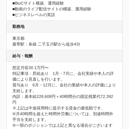
■BtoCサイト構築、運用経験  

■動画のライブ配信サイトの構築、運用経験

■ビジネスレベルの英語
勤務地
東京都
最寄駅：各線 二子玉川駅から徒歩4分
給与・報酬
想定月収30.1万円〜
特記事項：昇給あり　1月・7月に、会社実績や本人の評
価により見直しを行います。

賞与あり　6月・12月に、会社の業績や本人の評価により
支給します。

内訳：基本給228,608円＋40時間分の固定残業代72,392
円

※上記は中途採用時に提示する賃金の最低額です。

※月40時間を超えた時間外労働については、別途時間外
手当を支給します。

※一部のポジションでは上記と異なる場合がございます