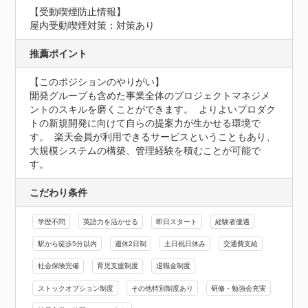
【受動喫煙防止情報】
屋内受動喫煙対策：対策あり
推薦ポイント
【このポジションのやりがい】

開発グループも含めた事業全体のプロジェクトマネジメ
ントのスキルを磨くことができます。  よりよいプロダク
トの新規開発に向けて自らの提案力が生かせる環境で
す。  楽天会員が利用できるサービスということもあり、
大規模システムの構築、管理経験を積むことが可能で
す。
こだわり条件
学歴不問
英語力を活かせる
即日スタート
経験者優遇
駅から徒歩5分以内
週休2日制
土日祝日休み
交通費支給
社会保険完備
育児支援制度
退職金制度
ストックオプション制度
その他特別制度あり
研修・勉強会充実