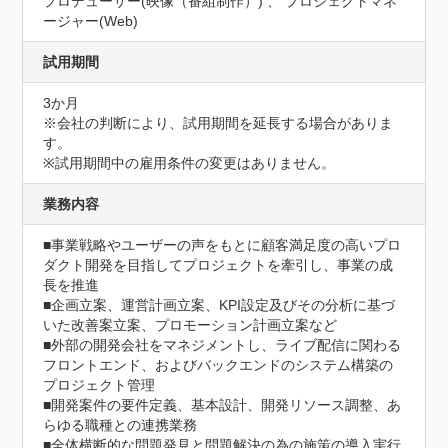
プロデューサー(映像（番組制作）) 、 プロジェクトマネ
ージャー(Web)
試用期間
3か月
※会社の判断により、試用期間を延長する場合がありま
す。

※試用期間中の雇用条件の変更はありません。
業務内容
■事業戦略やユーザーの声をもとに顧客満足度の高いプロ
ダクト開発を目指してプロジェクトを牽引し、事業の成
長を推進 

■企画立案、運営計画立案、KPI設定及びその分析に基づ
いた改善案立案、プロモーション計画立案など 

■外部の開発会社をマネジメントし、ライブ配信に関わる
フロントエンド、およびバックエンドのシステム構築の
プロジェクト管理

■開発案件の要件定義、基本設計、開発リソース調整、あ
らゆる職種との連携業務

■全体横断的な問題発見と問題解決の為の施策の導入実行
