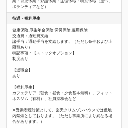
業・育児休業・介護休業・生理休暇・特別休暇（慶弔、
ボランティアなど）
待遇・福利厚生
健康保険,厚生年金保険,労災保険,雇用保険
交通費：通勤費支給
諸手当：通勤手当を支給します。（ただし条件および上
限額あり）
特記事項：【ストックオプション】

制度あり

【退職金】

あり

【福利厚生】

カフェテリア（朝食・昼食・夕食基本無料）、フィット
ネスジム（有料）、社員持株会など

※受動喫煙対策として、楽天クリムゾンハウスでは敷地
内禁煙としております。（ただし事業所により異なる場
合があります。）