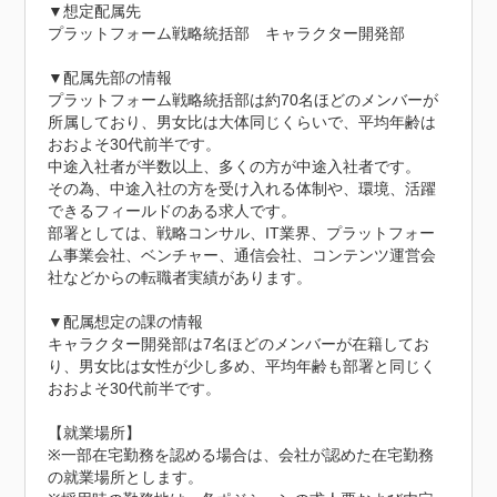
▼想定配属先

プラットフォーム戦略統括部　キャラクター開発部

▼配属先部の情報

プラットフォーム戦略統括部は約70名ほどのメンバーが
所属しており、男女比は大体同じくらいで、平均年齢は
おおよそ30代前半です。

中途入社者が半数以上、多くの方が中途入社者です。

その為、中途入社の方を受け入れる体制や、環境、活躍
できるフィールドのある求人です。

部署としては、戦略コンサル、IT業界、プラットフォー
ム事業会社、ベンチャー、通信会社、コンテンツ運営会
社などからの転職者実績があります。

▼配属想定の課の情報

キャラクター開発部は7名ほどのメンバーが在籍してお
り、男女比は女性が少し多め、平均年齢も部署と同じく
おおよそ30代前半です。

【就業場所】

※一部在宅勤務を認める場合は、会社が認めた在宅勤務
の就業場所とします。
