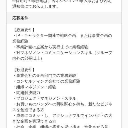
※採用時の勤務地は、各ポジションの求人票および内定
通知書にてお伝えします。
応募条件
【必須要件】

・IP・キャラクター関連で戦略企画、または事業企画の
業務経験

・事業計画の立案から実行までの業務経験

・対マネジメントコミュニケーションスキル（グループ
内外の部長以上）

【歓迎要件】

・事業会社の企画部門での業務経験

・コンサルティング会社での業務経験

・組織マネジメント経験

・問題解決能力

・プロジェクトマネジメントスキル

・お買いものパンダへの興味関心を持ち、新たなビジネ
スを創造できる方

・成果にコミットし、アクショナブルでインパクトの大
きな企画を実現できる方

・社会、企業、組織の将来を思い描き、進化させる意