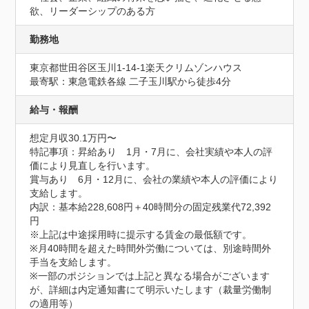
欲、リーダーシップのある方
勤務地
東京都世田谷区玉川1-14-1楽天クリムゾンハウス
最寄駅：東急電鉄各線 二子玉川駅から徒歩4分
給与・報酬
想定月収30.1万円〜
特記事項：昇給あり　1月・7月に、会社実績や本人の評
価により見直しを行います。

賞与あり　6月・12月に、会社の業績や本人の評価により
支給します。

内訳：基本給228,608円＋40時間分の固定残業代72,392
円

※上記は中途採用時に提示する賃金の最低額です。

※月40時間を超えた時間外労働については、別途時間外
手当を支給します。

※一部のポジションでは上記と異なる場合がございます
が、詳細は内定通知書にて明示いたします（裁量労働制
の適用等）