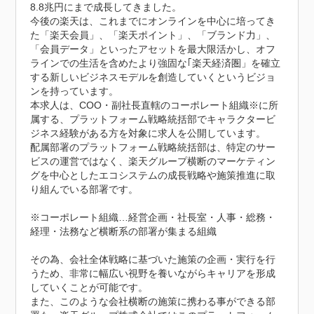
8.8兆円にまで成長してきました。

今後の楽天は、これまでにオンラインを中心に培ってき
た「楽天会員」、「楽天ポイント」、「ブランド力」、
「会員データ」といったアセットを最大限活かし、オフ
ラインでの生活を含めたより強固な｢楽天経済圏」を確立
する新しいビジネスモデルを創造していくというビジョ
ンを持っています。

本求人は、COO・副社長直轄のコーポレート組織※に所
属する、プラットフォーム戦略統括部でキャラクタービ
ジネス経験がある方を対象に求人を公開しています。

配属部署のプラットフォーム戦略統括部は、特定のサー
ビスの運営ではなく、楽天グループ横断のマーケティン
グを中心としたエコシステムの成長戦略や施策推進に取
り組んでいる部署です。

※コーポレート組織…経営企画・社長室・人事・総務・
経理・法務など横断系の部署が集まる組織

その為、会社全体戦略に基づいた施策の企画・実行を行
うため、非常に幅広い視野を養いながらキャリアを形成
していくことが可能です。

また、このような会社横断の施策に携わる事ができる部