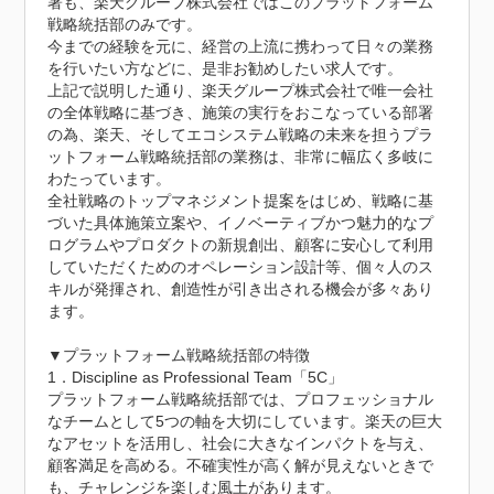
署も、楽天グループ株式会社ではこのプラットフォーム
戦略統括部のみです。

今までの経験を元に、経営の上流に携わって日々の業務
を行いたい方などに、是非お勧めしたい求人です。

上記で説明した通り、楽天グループ株式会社で唯一会社
の全体戦略に基づき、施策の実行をおこなっている部署
の為、楽天、そしてエコシステム戦略の未来を担うプラ
ットフォーム戦略統括部の業務は、非常に幅広く多岐に
わたっています。

全社戦略のトップマネジメント提案をはじめ、戦略に基
づいた具体施策立案や、イノベーティブかつ魅力的なプ
ログラムやプロダクトの新規創出、顧客に安心して利用
していただくためのオペレーション設計等、個々人のス
キルが発揮され、創造性が引き出される機会が多々あり
ます。

▼プラットフォーム戦略統括部の特徴

1．Discipline as Professional Team「5C」

プラットフォーム戦略統括部では、プロフェッショナル
なチームとして5つの軸を大切にしています。楽天の巨大
なアセットを活用し、社会に大きなインパクトを与え、
顧客満足を高める。不確実性が高く解が見えないときで
も、チャレンジを楽しむ風土があります。
