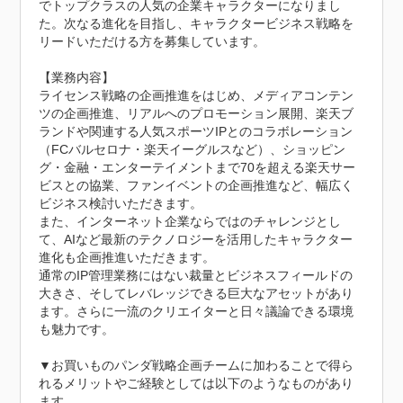
でトップクラスの人気の企業キャラクターになりまし
た。次なる進化を目指し、キャラクタービジネス戦略を
リードいただける方を募集しています。

【業務内容】

ライセンス戦略の企画推進をはじめ、メディアコンテン
ツの企画推進、リアルへのプロモーション展開、楽天ブ
ランドや関連する人気スポーツIPとのコラボレーション
（FCバルセロナ・楽天イーグルスなど）、ショッピン
グ・金融・エンターテイメントまで70を超える楽天サー
ビスとの協業、ファンイベントの企画推進など、幅広く
ビジネス検討いただきます。

また、インターネット企業ならではのチャレンジとし
て、AIなど最新のテクノロジーを活用したキャラクター
進化も企画推進いただきます。

通常のIP管理業務にはない裁量とビジネスフィールドの
大きさ、そしてレバレッジできる巨大なアセットがあり
ます。さらに一流のクリエイターと日々議論できる環境
も魅力です。

▼お買いものパンダ戦略企画チームに加わることで得ら
れるメリットやご経験としては以下のようなものがあり
ます。
