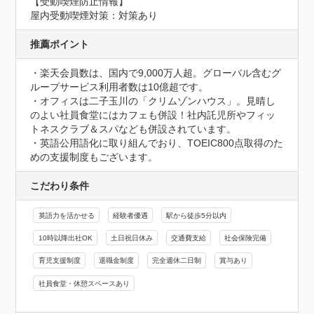
【受動喫煙防止情報】
屋内受動喫煙対策：対策あり
推薦ポイント
・楽天会員数は、国内で9,000万人超。グローバル含むグ
ループサービス利用者数は10億超です。

・オフィスは二子玉川の「クリムゾンハウス」。見晴し
のよい社員食堂にはカフェも併設！社内託児所やフィッ
トネスクラブ＆スパなども併設されています。

・英語公用語化に取り組んでおり、TOEIC800点取得のた
めの支援制度もございます。
こだわり条件
英語力を活かせる
経験者優遇
駅から徒歩5分以内
10時以降出社OK
土日祝日休み
交通費支給
社会保険完備
育児支援制度
退職金制度
完全週休二日制
賞与あり
社員食堂・休憩スペースあり