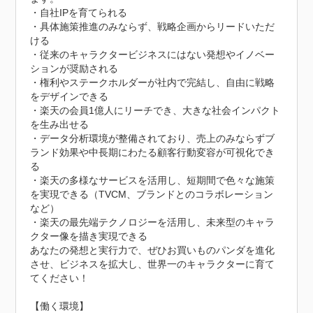
・自社IPを育てられる

・具体施策推進のみならず、戦略企画からリードいただ
ける

・従来のキャラクタービジネスにはない発想やイノベー
ションが奨励される

・権利やステークホルダーが社内で完結し、自由に戦略
をデザインできる

・楽天の会員1億人にリーチでき、大きな社会インパクト
を生み出せる

・データ分析環境が整備されており、売上のみならずブ
ランド効果や中長期にわたる顧客行動変容が可視化でき
る

・楽天の多様なサービスを活用し、短期間で色々な施策
を実現できる（TVCM、ブランドとのコラボレーション
など）

・楽天の最先端テクノロジーを活用し、未来型のキャラ
クター像を描き実現できる

あなたの発想と実行力で、ぜひお買いものパンダを進化
させ、ビジネスを拡大し、世界一のキャラクターに育て
てください！

【働く環境】
