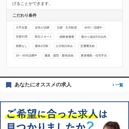
げることができます。
こだわり条件
大手企業
女性が活躍
主婦・主夫歓迎
40代～活躍中
学歴不問
即日スタート
経験者優遇
駅から徒歩5分以内
残業なし
週休2日制
土日祝日休み
交通費支給
20～30代活躍中
服装・髪型・髪色自由
家賃補助・住宅手当
あなたにオススメの求人
一覧