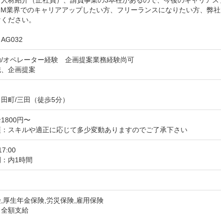
、人材紹介（正社員）、請負事業の3本柱があるので、今後のキャリアス
BIM業界でのキャリアアップしたい方、フリーランスになりたい方、弊
ください。 

AG032
/オペレーター経験　企画提案業務経験尚可

識、企画提案
田町/三田（徒歩5分）
1800円〜
項：スキルや適正に応じて多少変動ありますのでご了承下さい
17:00
：内1時間
日
,厚生年金保険,労災保険,雇用保険
：全額支給