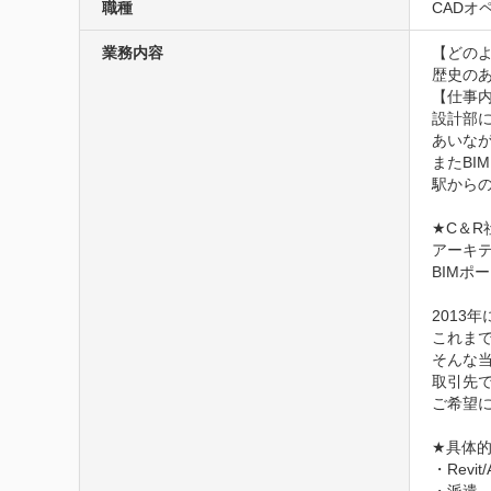
職種
CADオ
業務内容
【どのよ
歴史のあ
【仕事内
設計部
あいなが
またBI
駅からの
★C＆R
アーキテクト
BIMポータ
2013
これまで
そんな当
取引先
ご希望
★具体的
・Rev