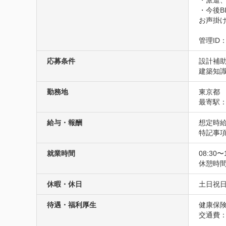
・派遣
・今後
お声掛け
管理ID：
応募条件
設計補助
建築知
勤務地
東京都
最寄駅：
給与・報酬
想定時給
特記事
就業時間
08:30〜
休憩時間
休暇・休日
土日祝
待遇・福利厚生
健康保険
交通費