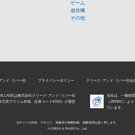
ゲーム
遊技機
その他
アンド･リバー社
プライバシーポリシー
クリーク･アンド･リバー社会
E VILLAGEは株式会社クリーク･アンド･リバー社
当社は、一般財
取引所プライム市場、証券コード4763）が運営
（JIPDEC）
。
ています。
当サイトの内容、テキスト、画像等の
無断転載・無断使用を固く禁じます。
© CREEK & RIVER Co., Ltd.