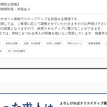
喫煙防止情報】
動喫煙対策：対策あり
のサポート体制でステップアップを目指せる環境です。

に関しては、ご希望に応じて調整させていただきますのでお声掛け下さい
での就業となりますので、経歴スキルアップに繋げることができます。

R社では、BIMにまつわる求人や研修を他にもご用意しています。他案件
女性が活躍
主婦・主夫歓迎
40代～活躍中
即日スタート
経験者優遇
給
20～30代活躍中