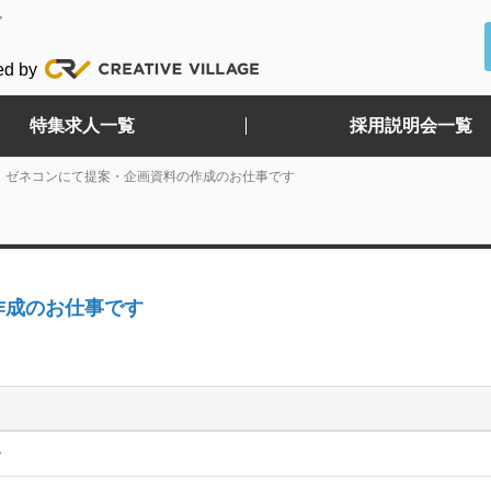
ど
ed by
特集求人一覧
採用説明会一覧
】ゼネコンにて提案・企画資料の作成のお仕事です
作成のお仕事です
ン