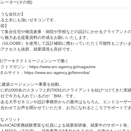
ペレーター(その他)
うな会社か】

る土木にも強いゼネコンです。

容】

にて集合住宅や物流倉庫・病院や学校などの設計にかかるクライアント
ら魅力ある提案資料の作成をお願いいたします。

M（GLOOBE）を使用して設計補助に携わっていただく可能性もございま
アクセスも抜群。就業環境も良好です。 

社/アーキテクトエージェンシーで働く

マガジン：https://www.arc-agency.jp/magazine

ルサイト：https://www.arc-agency.jp/bimnoba/

年に建築エージェンシー事業を始動。

に約1000名のスタッフと約700社のクライアントを結びつけてきた実績
社で今力を入れているのが「BIM」です。

である大手ゼネコンや設計事務所からの案件はもちろん、エンドユーザー
に合わせてお声を聞かせていただき、お力になれるところでサポートでき
なメリット

it/ArchiCAD実務経験豊富な社員による就業前研修、就業中のサポート有。