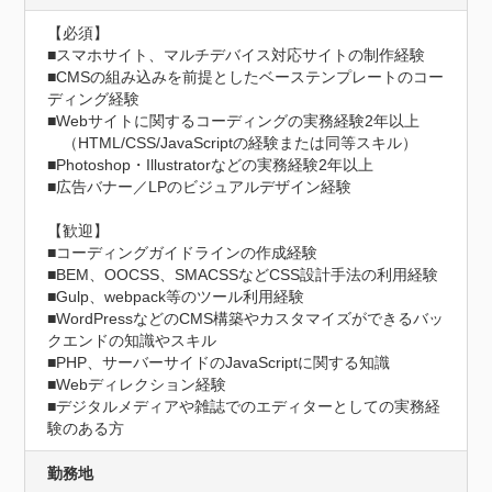
【必須】

■スマホサイト、マルチデバイス対応サイトの制作経験

■CMSの組み込みを前提としたベーステンプレートのコー
ディング経験 

■Webサイトに関するコーディングの実務経験2年以上

　（HTML/CSS/JavaScriptの経験または同等スキル）

■Photoshop・Illustratorなどの実務経験2年以上

■広告バナー／LPのビジュアルデザイン経験

【歓迎】

■コーディングガイドラインの作成経験

■BEM、OOCSS、SMACSSなどCSS設計手法の利用経験

■Gulp、webpack等のツール利用経験

■WordPressなどのCMS構築やカスタマイズができるバッ
クエンドの知識やスキル

■PHP、サーバーサイドのJavaScriptに関する知識

■Webディレクション経験

■デジタルメディアや雑誌でのエディターとしての実務経
験のある方
勤務地