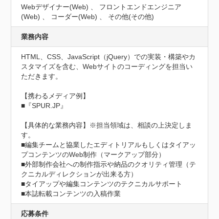
Webデザイナー(Web) 、 フロントエンドエンジニア
(Web) 、 コーダー(Web) 、 その他(その他)
業務内容
HTML、CSS、JavaScript（jQuery）での実装・構築やカ
スタマイズを含む、Webサイトのコーディングを担当い
ただきます。

【携わるメディア例】

■『SPUR.JP』

【具体的な業務内容】※担当領域は、相談の上決定しま
す。

■編集チームと協業したエディトリアルもしくはタイアッ
プコンテンツのWeb制作（マークアップ部分）

■外部制作会社への制作指示や納品のクオリティ管理（テ
クニカルディレクションが出来る方）

■タイアップや編集コンテンツのテクニカルサポート

■本誌転載コンテンツの入稿作業
応募条件