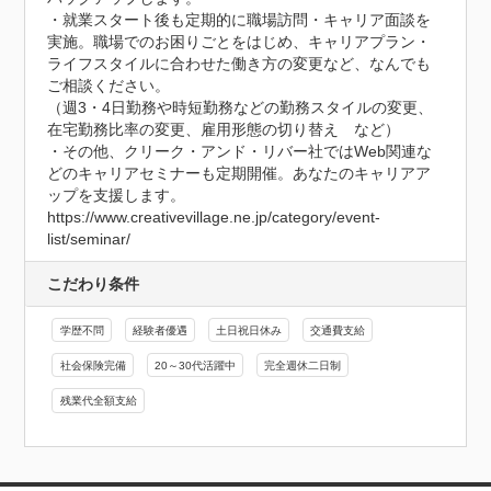
・就業スタート後も定期的に職場訪問・キャリア面談を
実施。職場でのお困りごとをはじめ、キャリアプラン・
ライフスタイルに合わせた働き方の変更など、なんでも
ご相談ください。

（週3・4日勤務や時短勤務などの勤務スタイルの変更、
在宅勤務比率の変更、雇用形態の切り替え　など）

・その他、クリーク・アンド・リバー社ではWeb関連な
どのキャリアセミナーも定期開催。あなたのキャリアア
ップを支援します。

https://www.creativevillage.ne.jp/category/event-
list/seminar/
こだわり条件
学歴不問
経験者優遇
土日祝日休み
交通費支給
社会保険完備
20～30代活躍中
完全週休二日制
残業代全額支給