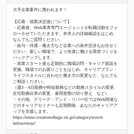
大手企業案件に携われます！

【応募・就業決定後について】

・応募後、Web業界専門エージェントが転職活動をフォ
ローさせていただきます。本求人の詳細確認をはじめ、
なんでもご質問ください。

・給与・待遇・働き方など企業への条件交渉もお任せく
ださい。新しい職場で、より快適に働ける環境づくりを
バックアップします。

・就業スタート後も定期的に職場訪問・キャリア面談を
実施。職場でのお困りごとをはじめ、キャリアプラン・
ライフスタイルに合わせた働き方の変更など、なんでも
ご相談ください。

（週3・4日勤務や時短勤務などの勤務スタイルの変更、
在宅勤務比率の変更、雇用形態の切り替え　など）

・その他、クリーク・アンド・リバー社ではWeb関連な
どのキャリアセミナーも定期開催。あなたのキャリアア
ップを支援します。

https://www.creativevillage.ne.jp/category/event-
list/seminar/