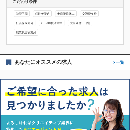
こだわり条件
学歴不問
経験者優遇
土日祝日休み
交通費支給
社会保険完備
20～30代活躍中
完全週休二日制
残業代全額支給
あなたにオススメの求人
一覧