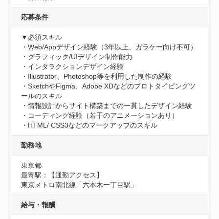
応募条件
▼必須スキル

・Web/Appデザイン経験（3年以上、ガラケー向け不可）

・グラフィック/UIデザイン制作能力

・インタラクションデザイン経験 

・Illustrator、Photoshop等を利用した制作の経験 

・SketchやFigma、Adobe XDなどのプロトタイピングツ
ールのスキル

・情報設計からサイト構築までの一貫したデザイン経験

・コーディング経験（若干のアニメーションあり）

・HTML/ CSS3などのマークアップのスキル
勤務地
東京都
最寄駅：【通勤アクセス】

東京メトロ南北線「六本木一丁目駅」
給与・報酬