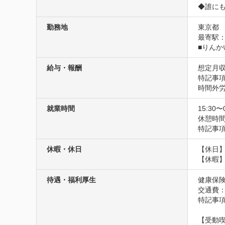
◆誰に
勤務地
東京都
最寄駅：
■りんか
給与・報酬
想定月収
特記事項
時間外労
就業時間
15:30〜
休憩時
特記事項
休暇・休日
【休日】
【休暇
待遇・福利厚生
健康保険
交通費
特記事
【受動