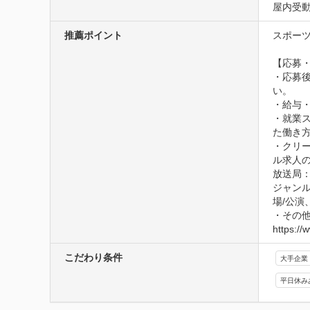
屋内受
推薦ポイント
スポーツ
【応募・
・応募
い。

・給与
・就業
た働き方
・クリ
ル求人
放送局：
ジャンル
場/公演
・その
https://
こだわり条件
大手企業
平日休み