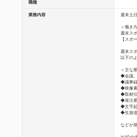
職種
業務内容
週末土
＜働き方
週末ス
【スポ
週末ス
以下のよ
＜主な業
◆会議、
◆議事録
◆映像素
◆取材仕
◆発注業
◆文字起
◆生放送
などが発