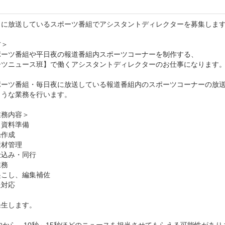
日に放送しているスポーツ番組でアシスタントディレクターを募集します
＞

ポーツ番組や平日夜の報道番組内スポーツコーナーを制作する、

ーツニュース班】で働くアシスタントディレクターのお仕事になります。
ポーツ番組・毎日夜に放送している報道番組内のスポーツコーナーの放送
うな業務を行います。

務内容＞

資料準備

作成

材管理

込み・同行

務

こし、編集補佐

対応

生します。
