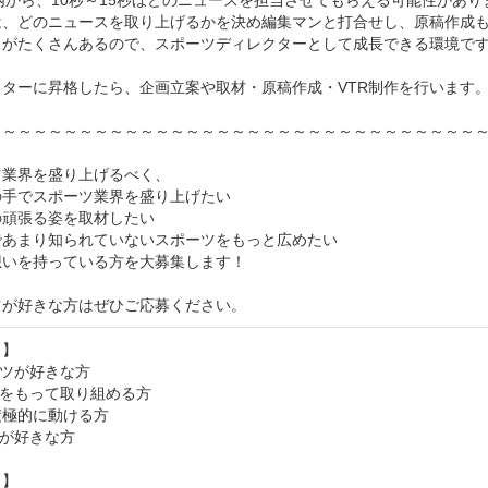
内から、10秒～15秒ほどのニュースを担当させてもらえる可能性がありま
は、どのニュースを取り上げるかを決め編集マンと打合せし、原稿作成も
スがたくさんあるので、スポーツディレクターとして成長できる環境です
ターに昇格したら、企画立案や取材・原稿作成・VTR制作を行います。
～～～～～～～～～～～～～～～～～～～～～～～～～～～～～～～～～
業界を盛り上げるべく、

手でスポーツ業界を盛り上げたい

頑張る姿を取材したい

あまり知られていないスポーツをもっと広めたい

いを持っている方を大募集します！

ツが好きな方はぜひご応募ください。
】

ツが好きな方

をもって取り組める方

極的に動ける方

が好きな方

】
