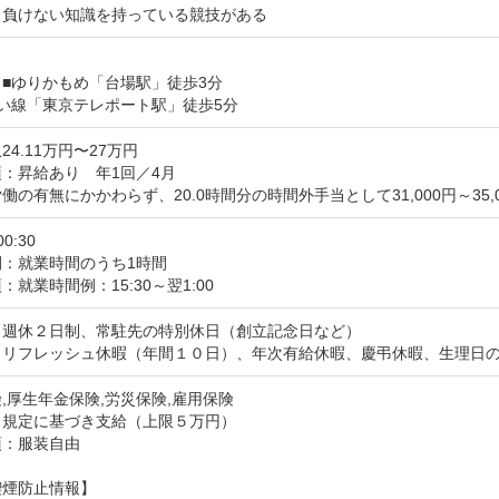
も負けない知識を持っている競技がある
■ゆりかもめ「台場駅」徒歩3分

い線「東京テレポート駅」徒歩5分
24.11万円〜27万円
：昇給あり　年1回／4月

働の有無にかかわらず、20.0時間分の時間外手当として31,000円～35,
00:30
間：就業時間のうち1時間
：就業時間例：15:30～翌1:00
週休２日制、常駐先の特別休日（創立記念日など）

】リフレッシュ休暇（年間１０日）、年次有給休暇、慶弔休暇、生理日
,厚生年金保険,労災保険,雇用保険
：規定に基づき支給（上限５万円）
項：服装自由
喫煙防止情報】