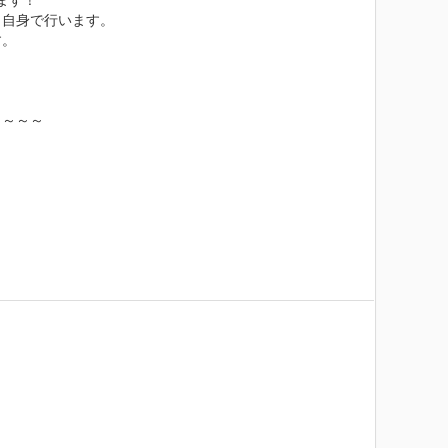
す！

自身で行います。

。



～～～
