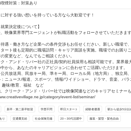
動喫煙対策：対策あり
に対する強い想いを持っている方なら大歓迎です！

就業決定後について】

後、映像業界専門エージェントが転職活動をフォローさせていただきま
・待遇・働き方など企業への条件交渉もお任せください。新しい職場で、
スタート後も定期的に職場訪問・キャリア面談を実施。職場でのお困り
の変更など、なんでもご相談ください。

ーク・アンド・リバー社の正社員/契約社員採用も相談可能です。業界最
の中から、あなたのキャリアビジョンに合わせてご活躍いただけます。

公共放送局、民放キー局、準キー局、ローカル局（地方局）、独立局、BS
：ニュース/報道、スポーツ、情報/ワイドショー、ドラマ、音楽、バラ
、趣味/教育、福祉　など

他、クリーク・アンド・リバー社では映像関連などのキャリアセミナーも
www.creativevillage.ne.jp/category/event-list/seminar/
新卒・第二新卒歓迎
学歴不問
即日スタート
経験者優遇
駅から徒歩5分以
あり
交通費支給
社会保険完備
20～30代活躍中
服装・髪型・髪色自由