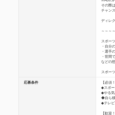
※ADの
その際
チャン
ディレク
～～～
スポーツ
・自分の
・選手の
・世間で
などの想
スポー
応募条件
【必須！
◆スポー
◆やる気
◆自ら積
◆テレビ
【歓迎！