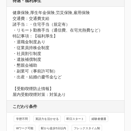
待遇・福利厚生
健康保険,厚生年金保険,労災保険,雇用保険
交通費：交通費支給
諸手当：・住宅手当（規定有）

・リモート勤務手当（通信費、在宅光熱費など）
特記事項：【福利厚生】

・退職金制度あり

・従業員持株会制度

・社員割引制度

・遺族補償制度

・懇親会補助

・副業可（事前許可制）

・出産・結婚の慶弔金など
【受動喫煙防止情報】
屋内受動喫煙対策：対策あり
こだわり条件
学歴不問
英語力を活かせる
即日スタート
経験者優遇
Wワーク可能
駅から徒歩5分以内
フレックスタイム制