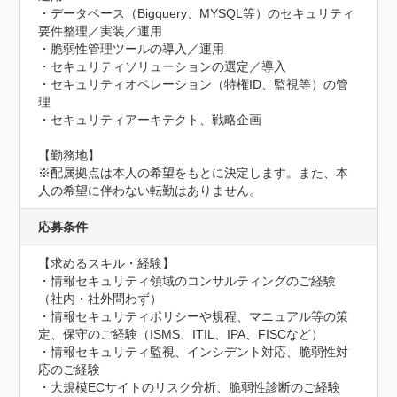
・データベース（Bigquery、MYSQL等）のセキュリティ
要件整理／実装／運用

・脆弱性管理ツールの導入／運用

・セキュリティソリューションの選定／導入

・セキュリティオペレーション（特権ID、監視等）の管
理

・セキュリティアーキテクト、戦略企画

【勤務地】

※配属拠点は本人の希望をもとに決定します。また、本
人の希望に伴わない転勤はありません。
応募条件
【求めるスキル・経験】

・情報セキュリティ領域のコンサルティングのご経験
（社内・社外問わず）

・情報セキュリティポリシーや規程、マニュアル等の策
定、保守のご経験（ISMS、ITIL、IPA、FISCなど）

・情報セキュリティ監視、インシデント対応、脆弱性対
応のご経験

・大規模ECサイトのリスク分析、脆弱性診断のご経験