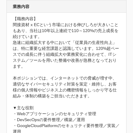
業務内容
【職務内容】

間接資材 x ECという市場における伸びしろが大きいこと
もあり、当社は10年以上連続で110～120%の売上成長を
続けています。

急速に組織拡大する中において「従業員の生産性向上」
は、特に重要な経営課題と認識しています。120%超ペー
スでの成長に伴う組織拡大や業務変化に合わせて、ITシ
ステム／ツールを用いた整備や改善が急務となっており
ます。

本ポジションでは、インターネットでの脅威が増す中、
適切なサイバーセキュリティ対策を策定・維持し、お客
様の個人情報やビジネス上の機密情報をしっかり守る仕
組み・体制の構築をご担当いただきます。

▼主な役割

・Webアプリケーションのセキュリティ管理

・DevSecOpsの要件整理／構築／運用

・GoogleCloudPlatformのセキュリティ要件整理／実装／
運用
