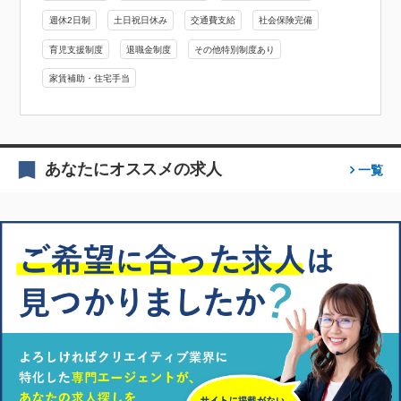
週休2日制
土日祝日休み
交通費支給
社会保険完備
育児支援制度
退職金制度
その他特別制度あり
家賃補助・住宅手当
あなたにオススメの求人
一覧