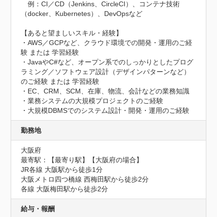
　例：CI／CD（Jenkins、CircleCI）、コンテナ技術
（docker、Kubernetes）、DevOpsなど

【あると望ましいスキル・経験】

・AWS／GCPなど、クラウド環境での開発・運用のご経
験 または 学習経験

・JavaやC#など、オープン系でのしっかりとしたプログ
ラミング／ソフトウェア設計（デザインパターンなど）
のご経験 または 学習経験

・EC、CRM、SCM、在庫、物流、会計などの業務知識

・業務システムの大規模プロジェクトのご経験

・大規模DBMSでのシステム設計・開発・運用のご経験
勤務地
大阪府
最寄駅：【最寄り駅】【大阪府の場合】

JR各線 大阪駅から徒歩1分

大阪メトロ四つ橋線 西梅田駅から徒歩2分

各線 大阪梅田駅から徒歩2分
給与・報酬