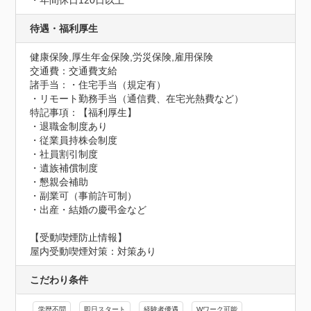
・年間休日120日以上
待遇・福利厚生
健康保険,厚生年金保険,労災保険,雇用保険
交通費：交通費支給
諸手当：・住宅手当（規定有）

・リモート勤務手当（通信費、在宅光熱費など）
特記事項：【福利厚生】

・退職金制度あり

・従業員持株会制度

・社員割引制度

・遺族補償制度

・懇親会補助

・副業可（事前許可制）

・出産・結婚の慶弔金など
【受動喫煙防止情報】
屋内受動喫煙対策：対策あり
こだわり条件
学歴不問
即日スタート
経験者優遇
Wワーク可能