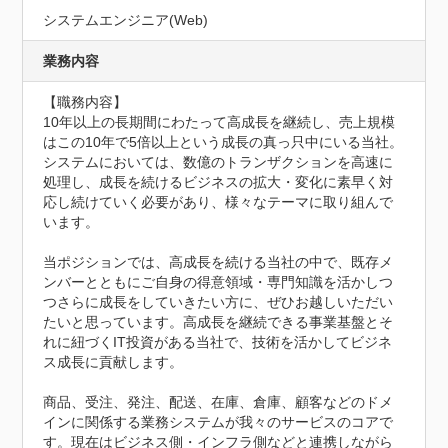
システムエンジニア(Web)
業務内容
【職務内容】

10年以上の長期間にわたって高成長を継続し、売上規模
はこの10年で5倍以上という成長の真っ只中にいる当社。
システムにおいては、数億のトランザクションを高速に
処理し、成長を続けるビジネスの拡大・変化に素早く対
応し続けていく必要があり、様々なテーマに取り組んで
います。

当ポジションでは、高成長を続ける当社の中で、既存メ
ンバーとともにご自身の得意領域・専門知識を活かしつ
つさらに成長をしていきたい方に、ぜひお越しいただい
たいと思っています。高成長を継続できる事業基盤とそ
れに紐づくIT投資がある当社で、技術を活かしてビジネ
ス成長に貢献します。

商品、受注、発注、配送、在庫、倉庫、顧客などのドメ
インに関係する業務システムが我々のサービスのコアで
す。現在はビジネス側・インフラ側などと連携しながら