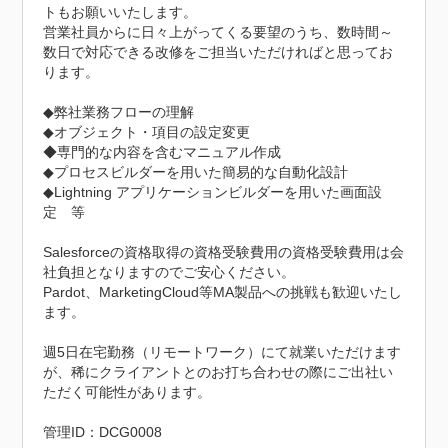
トもお願いいたします。

営業社員からに日々上がってくる要望のうち、数時間～
数日で対応できる改修をご担当いただければと思ってお
ります。

◆弊社業務フローの理解

◆オブジェクト・項目の設定変更

◆専門的な内容を含むマニュアル作成

◆プロセスビルダーを用いた簡易的な自動化設計

◆Lightning アプリケーションビルダーを用いた画面設
定　等

Salesforceの資格取得の資格受験費用の資格受験費用は会
社負担となりますのでご安心ください。

Pardot、MarketingCloud等MA製品への挑戦も歓迎いたし
ます。

週5日在宅勤務（リモートワーク）にて就業いただけます
が、稀にクライアントとのお打ち合わせの際にご出社い
ただく可能性があります。

管理ID：DCG0008