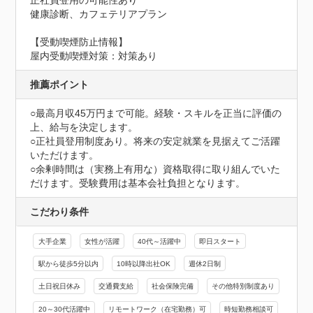
正社員登用の可能性あり

健康診断、カフェテリアプラン
【受動喫煙防止情報】
屋内受動喫煙対策：対策あり
推薦ポイント
○最高月収45万円まで可能。経験・スキルを正当に評価の
上、給与を決定します。

○正社員登用制度あり。将来の安定就業を見据えてご活躍
いただけます。

○余剰時間は（実務上有用な）資格取得に取り組んでいた
だけます。受験費用は基本会社負担となります。
こだわり条件
大手企業
女性が活躍
40代～活躍中
即日スタート
駅から徒歩5分以内
10時以降出社OK
週休2日制
土日祝日休み
交通費支給
社会保険完備
その他特別制度あり
20～30代活躍中
リモートワーク（在宅勤務）可
時短勤務相談可