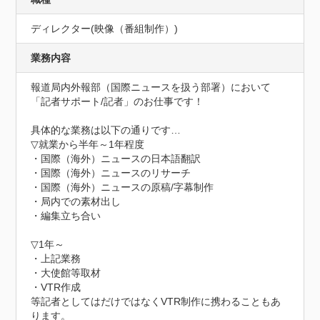
ディレクター(映像（番組制作）)
業務内容
報道局内外報部（国際ニュースを扱う部署）において
「記者サポート/記者」のお仕事です！

具体的な業務は以下の通りです…

▽就業から半年～1年程度

・国際（海外）ニュースの日本語翻訳

・国際（海外）ニュースのリサーチ

・国際（海外）ニュースの原稿/字幕制作

・局内での素材出し

・編集立ち合い

▽1年～

・上記業務

・大使館等取材

・VTR作成

等記者としてはだけではなくVTR制作に携わることもあ
ります。
