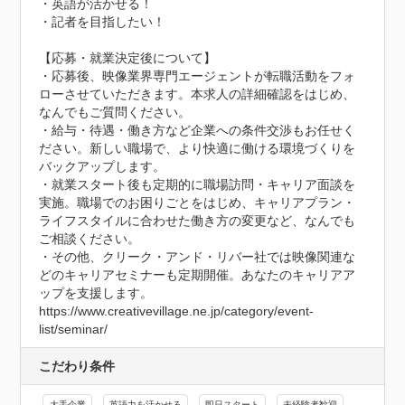
・英語が活かせる！

・記者を目指したい！

【応募・就業決定後について】

・応募後、映像業界専門エージェントが転職活動をフォ
ローさせていただきます。本求人の詳細確認をはじめ、
なんでもご質問ください。

・給与・待遇・働き方など企業への条件交渉もお任せく
ださい。新しい職場で、より快適に働ける環境づくりを
バックアップします。

・就業スタート後も定期的に職場訪問・キャリア面談を
実施。職場でのお困りごとをはじめ、キャリアプラン・
ライフスタイルに合わせた働き方の変更など、なんでも
ご相談ください。

・その他、クリーク・アンド・リバー社では映像関連な
どのキャリアセミナーも定期開催。あなたのキャリアア
ップを支援します。

https://www.creativevillage.ne.jp/category/event-
list/seminar/
こだわり条件
大手企業
英語力を活かせる
即日スタート
未経験者歓迎