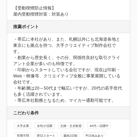
【受動喫煙防止情報】
屋内受動喫煙対策：対策あり
推薦ポイント
・帯広に本社があり、また、札幌以外にも北海道各地と
東京にも拠点を持つ、大手クリエイティブ制作会社で
す。

・創業から歴史長く、その分、関係性良好な取引クライ
アント企業が多いのも特徴です。

・印刷からスタートしている会社ですが、現在は印刷・
Web・映像等、クリエイティブ全般に事業展開している
会社です。

・年齢層は20～50代まで幅広いですが、20代の若手世代
も多く活躍されています。

・帯広本社勤務となるため、マイカー通勤可能です。
こだわり条件
大手企業
女性が活躍
主婦・主夫歓迎
40代～活躍中
学歴不問
即日スタート
週休2日制
平日休みあり