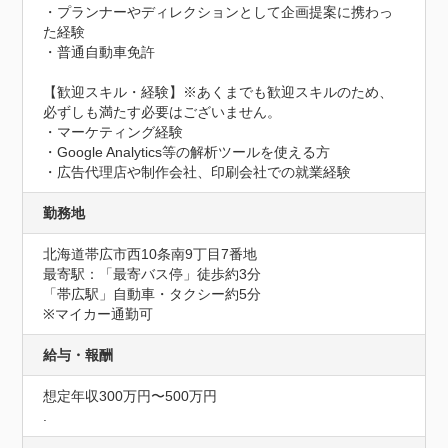
・プランナーやディレクションとして企画提案に携わっ
た経験

・普通自動車免許

【歓迎スキル・経験】※あくまでも歓迎スキルのため、
必ずしも満たす必要はございません。

・マーケティング経験

・Google Analytics等の解析ツールを使える方

・広告代理店や制作会社、印刷会社での就業経験
勤務地
北海道帯広市西10条南9丁目7番地
最寄駅：「最寄バス停」徒歩約3分

「帯広駅」自動車・タクシー約5分

※マイカー通勤可
給与・報酬
想定年収300万円〜500万円
.