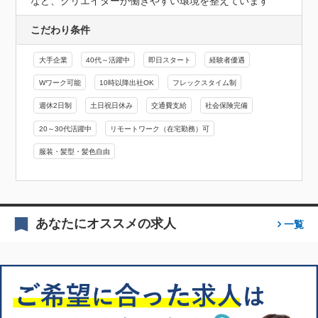
など、クリエイターが働きやすい環境を整えています
こだわり条件
大手企業
40代～活躍中
即日スタート
経験者優遇
Wワーク可能
10時以降出社OK
フレックスタイム制
週休2日制
土日祝日休み
交通費支給
社会保険完備
20～30代活躍中
リモートワーク（在宅勤務）可
服装・髪型・髪色自由
あなたにオススメの求人
一覧