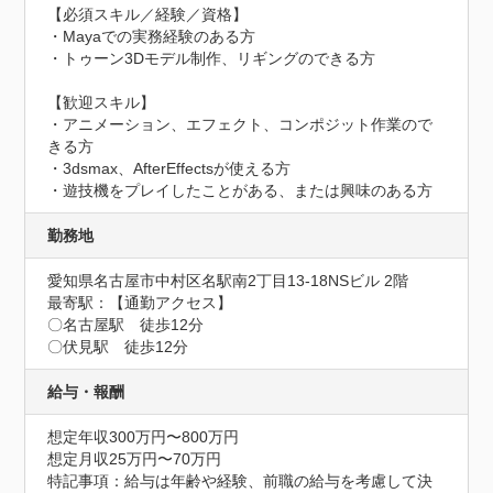
【必須スキル／経験／資格】

・Mayaでの実務経験のある方

・トゥーン3Dモデル制作、リギングのできる方

【歓迎スキル】

・アニメーション、エフェクト、コンポジット作業ので
きる方

・3dsmax、AfterEffectsが使える方

・遊技機をプレイしたことがある、または興味のある方
勤務地
愛知県名古屋市中村区名駅南2丁目13-18NSビル 2階
最寄駅：【通勤アクセス】

〇名古屋駅　徒歩12分

〇伏見駅　徒歩12分
給与・報酬
想定年収300万円〜800万円
想定月収25万円〜70万円
特記事項：給与は年齢や経験、前職の給与を考慮して決