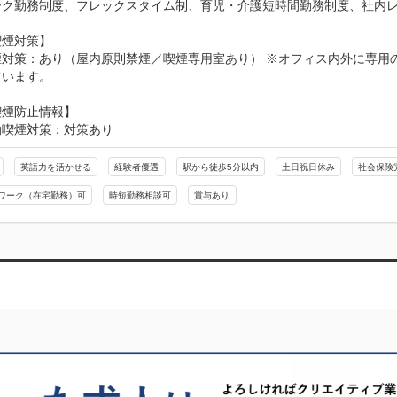
ーク勤務制度、フレックスタイム制、育児・介護短時間勤務制度、社内レク
煙対策】

煙対策：あり（屋内原則禁煙／喫煙専用室あり） ※オフィス内外に専用
ています。
喫煙防止情報】
動喫煙対策：対策あり
英語力を活かせる
経験者優遇
駅から徒歩5分以内
土日祝日休み
社会保険
ワーク（在宅勤務）可
時短勤務相談可
賞与あり