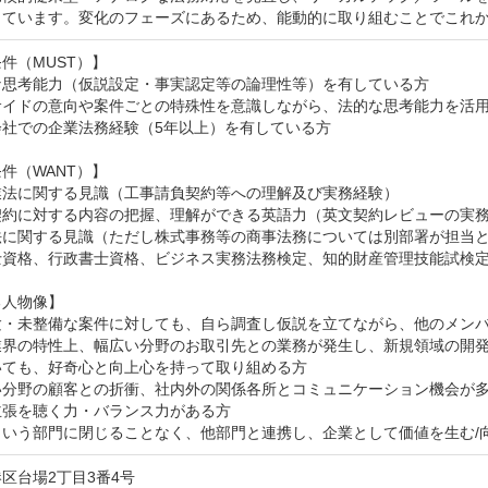
っています。変化のフェーズにあるため、能動的に取り組むことでこれ
件（MUST）】

な思考能力（仮説設定・事実認定等の論理性等）を有している方

サイドの意向や案件ごとの特殊性を意識しながら、法的な思考能力を活用
社での企業法務経験（5年以上）を有している方

件（WANT）】

業法に関する見識（工事請負契約等への理解及び実務経験）

契約に対する内容の把握、理解ができる英語力（英文契約レビューの実務
法に関する見識（ただし株式事務等の商事法務については別部署が担当と
士資格、行政書士資格、ビジネス実務法務検定、知的財産管理技能試検定
人物像】

験・未整備な案件に対しても、自ら調査し仮説を立てながら、他のメンバ
業界の特性上、幅広い分野のお取引先との業務が発生し、新規領域の開
ても、好奇心と向上心を持って取り組める方

い分野の顧客との折衝、社内外の関係各所とコミュニケーション機会が
張を聴く力・バランス力がある方

という部門に閉じることなく、他部門と連携し、企業として価値を生む/
区台場2丁目3番4号