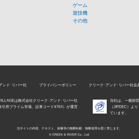
ゲーム
遊技機
その他
アンド･リバー社
プライバシーポリシー
クリーク･アンド･リバー社会
E VILLAGEは株式会社クリーク･アンド･リバー社
当社は、一般財
取引所プライム市場、証券コード4763）が運営
（JIPDEC）
。
ています。
当サイトの内容、テキスト、画像等の
無断転載・無断使用を固く禁じます。
© CREEK & RIVER Co., Ltd.