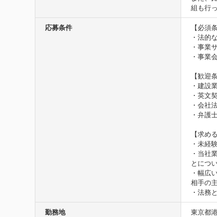
組も行
応募条件
【必須条
・法的
・事業
・事業会
【歓迎条
・建設
・英文
・会社
・弁護
【求める
・未経
・当社
とについ
・幅広
相手の主
・法務
勤務地
東京都港