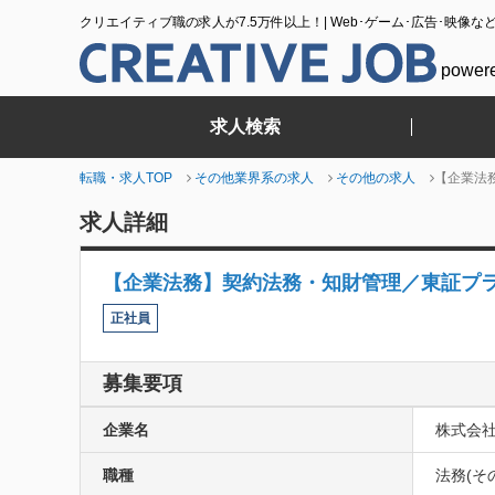
クリエイティブ職の求人が7.5万件以上！| Web･ゲーム･広告･映像な
power
求人検索
転職・求人TOP
その他業界系の求人
その他の求人
【企業法
求人詳細
【企業法務】契約法務・知財管理／東証プ
正社員
募集要項
企業名
株式会
職種
法務(そ