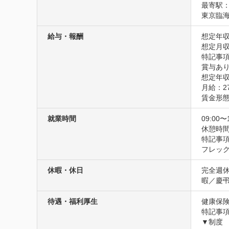
最寄駅：
東京臨海
給与・報酬
想定年収
想定月収2
特記事項
賞与あり
想定年収
月給：274
賃金形
就業時間
09:00〜
休憩時間
特記事項
フレッ
休暇・休日
完全週休
暇／慶
待遇・福利厚生
健康保険
特記事項
▼制度
