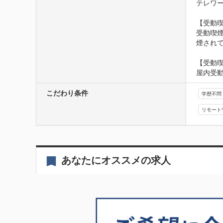
テレワ
【受動喫
受動喫
煙され
【受動
屋内受
こだわり条件
学歴不問
リモート
あなたにオススメの求人