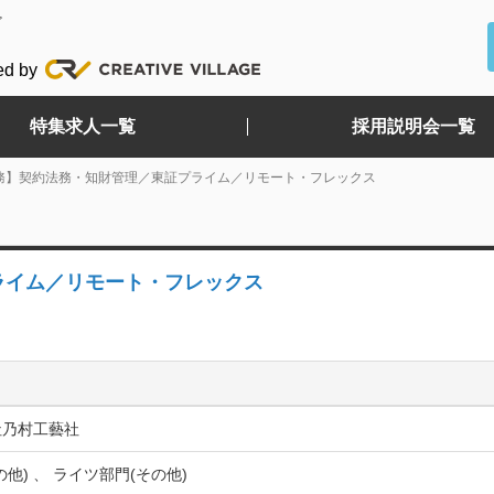
ど
ed by
特集求人一覧
採用説明会一覧
務】契約法務・知財管理／東証プライム／リモート・フレックス
ライム／リモート・フレックス
社乃村工藝社
の他) 、 ライツ部門(その他)