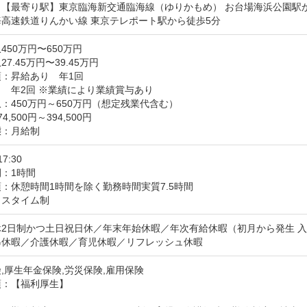
【最寄り駅】東京臨海新交通臨海線（ゆりかもめ） お台場海浜公園駅か
高速鉄道りんかい線 東京テレポート駅から徒歩5分
450万円〜650万円
7.45万円〜39.45万円
：昇給あり　年1回

　年2回 ※業績により業績賞与あり

：450万円～650万円（想定残業代含む）

,500円～394,500円

態：月給制
17:30
：1時間
：休憩時間1時間を除く勤務時間実質7.5時間

クスタイム制
2日制かつ土日祝日休／年末年始休暇／年次有給休暇（初月から発生 入
弔休暇／介護休暇／育児休暇／リフレッシュ休暇
,厚生年金保険,労災保険,雇用保険
：【福利厚生】
