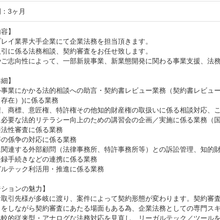
：3ヶ月
容】

レイ業界大手企業にて企業法務を担当頂きます。

引に係る法務相談、契約審査をお任せ致します。

やご志向性によって、一部新規事業、新業態開発に関わる事業支援、法務
細】

外事業にかかる法的相談への助言・契約書レビュー業務（契約書レビュー
存在）)に係る業務

権、商標、意匠権、特許権その他知的財産権の取扱いに係る相談対応、こ
に必要な法的リテラシー向上のための講習会の企画／実施に係る業務（国
法性審査に係る業務

の係争の対応に係る業務

に関連する外部顧問（法律事務所、特許事務所等）との訴訟管理、知的財
録手続きなどの連携に係る業務

ルテック利活用・推進に係る業務

ションの魅力】

お取引先様が多岐に渡り、案件によって契約形態が変わります。契約審
力をしながら契約審査にあたる場面もある為、企業法務としての専門スキ
比較的従来型・アナログな法務対応を見直し、リーガルテック／ツール