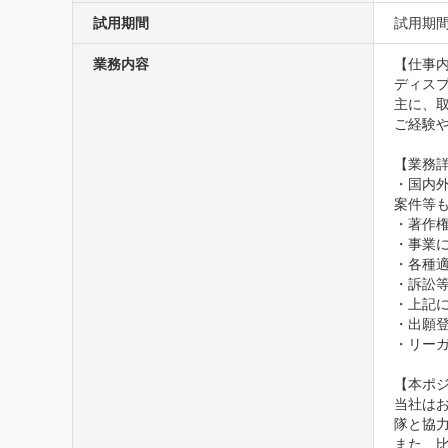
試用期間
試用期間
業務内容
【仕事内
ディスプ
主に、取
ご経験
【業務詳
・国内
案件等も
・著作
・事業
・各種適
・訴訟等
・上記
・出願登
・リーガ
【本ポジ
当社は
隊と協
また、