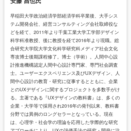
安藤 昌也氏
早稲田大学政治経済学部経済学科卒業後、大手シス
テム開発会社、経営コンサルティング会社取締役な
どを経て、2011年より千葉工業大学工学部デザイン
科学科准教授、後に教授を経て2016年より現職。総
合研究大学院大学文化科学研究科メディア社会文化
専攻博士後期課程修了。博士（学術）。人間中心設
計推進機構認定人間中心設計専門家、専門社会調査
士。ユーザーエクスペリエンス及びUXデザイン、人
間中心設計の教育・研究に従事するとともに、企業
とのUXデザインに関するプロジェクトを多数手がけ
る。主著である『UXデザインの教科書』は、多くの
企業・大学等で採用され2016年の発刊以来、教科書
分野では異例のロングセラーとなっている。現在
は、心理学・社会学の理論を応用した学際的な研究
アプローチにより、UXの評価手法の研究・開発に注