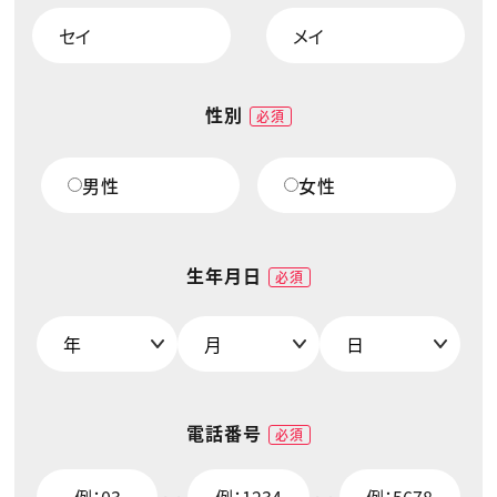
動画配信・映像制作
TOP Creator’s コラム トップ
編集・ライティング
Webクリエイター
セミナー
マーケティング
アプリクリエイター
ディレクション
ゲームクリエイター
業界解説・キャリア事情
映像クリエイター
ニュース・トレンド
お役立ち基礎知識
マーケッター
性別
クリエイターインタビュー
必須
ニュース・トレンド トップ
C＆R Magazine
Web
映像
ゲーム・エンタメ
男性
女性
広告
出版
CREATIVE VILLAGEからのお知らせ
生年月日
必須
プロフェッショナル×つながる×メディア
電話番号
必須
ー
ー