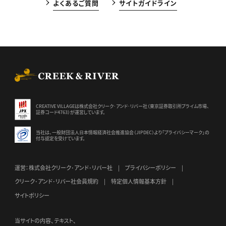
よくあるご質問
サイトガイドライン
CREEK & RIVER Co., Ltd.
CREATIVE VILLAGEは株式会社クリーク･アンド･リバー社（東京証券
取引所プライム市場、
証券コード4763）が運営しています。
当社は、一般財団法人日本情報経済社会推進協会（JIPDEC）より
「プライバシーマーク」の
付与認定を受けています。
運営：株式会社クリーク･アンド･リバー社
プライバシーポリシー
クリーク･アンド･リバー社会員規約
特定個人情報基本方針
サイトポリシー
当サイトの内容、テキスト、