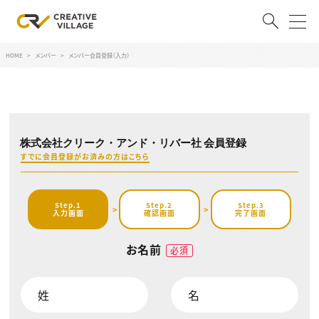
HOME
メンバー
メンバー会員登録（入力）
ACCOUNT
ログイン
会員登録
株式会社クリーク・アンド・リバー社 会員登録
RECRUIT
すでに会員登録がお済みの方はこちら
クリエイター求人を探す
CREATIVE JOB求人検索
Step.1
Step.2
Step.3
特集求人
入力画面
確認画面
完了画面
採用説明会
転職支援サービス
CONTENTS
お名前
必須
スキルアップしたい！
スキルアップしたい！ トップ
デザイン
TOP Creator’s コラム
プログラミング