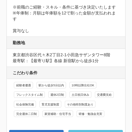
※前職のご経験・スキル・条件に基づき決定いたします

※年俸制：月額は年俸額を12で割った金額が支払われま
す

賞与なし
勤務地
東京都渋谷区代々木2丁目2-1小田急サザンタワー8階
最寄駅：【最寄り駅】各線 新宿駅から徒歩1分
こだわり条件
経験者優遇
駅から徒歩5分以内
10時以降出社OK
フレックスタイム制
週休2日制
土日祝日休み
交通費支給
社会保険完備
育児支援制度
その他特別制度あり
完全週休二日制
家賃補助・住宅手当
研修・勉強会充実