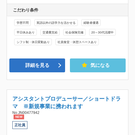
こだわり条件
学歴不問
英語以外の語学力を活かせる
経験者優遇
平日休みあり
交通費支給
社会保険完備
20～30代活躍中
シフト制・休日変動あり
社員食堂・休憩スペースあり
詳細を見る
気になる
アシスタントプロデューサー／ショートドラ
マ ※新規事業に携われます
No.JN00477942
NEW
正社員