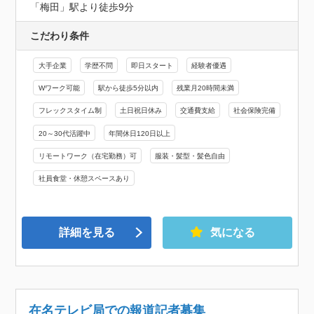
「梅田」駅より徒歩9分
こだわり条件
大手企業
学歴不問
即日スタート
経験者優遇
Wワーク可能
駅から徒歩5分以内
残業月20時間未満
フレックスタイム制
土日祝日休み
交通費支給
社会保険完備
20～30代活躍中
年間休日120日以上
リモートワーク（在宅勤務）可
服装・髪型・髪色自由
社員食堂・休憩スペースあり
詳細を見る
気になる
在名テレビ局での報道記者募集