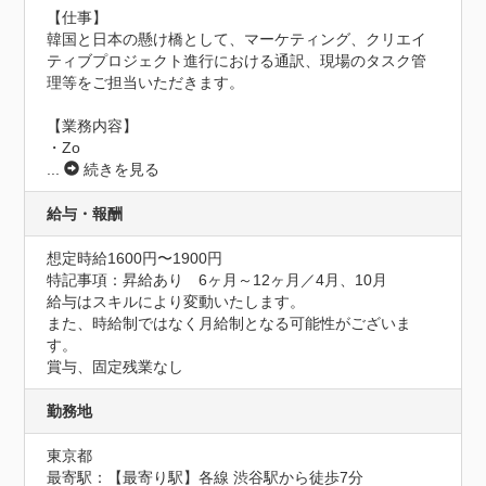
【仕事】

韓国と日本の懸け橋として、マーケティング、クリエイ
ティブプロジェクト進行における通訳、現場のタスク管
理等をご担当いただきます。

【業務内容】

・Zo
...
続きを見る
給与・報酬
想定時給1600円〜1900円
特記事項：昇給あり　6ヶ月～12ヶ月／4月、10月

給与はスキルにより変動いたします。

また、時給制ではなく月給制となる可能性がございま
す。	

賞与、固定残業なし
勤務地
東京都
最寄駅：【最寄り駅】各線 渋谷駅から徒歩7分