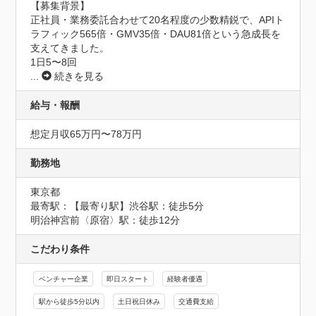
【募集背景】

正社員・業務委託合わせて20名程度の少数精鋭で、APIト
ラフィック565倍・GMV35倍・DAU81倍という急成長を
支えてきました。

1日5〜8回
...
続きを見る
給与・報酬
想定月収65万円〜78万円
勤務地
東京都
最寄駅：【最寄り駅】渋谷駅：徒歩5分

明治神宮前〈原宿〉駅：徒歩12分
こだわり条件
ベンチャー企業
即日スタート
経験者優遇
駅から徒歩5分以内
土日祝日休み
交通費支給