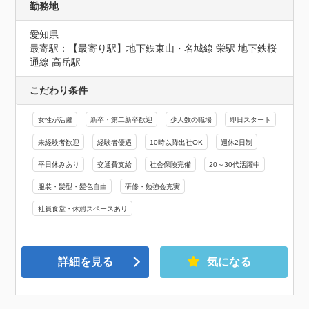
勤務地
愛知県
最寄駅：【最寄り駅】地下鉄東山・名城線 栄駅 地下鉄桜
通線 高岳駅
こだわり条件
女性が活躍
新卒・第二新卒歓迎
少人数の職場
即日スタート
未経験者歓迎
経験者優遇
10時以降出社OK
週休2日制
平日休みあり
交通費支給
社会保険完備
20～30代活躍中
服装・髪型・髪色自由
研修・勉強会充実
社員食堂・休憩スペースあり
詳細を見る
気になる