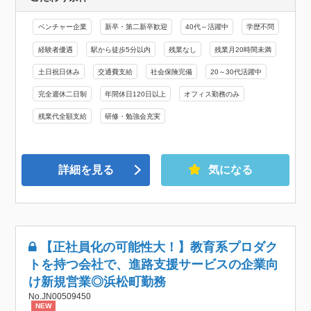
ベンチャー企業
新卒・第二新卒歓迎
40代～活躍中
学歴不問
経験者優遇
駅から徒歩5分以内
残業なし
残業月20時間未満
土日祝日休み
交通費支給
社会保険完備
20～30代活躍中
完全週休二日制
年間休日120日以上
オフィス勤務のみ
残業代全額支給
研修・勉強会充実
詳細を見る
気になる
【正社員化の可能性大！】教育系プロダク
トを持つ会社で、進路支援サービスの企業向
け新規営業◎浜松町勤務
No.JN00509450
NEW