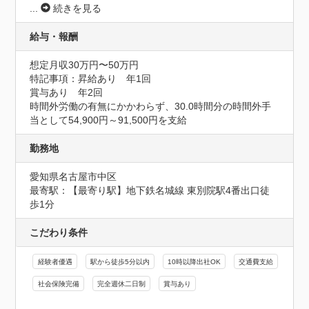
...
続きを見る
給与・報酬
想定月収30万円〜50万円
特記事項：昇給あり　年1回

賞与あり　年2回

時間外労働の有無にかかわらず、30.0時間分の時間外手
当として54,900円～91,500円を支給
勤務地
愛知県名古屋市中区
最寄駅：【最寄り駅】地下鉄名城線 東別院駅4番出口徒
歩1分
こだわり条件
経験者優遇
駅から徒歩5分以内
10時以降出社OK
交通費支給
社会保険完備
完全週休二日制
賞与あり