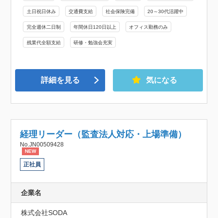
土日祝日休み
交通費支給
社会保険完備
20～30代活躍中
完全週休二日制
年間休日120日以上
オフィス勤務のみ
残業代全額支給
研修・勉強会充実
詳細を見る
気になる
経理リーダー（監査法人対応・上場準備）
No.JN00509428
NEW
正社員
企業名
株式会社SODA