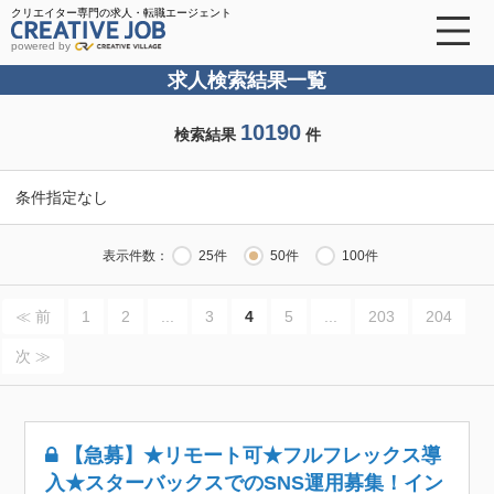
クリエイター専門の求人・転職エージェント
powered by
求人検索結果一覧
10190
検索結果
件
条件指定なし
表示件数：
25件
50件
100件
≪ 前
1
2
...
3
4
5
...
203
204
次 ≫
【急募】★リモート可★フルフレックス導
入★スターバックスでのSNS運用募集！イン