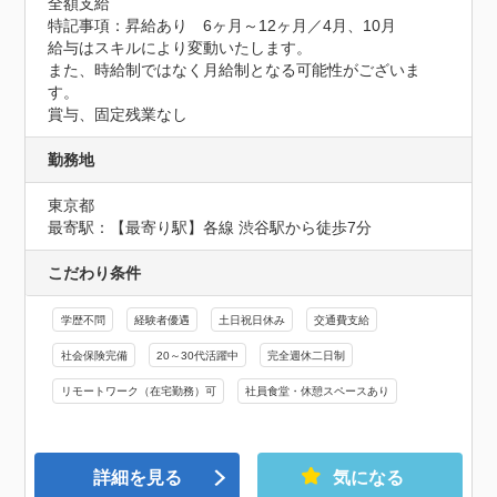
全額支給
特記事項：昇給あり　6ヶ月～12ヶ月／4月、10月

給与はスキルにより変動いたします。

また、時給制ではなく月給制となる可能性がございま
す。

賞与、固定残業なし
勤務地
東京都
最寄駅：【最寄り駅】各線 渋谷駅から徒歩7分
こだわり条件
学歴不問
経験者優遇
土日祝日休み
交通費支給
社会保険完備
20～30代活躍中
完全週休二日制
リモートワーク（在宅勤務）可
社員食堂・休憩スペースあり
詳細を見る
気になる