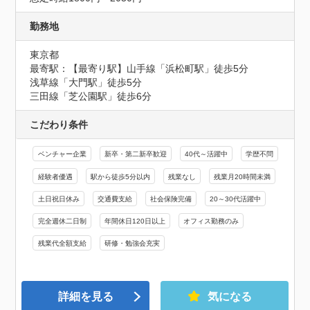
勤務地
東京都
最寄駅：【最寄り駅】山手線「浜松町駅」徒歩5分

浅草線「大門駅」徒歩5分

三田線「芝公園駅」徒歩6分
こだわり条件
ベンチャー企業
新卒・第二新卒歓迎
40代～活躍中
学歴不問
経験者優遇
駅から徒歩5分以内
残業なし
残業月20時間未満
土日祝日休み
交通費支給
社会保険完備
20～30代活躍中
完全週休二日制
年間休日120日以上
オフィス勤務のみ
残業代全額支給
研修・勉強会充実
詳細を見る
気になる