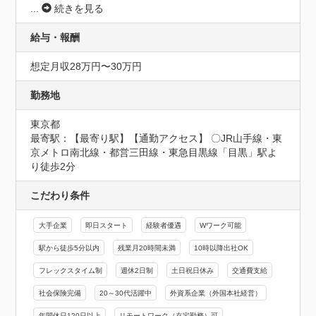
...
続きを見る
給与・報酬
想定月収28万円〜30万円
勤務地
東京都
最寄駅：【最寄り駅】【通勤アクセス】 〇JR山手線・東
京メトロ南北線・都営三田線・東急目黒線「目黒」駅よ
り徒歩2分
こだわり条件
大手企業
即日スタート
経験者優遇
Wワーク可能
駅から徒歩5分以内
残業月20時間未満
10時以降出社OK
フレックスタイム制
週休2日制
土日祝日休み
交通費支給
社会保険完備
20～30代活躍中
外資系企業（外国本社経営）
年間休日120日以上
リモートワーク（在宅勤務）可