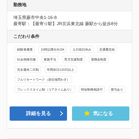
勤務地
埼玉県蕨市中央1-16-8
最寄駅：【最寄り駅】JR京浜東北線 蕨駅から徒歩8分
こだわり条件
経験者優遇
10時以降出社OK
土日祝日休み
交通費支給
社会保険完備
家族手当
育児支援制度
退職金制度
完全週休二日制
年間休日120日以上
フルリモートワーク（居住地問わず）
フレックスタイム制（コアタイムあり）
時短勤務相談可
賞与あり
詳細を見る
気になる