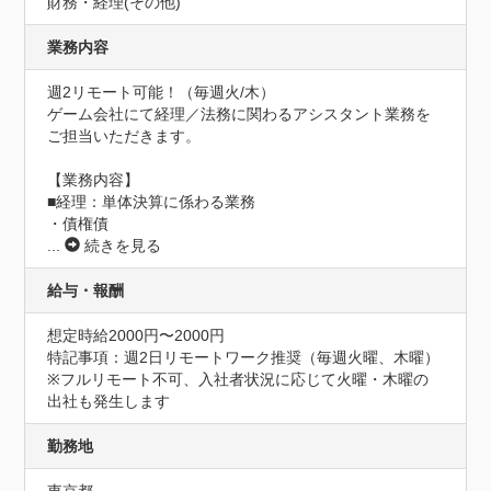
財務・経理(その他)
業務内容
週2リモート可能！（毎週火/木）

ゲーム会社にて経理／法務に関わるアシスタント業務を
ご担当いただきます。

【業務内容】

■経理：単体決算に係わる業務

・債権債
...
続きを見る
給与・報酬
想定時給2000円〜2000円
特記事項：週2日リモートワーク推奨（毎週火曜、木曜）

※フルリモート不可、入社者状況に応じて火曜・木曜の
出社も発生します
勤務地