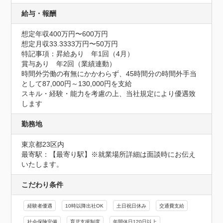
給与・報酬
想定年収400万円〜600万円
想定月収33.3333万円〜50万円
特記事項：昇給あり　年1回（4月）

賞与あり　年2回（業績連動）

時間外労働の有無にかかわらず、45時間分の時間外手当
として87,000円～130,000円を支給

スキル・経験・能力を考慮の上、当社規定により優遇致
します
勤務地
東京都23区内
最寄駅：【最寄り駅】※就業場所詳細は面談時にお伝え
いたします。
こだわり条件
経験者優遇
10時以降出社OK
土日祝日休み
交通費支給
社会保険完備
育児支援制度
年間休日120日以上