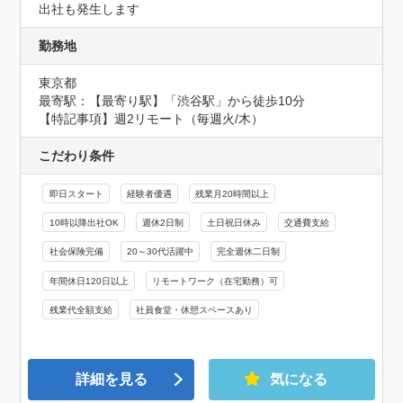
出社も発生します
勤務地
東京都
最寄駅：【最寄り駅】「渋谷駅」から徒歩10分

【特記事項】週2リモート（毎週火/木）
こだわり条件
即日スタート
経験者優遇
残業月20時間以上
10時以降出社OK
週休2日制
土日祝日休み
交通費支給
社会保険完備
20～30代活躍中
完全週休二日制
年間休日120日以上
リモートワーク（在宅勤務）可
残業代全額支給
社員食堂・休憩スペースあり
詳細を見る
気になる