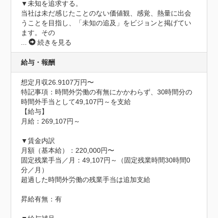
▼未知を追求する。

当社は未だ感じたことのない価値観、感覚、熱量に出会
うことを目指し、「未知の追及」をビジョンと掲げてい
ます。その
...
続きを見る
給与・報酬
想定月収26.9107万円〜
特記事項：時間外労働の有無にかかわらず、30時間分の
時間外手当として49,107円～を支給

【給与】

月給：269,107円～

▼賃金内訳

月額（基本給）：220,000円〜

固定残業手当／月：49,107円～（固定残業時間30時間0
分／月）

超過した時間外労働の残業手当は追加支給

昇給有無：有
