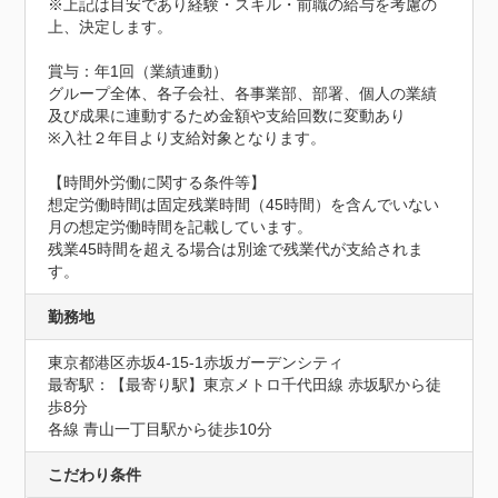
※上記は目安であり経験・スキル・前職の給与を考慮の
上、決定します。

賞与：年1回（業績連動）

グループ全体、各子会社、各事業部、部署、個人の業績
及び成果に連動するため金額や支給回数に変動あり

※入社２年目より支給対象となります。

【時間外労働に関する条件等】

想定労働時間は固定残業時間（45時間）を含んでいない
月の想定労働時間を記載しています。

残業45時間を超える場合は別途で残業代が支給されま
す。
勤務地
東京都港区赤坂4-15-1赤坂ガーデンシティ
最寄駅：【最寄り駅】東京メトロ千代田線 赤坂駅から徒
歩8分

各線 青山一丁目駅から徒歩10分
こだわり条件