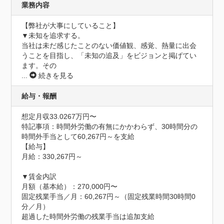
業務内容
【弊社が大事にしていること】

▼未知を追求する。

当社は未だ感じたことのない価値観、感覚、熱量に出会
うことを目指し、「未知の追及」をビジョンと掲げてい
ます。その
...
続きを見る
給与・報酬
想定月収33.0267万円〜
特記事項：時間外労働の有無にかかわらず、30時間分の
時間外手当として60,267円～を支給

【給与】

月給：330,267円～

▼賃金内訳

月額（基本給）：270,000円〜

固定残業手当／月：60,267円～（固定残業時間30時間0
分／月）

超過した時間外労働の残業手当は追加支給
