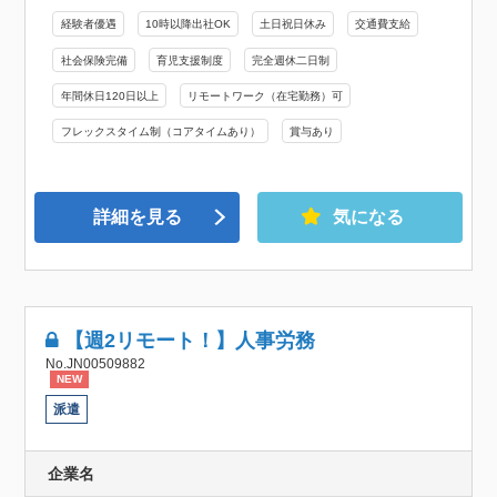
経験者優遇
10時以降出社OK
土日祝日休み
交通費支給
社会保険完備
育児支援制度
完全週休二日制
年間休日120日以上
リモートワーク（在宅勤務）可
フレックスタイム制（コアタイムあり）
賞与あり
詳細を見る
気になる
【週2リモート！】人事労務
No.JN00509882
NEW
派遣
企業名