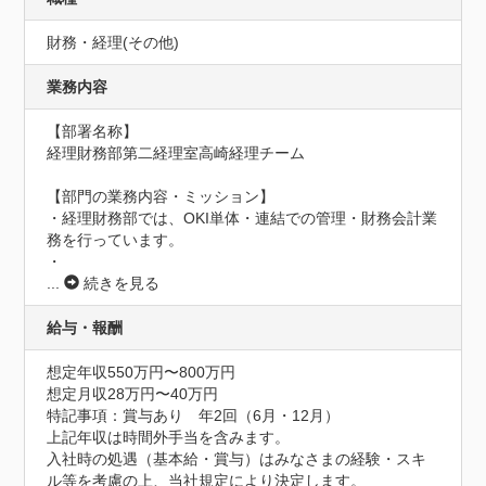
財務・経理(その他)
業務内容
【部署名称】

経理財務部第二経理室高崎経理チーム

【部門の業務内容・ミッション】

・経理財務部では、OKI単体・連結での管理・財務会計業
務を行っています。

・
...
続きを見る
給与・報酬
想定年収550万円〜800万円
想定月収28万円〜40万円
特記事項：賞与あり　年2回（6月・12月）

上記年収は時間外手当を含みます。

入社時の処遇（基本給・賞与）はみなさまの経験・スキ
ル等を考慮の上、当社規定により決定します。
