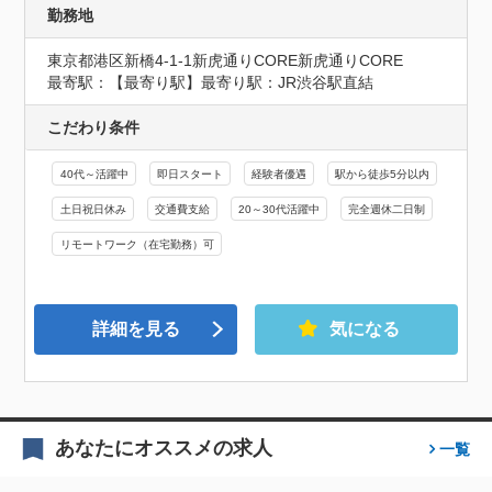
勤務地
東京都港区新橋4-1-1新虎通りCORE新虎通りCORE
最寄駅：【最寄り駅】最寄り駅：JR渋谷駅直結
こだわり条件
40代～活躍中
即日スタート
経験者優遇
駅から徒歩5分以内
土日祝日休み
交通費支給
20～30代活躍中
完全週休二日制
リモートワーク（在宅勤務）可
詳細を見る
気になる
あなたにオススメの求人
一覧