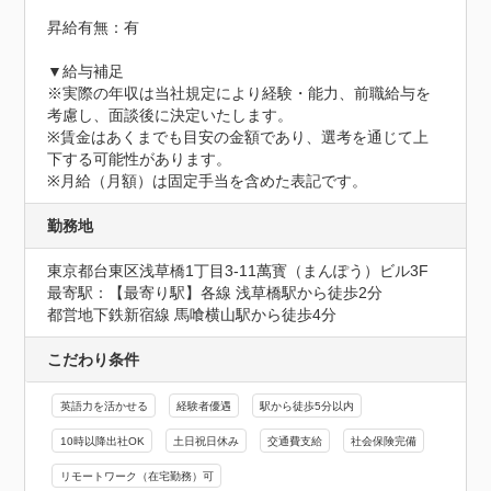
昇給有無：有

▼給与補足

※実際の年収は当社規定により経験・能力、前職給与を
考慮し、面談後に決定いたします。

※賃金はあくまでも目安の金額であり、選考を通じて上
下する可能性があります。

※月給（月額）は固定手当を含めた表記です。
勤務地
東京都台東区浅草橋1丁目3-11萬寳（まんぽう）ビル3F
最寄駅：【最寄り駅】各線 浅草橋駅から徒歩2分

都営地下鉄新宿線 馬喰横山駅から徒歩4分
こだわり条件
英語力を活かせる
経験者優遇
駅から徒歩5分以内
10時以降出社OK
土日祝日休み
交通費支給
社会保険完備
リモートワーク（在宅勤務）可