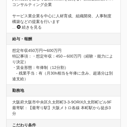
コンサルティング企業

サービス業企業を中心に人材育成、組織開発、人事制度
構築などの提案を行います
...
続きを見る
給与・報酬
想定年収450万円〜600万円
特記事項：・想定年収：450～600万円（経験・能力によ
り決定）

・賃金形態：年俸制（12分割）

　- 残業手当：有（月30h相当を年俸に含み、超過分は別
途支給）
勤務地
大阪府大阪市中央区久太郎町3-3-9ORIX久太郎町ビル9F
最寄駅：【最寄り駅】大阪メトロ各線 本町駅から徒歩3
分
こだわり条件