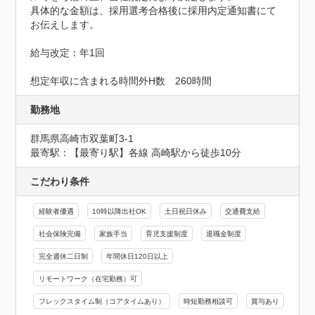
具体的な金額は、採用選考合格後に採用内定通知書にて
お伝えします。

給与改定：年1回

想定年収に含まれる時間外H数　260時間
勤務地
群馬県高崎市双葉町3-1
最寄駅：【最寄り駅】各線 高崎駅から徒歩10分
こだわり条件
経験者優遇
10時以降出社OK
土日祝日休み
交通費支給
社会保険完備
家族手当
育児支援制度
退職金制度
完全週休二日制
年間休日120日以上
リモートワーク（在宅勤務）可
フレックスタイム制（コアタイムあり）
時短勤務相談可
賞与あり