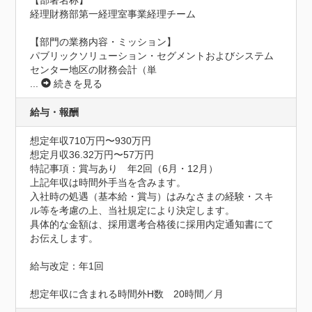
【部署名称】

経理財務部第一経理室事業経理チーム

【部門の業務内容・ミッション】

パブリックソリューション・セグメントおよびシステム
センター地区の財務会計（単
...
続きを見る
給与・報酬
想定年収710万円〜930万円
想定月収36.32万円〜57万円
特記事項：賞与あり　年2回（6月・12月）

上記年収は時間外手当を含みます。

入社時の処遇（基本給・賞与）はみなさまの経験・スキ
ル等を考慮の上、当社規定により決定します。

具体的な金額は、採用選考合格後に採用内定通知書にて
お伝えします。

給与改定：年1回

想定年収に含まれる時間外H数　20時間／月