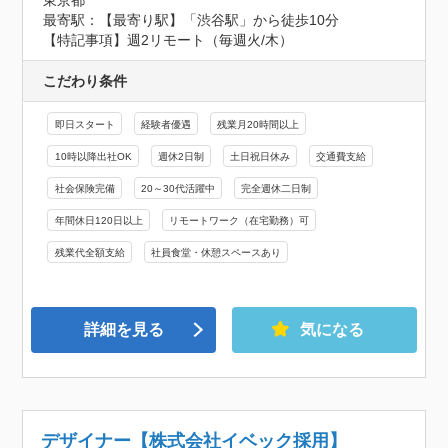
東京都
最寄駅：【最寄り駅】「渋谷駅」から徒歩10分

【特記事項】週2リモート（毎週火/木）
こだわり条件
即日スタート
経験者優遇
残業月20時間以上
10時以降出社OK
週休2日制
土日祝日休み
交通費支給
社会保険完備
20～30代活躍中
完全週休二日制
年間休日120日以上
リモートワーク（在宅勤務）可
残業代全額支給
社員食堂・休憩スペースあり
詳細を見る
気になる
デザイナー【株式会社イベック採用】