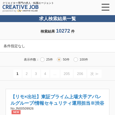
クリエイター専門の求人・転職エージェント
powered by
求人検索結果一覧
10272
検索結果
件
条件指定なし
表示件数：
25件
50件
100件
1
2
3
4
...
205
206
次 ≫
【リモ×出社】東証プライム上場大手アパレ
ルグループ/情報セキュリティ運用担当※渋谷
No.JN00509926
NEW