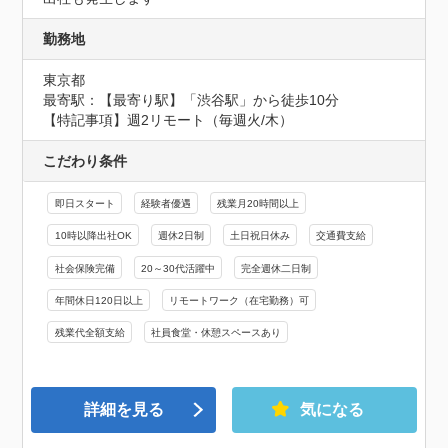
勤務地
東京都
最寄駅：【最寄り駅】「渋谷駅」から徒歩10分

【特記事項】週2リモート（毎週火/木）
こだわり条件
即日スタート
経験者優遇
残業月20時間以上
10時以降出社OK
週休2日制
土日祝日休み
交通費支給
社会保険完備
20～30代活躍中
完全週休二日制
年間休日120日以上
リモートワーク（在宅勤務）可
残業代全額支給
社員食堂・休憩スペースあり
詳細を見る
気になる