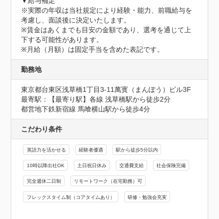
▼給与補足

※実際の年収は当社規定により経験・能力、前職給与を
考慮し、面談後に決定いたします。

※賃金はあくまでも目安の金額であり、選考を通じて上
下する可能性があります。

※月給（月額）は固定手当を含めた表記です。
勤務地
東京都台東区浅草橋1丁目3-11萬寳（まんぽう）ビル3F
最寄駅：【最寄り駅】各線 浅草橋駅から徒歩2分

都営地下鉄新宿線 馬喰横山駅から徒歩4分
こだわり条件
英語力を活かせる
経験者優遇
駅から徒歩5分以内
10時以降出社OK
土日祝日休み
交通費支給
社会保険完備
完全週休二日制
リモートワーク（在宅勤務）可
フレックスタイム制（コアタイムあり）
研修・勉強会充実