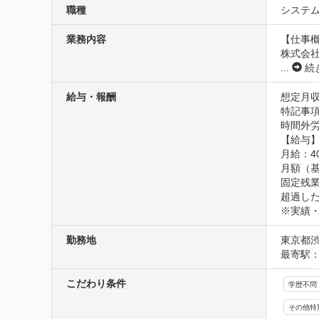
職種
システム
業務内容
【仕事概
株式会社
...
続
給与・報酬
想定月収4
特記事
時間外労
【給与】
月給：40
月額（基本
固定残業
超過した
※実績
勤務地
東京都渋
最寄駅：
こだわり条件
学歴不問
その他特