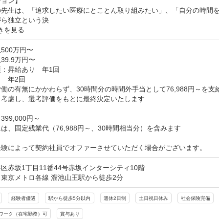
ョン】

の先生は、「追求したい医療にとことん取り組みたい」、「自分の時間
がら独立という決
きを見る
500万円〜
39.9万円〜
：昇給あり　年1回

　年2回

働の有無にかかわらず、30時間分の時間外手当として76,988円～を支給
考慮し、選考評価をもとに最終決定いたします

99,000円～

は、固定残業代（76,988円～、30時間相当分）を含みます

経験によって契約社員でオファーさせていただく場合がございます。
区赤坂1丁目11番44号赤坂インターシティ10階
東京メトロ各線 溜池山王駅から徒歩2分
経験者優遇
駅から徒歩5分以内
週休2日制
土日祝日休み
社会保険完備
ワーク（在宅勤務）可
賞与あり