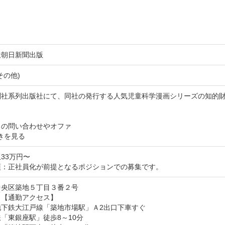
社朝日新聞出版
その他)
聞社系列出版社にて、同社の発行する人気児童科学漫画シリーズの知的
らの問い合わせやオファ
きを見る
33万円〜
項：正社員化が前提となるポジションでの募集です。
中央区築地５丁目３番２号
【通勤アクセス】

下鉄大江戸線「築地市場駅」Ａ2出口下車すぐ

「東銀座駅」徒歩8～10分
