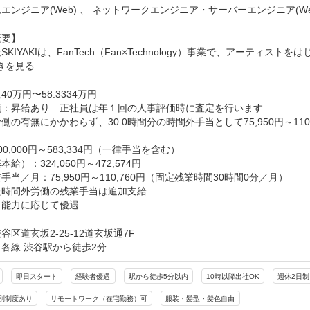
エンジニア(Web) 、 ネットワークエンジニア・サーバーエンジニア(We
要】

SKIYAKIは、FanTech（Fan×Technology）事業で、アーテ
きを見る
0万円〜58.3334万円
項：昇給あり　正社員は年１回の人事評価時に査定を行います

働の有無にかかわらず、30.0時間分の時間外手当として75,950円～110,


0,000円～583,334円（一律手当を含む）

給）：324,050円～472,574円

手当／月：75,950円～110,760円（固定残業時間30時間0分／月）

時間外労働の残業手当は追加支給

・能力に応じて優遇
谷区道玄坂2-25-12道玄坂通7F
各線 渋谷駅から徒歩2分
即日スタート
経験者優遇
駅から徒歩5分以内
10時以降出社OK
週休2日制
別制度あり
リモートワーク（在宅勤務）可
服装・髪型・髪色自由