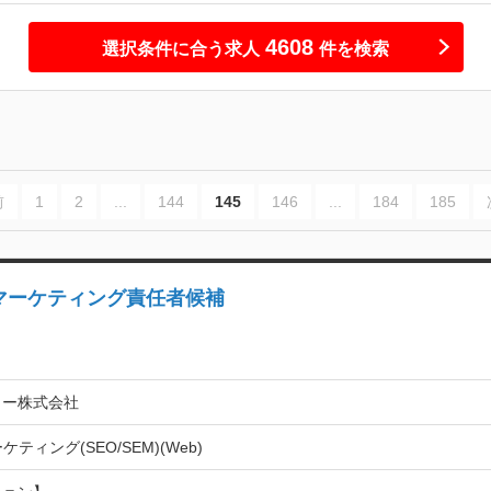
4608
選択条件に合う求人
件を検索
前
1
2
...
144
145
146
...
184
185
Sマーケティング責任者候補
リー株式会社
ケティング(SEO/SEM)(Web)