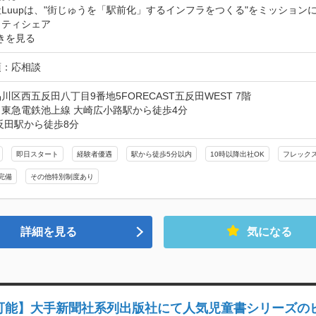
Luupは、"街じゅうを「駅前化」するインフラをつくる"をミッショ
リティシェア
きを見る
項：応相談
川区西五反田八丁目9番地5FORECAST五反田WEST 7階
東急電鉄池上線 大崎広小路駅から徒歩4分

反田駅から徒歩8分
即日スタート
経験者優遇
駅から徒歩5分以内
10時以降出社OK
フレック
完備
その他特別制度あり
詳細を見る
気になる
可能】大手新聞社系列出版社にて人気児童書シリーズの