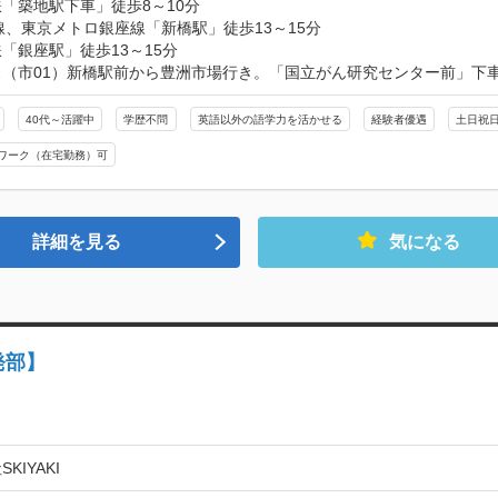
「築地駅下車」徒歩8～10分

線、東京メトロ銀座線「新橋駅」徒歩13～15分

「銀座駅」徒歩13～15分

ス（市01）新橋駅前から豊洲市場行き。「国立がん研究センター前」下
40代～活躍中
学歴不問
英語以外の語学力を活かせる
経験者優遇
土日祝
ワーク（在宅勤務）可
詳細を見る
気になる
発部】
KIYAKI