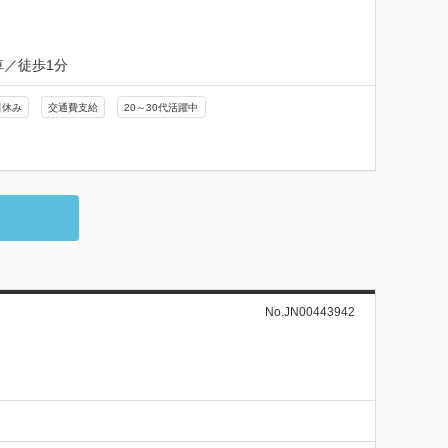
車／徒歩1分
日休み
交通費支給
20～30代活躍中
No.JN00443942