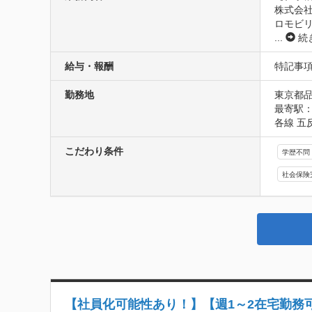
株式会社
ロモビ
...
続
給与・報酬
特記事
勤務地
東京都品
最寄駅：
各線 五
こだわり条件
学歴不問
社会保険
【社員化可能性あり！】【週1～2在宅勤務