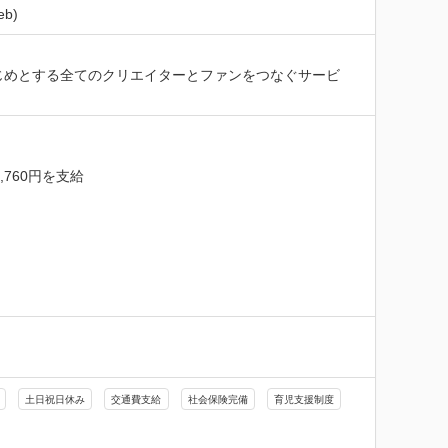
b)
ィストをはじめとする全てのクリエイターとファンをつなぐサービ
760円を支給

土日祝日休み
交通費支給
社会保険完備
育児支援制度