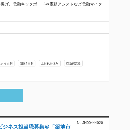
ンに掲げ、電動キックボードや電動アシストなど電動マイク
スタイム制
週休2日制
土日祝日休み
交通費支給
No.JN00444020
ビジネス担当職募集＠「築地市