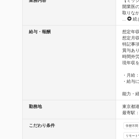
業務内容
【ミッシ
開業医
取りな
...
続
給与・報酬
想定年収
想定月収
特記事項
賞与あり
時間外労
現年収を
・月給：3
・給与に
能力・
勤務地
東京都港
最寄駅：
こだわり条件
学歴不問
リモート