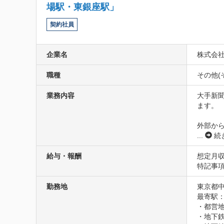
場駅・東銀座駅」
契約社員
企業名
株式会
職種
その他(
業務内容
大手新
ます。

外部か
...
続
給与・報酬
想定月収
特記事
勤務地
東京都
最寄駅：
・都営地
・地下鉄