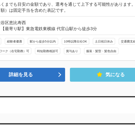
あくまでも目安の金額であり、選考を通じて上下する可能性があります。
月額）は固定手当を含めた表記です。
渋谷区恵比寿西
【最寄り駅】東急電鉄東横線 代官山駅から徒歩3分
経験者優遇
駅から徒歩5分以内
10時以降出社OK
土日祝日休み
交通費支
ワーク（在宅勤務）可
時短勤務相談可
賞与あり
服装・髪型・髪色自由
詳細を見る
気になる