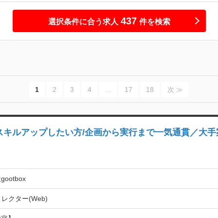
437
選択条件に合う求人
件を検索
1
2
3
4
...
17
18
次 ≫
スキルアップしたい方/企画から実行まで一気通貫／大手
ootbox
ィレクター(Web)