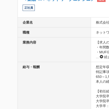
正社員
企業名
株式会社
職種
ネットワ
業務内容
【求人の
・年間数
・MUF
...
続
給与・報酬
想定年収
特記事項
650～1,
本人の
【初任給
大学院卒
大学院卒
大学卒：3