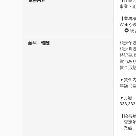
業務内容
【仕事内
事業・
【業務概
Webや
...
続
給与・報酬
想定年収
想定月収3
特記事項
賞与あり
賃金形態
▼賃金内
年額（基本
▼月額

333,33
【給与補
・査定年
・業績、