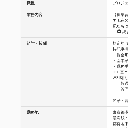
職種
プロジェ
業務内容
【募集背
▼現在の
私たち
...
続
給与・報酬
想定年収
特記事項
・賃金形
・基本給：
・職務手当
※1 基本
※2 時
　　超過
　　管理
昇給・
勤務地
東京都港
最寄駅：
都営地下