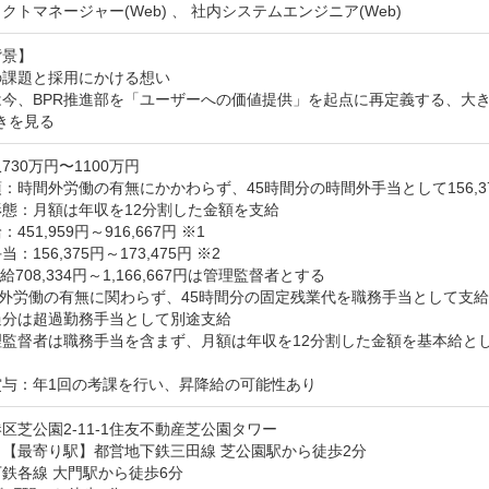
クトマネージャー(Web) 、 社内システムエンジニア(Web)
景】

課題と採用にかける想い

は今、BPR推進部を「ユーザーへの価値提供」を起点に再定義する、大
きを見る
730万円〜1100万円
：時間外労働の有無にかかわらず、45時間分の時間外手当として156,375円
態：月額は年収を12分割した金額を支給

451,959円～916,667円 ※1

：156,375円～173,475円 ※2

給708,334円～1,166,667円は管理監督者とする

間外労働の有無に関わらず、45時間分の固定残業代を職務手当として支給

分は超過勤務手当として別途支給

監督者は職務手当を含まず、月額は年収を12分割した金額を基本給とし
賞与：年1回の考課を行い、昇降給の可能性あり
区芝公園2-11-1住友不動産芝公園タワー
【最寄り駅】都営地下鉄三田線 芝公園駅から徒歩2分

鉄各線 大門駅から徒歩6分
