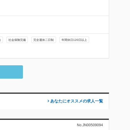


給
社会保険完備
完全週休二日制
年間休日120日以上
あなたにオススメの求人
一覧
No.JN00509094