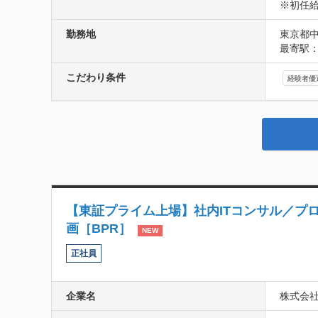
※初任給
勤務地
東京都中
最寄駅：
こだわり条件
経験者優
【東証プライム上場】社内ITコンサル／プ
画［BPR］
NEW
正社員
企業名
株式会社