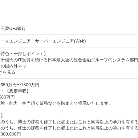
三菱UFJ銀行
ークエンジニア・サーバーエンジニア(Web)
特色・一押しポイント】

千億円のIT投資を続ける日本最大級の総合金融グループのシステム部門
Gの国内外ネッ
きを見る
650万円〜1500万円
：【想定年収】

500万円

経験・能力・担当頂く業務などを踏まえて提示いたします。

】

のうち、博士の課程を修了した者またはこれと同等以上の学力を有する者：3
のうち、修士の課程を修了した者またはこれと同等以上の学力を有する者：3
00,000円
