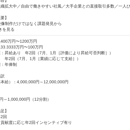
容】

組織拡大中／自由で働きやすい社風／大手企業との直接取引多数／一人ひ
要】

映像制作だけではなく課題発見から
きを見る
400万円〜1200万円
3.3333万円〜100万円
：昇給あり　年2回（7月、1月［評価により昇給可否判断］）

　年2回（7月、1月［業績に応じて支給］）

：年俸制

訳

給）：4,000,000円～12,000,000円

3円～1,000,000円（12分割）

足】

2回

貢献度に応じ年2回インセンティブ有り
