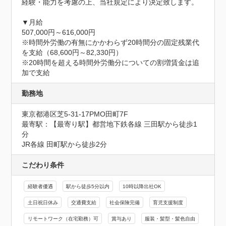
経験・能力を考慮の上、当社規定により決定致します。

▼月給

507,000円～616,000円

※時間外労働の有無にかかわらず20時間分の固定残業代
を支給（68,600円～82,330円）

※20時間を超える時間外労働分についての割増賃金は追
加で支給
勤務地
東京都港区芝5-31-17PMO田町7F
最寄駅：【最寄り駅】都営地下鉄各線 三田駅から徒歩1
分

JR各線 田町駅から徒歩2分
こだわり条件
経験者優遇
駅から徒歩5分以内
10時以降出社OK
土日祝日休み
交通費支給
社会保険完備
育児支援制度
リモートワーク（在宅勤務）可
賞与あり
服装・髪型・髪色自由