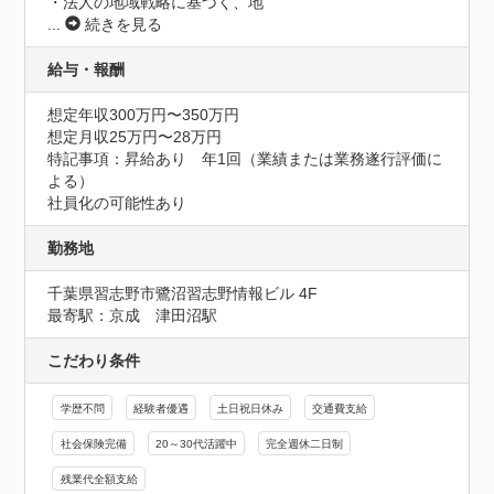
・法人の地域戦略に基づく、地
...
続きを見る
給与・報酬
想定年収300万円〜350万円
想定月収25万円〜28万円
特記事項：昇給あり　年1回（業績または業務遂行評価に
よる）

社員化の可能性あり
勤務地
千葉県習志野市鷺沼習志野情報ビル 4F
最寄駅：京成　津田沼駅
こだわり条件
学歴不問
経験者優遇
土日祝日休み
交通費支給
社会保険完備
20～30代活躍中
完全週休二日制
残業代全額支給