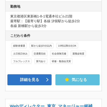
勤務地
東京都港区東新橋1-8-1電通本社ビル21階
最寄駅：【最寄り駅】各線 汐留駅から徒歩2分

各線 新橋駅から徒歩3分
こだわり条件
経験者優遇
駅から徒歩5分以内
10時以降出社OK
土日祝日休み
交通費支給
社会保険完備
退職金制度
フルフレックス
賞与あり
研修・勉強会充実
詳細を見る
気になる
Webディレクター_東京_マネージャー候補