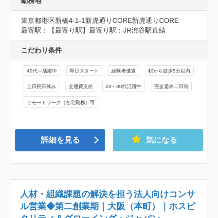
勤務地
東京都港区新橋4-1-1新虎通りCORE新虎通りCORE
最寄駅：【最寄り駅】最寄り駅：JR渋谷駅直結
こだわり条件
40代～活躍中
即日スタート
経験者優遇
駅から徒歩5分以内
土日祝日休み
交通費支給
20～30代活躍中
完全週休二日制
リモートワーク（在宅勤務）可
詳細を見る
気になる
人材・組織課題の解決を担う法人向けコンサ
ル営業◆第二創業期｜大阪（本町）｜ホスピ