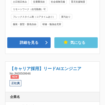
土日祝日休み
交通費支給
社会保険完備
育児支援制度
リモートワーク（在宅勤務）可
フレックスタイム制（コアタイムあり）
賞与あり
服装・髪型・髪色自由
研修・勉強会充実
詳細を見る
気になる
【キャリア採用】リードAIエンジニア
No.JN00509946
NEW
正社員
企業名