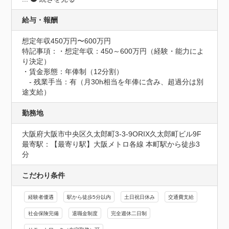
給与・報酬
想定年収450万円〜600万円
特記事項：・想定年収：450～600万円（経験・能力によ
り決定）

・賃金形態：年俸制（12分割）

　- 残業手当：有（月30h相当を年俸に含み、超過分は別
途支給）
勤務地
大阪府大阪市中央区久太郎町3-3-9ORIX久太郎町ビル9F
最寄駅：【最寄り駅】大阪メトロ各線 本町駅から徒歩3
分
こだわり条件
経験者優遇
駅から徒歩5分以内
土日祝日休み
交通費支給
社会保険完備
退職金制度
完全週休二日制