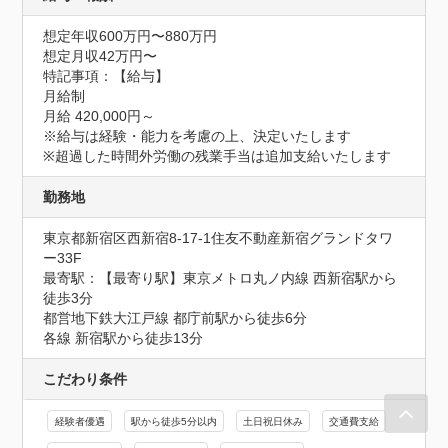
想定年収600万円〜880万円
想定月収42万円〜
特記事項：【給与】

月給制

月給 420,000円～

※給与は経験・能力を考慮の上、決定いたします

※超過した時間外労働の残業手当は追加支給いたします
勤務地
東京都新宿区西新宿8-17-1住友不動産新宿グランドタワ
ー33F
最寄駅：【最寄り駅】東京メトロ丸ノ内線 西新宿駅から
徒歩3分

都営地下鉄大江戸線 都庁前駅から徒歩6分

各線 新宿駅から徒歩13分
こだわり条件
経験者優遇
駅から徒歩5分以内
土日祝日休み
交通費支給