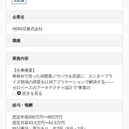
正社員
企業名
HEROZ株式会社
職種
業務内容
【仕事概要】

将棋AIで培ったAI開発ノウハウを武器に、エンタープラ
イズ領域の課題をLLMアプリケーションで解決する——
ゼロベースのアーキテクチャ設計で“事業の
...
続きを見る
給与・報酬
想定年収600万円〜850万円
想定月収43.5万円〜61.6万円
特記事項：賞与あり　年2回（8月・2月）
