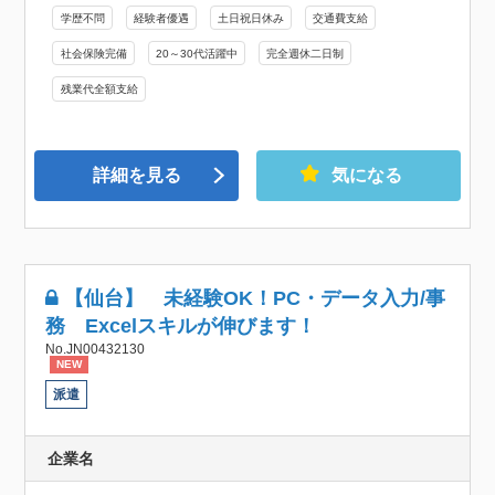
学歴不問
経験者優遇
土日祝日休み
交通費支給
社会保険完備
20～30代活躍中
完全週休二日制
残業代全額支給
詳細を見る
気になる
【仙台】 未経験OK！PC・データ入力/事
務 Excelスキルが伸びます！
No.JN00432130
NEW
派遣
企業名