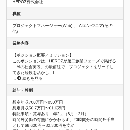
HEROZ株式会社
職種
プロジェクトマネージャー(Web) 、 AIエンジニア(その
他)
業務内容
【ポジション概要／ミッション】

このポジションは、HEROZが第二創業フェーズで掲げる
「AIの社会実装」の最前線で、プロジェクトをリードし
てきた経験を活かし、L
...
続きを見る
給与・報酬
想定年収700万円〜850万円
想定月収50.7万円〜61.6万円
特記事項：賞与あり　年2回（8月・2月）

時間外労働の有無にかかわらず、20時間分の時間外手当
として68,600円～82,330円を支給
