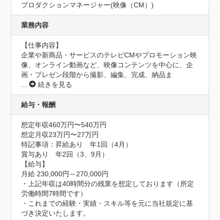
プロダクションマネージャー(映像（CM）)
業務内容
【仕事内容】

企業や新商品・サービスのテレビCMやプロモーション映
像、オンライン動画など、映像コンテンツを中心に、企
画・プレゼン段階から撮影、編集、完成、納品ま
...
続きを見る
給与・報酬
想定年収460万円〜540万円
想定月収23万円〜27万円
特記事項：昇給あり　年1回（4月）

賞与あり　年2回（3、9月）

【給与】

月給 230,000円～270,000円

・上記年収は40時間分の残業を想定しております（所定
労働時間7時間です）

・これまでの経験・実績・スキル等を元に当社規定に基
づき決定いたします。