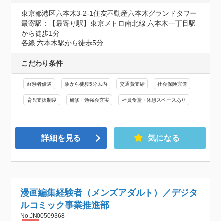
東京都港区六本木3-2-1住友不動産六本木グランドタワー
最寄駅：【最寄り駅】東京メトロ南北線 六本木一丁目駅
から徒歩1分

各線 六本木駅から徒歩5分
こだわり条件
経験者優遇
駅から徒歩5分以内
交通費支給
社会保険完備
育児支援制度
研修・勉強会充実
社員食堂・休憩スペースあり
詳細を見る
気になる
漫画編集経験者（メンズアダルト）／デジタ
ルコミック事業推進部
No.JN00509368