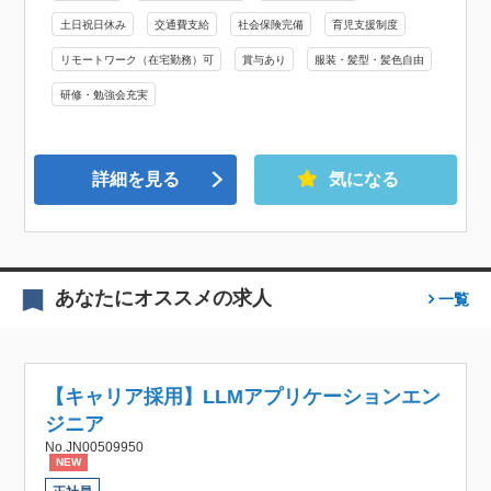
土日祝日休み
交通費支給
社会保険完備
育児支援制度
リモートワーク（在宅勤務）可
賞与あり
服装・髪型・髪色自由
研修・勉強会充実
詳細を見る
気になる
あなたにオススメの求人
一覧
【キャリア採用】LLMアプリケーションエン
ジニア
No.JN00509950
NEW