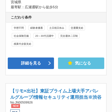
宮城県
最寄駅：広瀬通駅から徒歩5分
こだわり条件
学歴不問
経験者優遇
土日祝日休み
交通費支給
社会保険完備
20～30代活躍中
完全週休二日制
残業代全額支給
詳細を見る
気になる
【リモ×出社】東証プライム上場大手アパレ
ルグループ/情報セキュリティ運用担当※渋谷
No.JN00509926
NEW