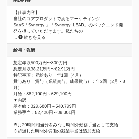
【仕事内容】

当社のコアプロダクトであるマーケティング
SaaS「Synergy!」「Synergy! LEAD」のバックエンド開
発を担っていただきます。私たちの
...
続きを見る
給与・報酬
想定年収500万円〜800万円
想定月収38.21万円〜62.91万円
特記事項：昇給あり　年1回（4月）

賞与あり　賞与（業績賞与、成果賞与）：年2回（2月・8
月）

月給：382,100円～629,100円

▼内訳

基本給：329,680円～540,799円

業務手当：52,420円～88,301円

※月20時間相当分をみなし時間外勤務手当として支給

※超過した時間外労働の残業手当は追加支給