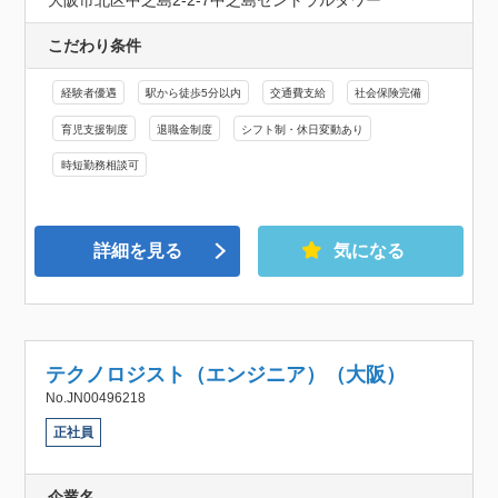
大阪市北区中之島2-2-7中之島セントラルタワー
こだわり条件
経験者優遇
駅から徒歩5分以内
交通費支給
社会保険完備
育児支援制度
退職金制度
シフト制・休日変動あり
時短勤務相談可
詳細を見る
気になる
テクノロジスト（エンジニア）（大阪）
No.JN00496218
正社員
企業名