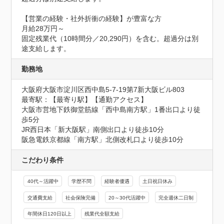
【営業の経験・社外折衝の経験】が豊富な方

月給28万円～

固定残業代（10時間分／20,290円）を含む。超過分は別
途支給します。
勤務地
大阪府大阪市淀川区西中島5-7-19第7新大阪ビル803
最寄駅：【最寄り駅】【通勤アクセス】

大阪市営地下鉄御堂筋線「西中島南方駅」1番出口より徒
歩5分

JR西日本「新大阪駅」南側出口より徒歩10分

阪急電鉄京都線「南方駅」北側改札口より徒歩10分
こだわり条件
40代～活躍中
学歴不問
経験者優遇
土日祝日休み
交通費支給
社会保険完備
20～30代活躍中
完全週休二日制
年間休日120日以上
残業代全額支給