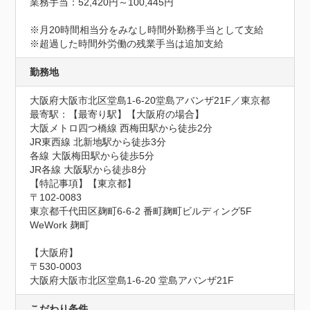
業務手当：52,420円～100,445円

※月20時間相当分をみなし時間外勤務手当として支給

※超過した時間外労働の残業手当は追加支給
勤務地
大阪府大阪市北区堂島1-6-20堂島アバンザ21F／東京都
最寄駅：【最寄り駅】【大阪府の場合】

大阪メトロ四つ橋線 西梅田駅から徒歩2分

JR東西線 北新地駅から徒歩3分

各線 大阪梅田駅から徒歩5分

JR各線 大阪駅から徒歩8分

【特記事項】【東京都】

〒102-0083

東京都千代田区麹町6-6-2 番町麹町ビルディング5F 
WeWork 麹町

【大阪府】

〒530-0003

大阪府大阪市北区堂島1-6-20 堂島アバンザ21F
こだわり条件