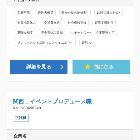
学歴不問
経験者優遇
駅から徒歩5分以内
10時以降出社OK
土日祝日休み
交通費支給
社会保険完備
育児支援制度
退職金制度
完全週休二日制
リモートワーク（在宅勤務）可
フレックスタイム制（コアタイムあり）
賞与あり
詳細を見る
気になる
関西＿イベントプロデュース職
No.JN00496248
正社員
企業名