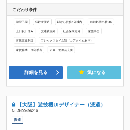
こだわり条件
学歴不問
経験者優遇
駅から徒歩5分以内
10時以降出社OK
土日祝日休み
交通費支給
社会保険完備
家族手当
育児支援制度
フレックスタイム制（コアタイムあり）
家賃補助・住宅手当
研修・勉強会充実
詳細を見る
気になる
【大阪】遊技機UIデザイナー（派遣）
No.JN00496210
派遣