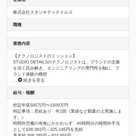
株式会社スタジオディテイルズ
職種
業務内容
【テクノロジストのミッション】

STUDIO DETAILSのテクノロジストは、ブランドの文脈
を深く読み解き、エンジニアリングの専門性を軸に、ブ
ランド体験の構想
...
続きを見る
給与・報酬
想定年収500万円〜1500万円
特記事項：昇給あり　年2回（業績など勘案の上実施しま
す。）

時間外労働の有無にかかわらず、45時間分の時間外手当
として108,382円～325,145円を支給

基本給 308,285円～924,855円
