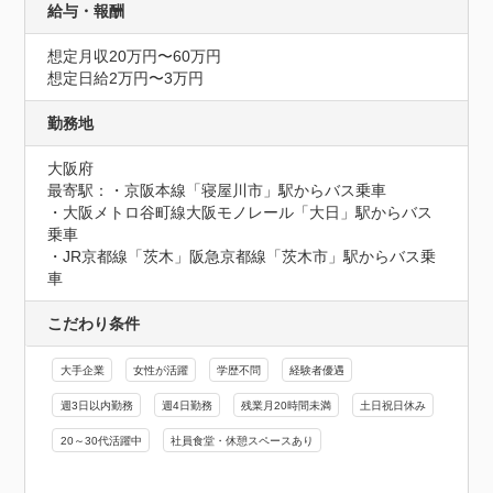
給与・報酬
想定月収20万円〜60万円
想定日給2万円〜3万円
勤務地
大阪府
最寄駅：・京阪本線「寝屋川市」駅からバス乗車

・大阪メトロ谷町線大阪モノレール「大日」駅からバス
乗車

・JR京都線「茨木」阪急京都線「茨木市」駅からバス乗
車
こだわり条件
大手企業
女性が活躍
学歴不問
経験者優遇
週3日以内勤務
週4日勤務
残業月20時間未満
土日祝日休み
20～30代活躍中
社員食堂・休憩スペースあり