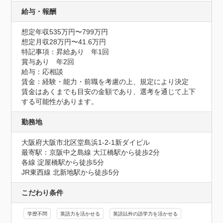
給与・報酬
想定年収535万円〜799万円
想定月収28万円〜41.6万円
特記事項：昇給あり　年1回

賞与あり　年2回

給与：応相談

賃金：経験・能力・前職を考慮の上、規定により決定

賃金はあくまでも目安の金額であり、選考を通じて上下
する可能性があります。
勤務地
大阪府大阪市北区堂島浜1-2-1新ダイビル
最寄駅：京阪中之島線 大江橋駅から徒歩2分

各線 淀屋橋駅から徒歩5分

JR東西線 北新地駅から徒歩5分
こだわり条件
学歴不問
英語力を活かせる
英語以外の語学力を活かせる