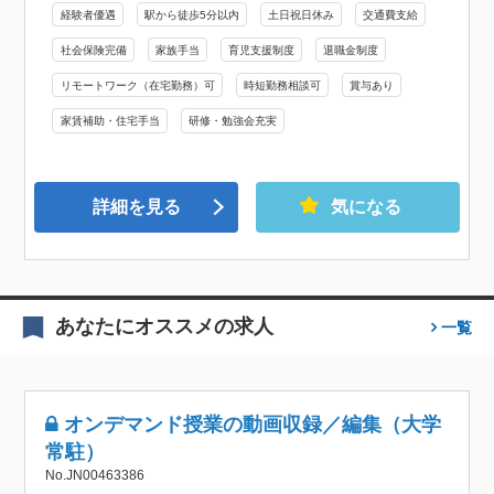
経験者優遇
駅から徒歩5分以内
土日祝日休み
交通費支給
社会保険完備
家族手当
育児支援制度
退職金制度
リモートワーク（在宅勤務）可
時短勤務相談可
賞与あり
家賃補助・住宅手当
研修・勉強会充実
詳細を見る
気になる
あなたにオススメの求人
一覧
オンデマンド授業の動画収録／編集（大学
常駐）
No.JN00463386