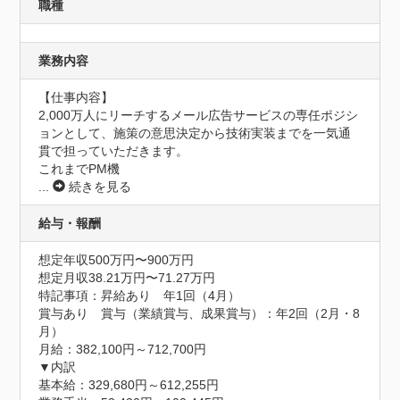
職種
業務内容
【仕事内容】

2,000万人にリーチするメール広告サービスの専任ポジシ
ョンとして、施策の意思決定から技術実装までを一気通
貫で担っていただきます。

これまでPM機
...
続きを見る
給与・報酬
想定年収500万円〜900万円
想定月収38.21万円〜71.27万円
特記事項：昇給あり　年1回（4月）

賞与あり　賞与（業績賞与、成果賞与）：年2回（2月・8
月）

月給：382,100円～712,700円

▼内訳

基本給：329,680円～612,255円
