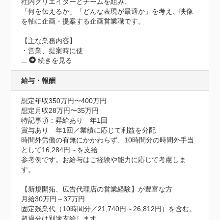
社内クリエイターとチームを組み、

「何を伝えるか」「どんな表現が最適か」を考え、映像
を軸に企画・提案する企画営業職です。

【主な業務内容】

・営業、提案時に使
...
続きを見る
給与・報酬
想定年収350万円〜400万円
想定月収28万円〜35万円
特記事項：昇給あり　年1回

賞与あり　年1回／業績に応じて利益を分配

時間外労働の有無にかかわらず、10時間分の時間外手当
として16,284円～を支給

参考例です。お給与はご経験や能力に応じて考慮しま
す。

【新規開拓、広告代理店の営業経験】が豊富な方

月給30万円～37万円

固定残業代（10時間分／21,740円～26,812円）を含む。
超過分は別途支給します。
