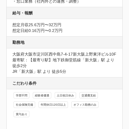
・窓口業務（社内外との連携・調整）
給与・報酬
想定月収25.6万円〜32万円
想定日給0.16万円〜0.2万円
勤務地
大阪府大阪市淀川区西中島7-4-17新大阪上野東洋ビル10F
最寄駅：【最寄り駅】地下鉄御堂筋線「新大阪」駅 より 
徒歩2分

JR「新大阪」駅 より 徒歩5分
こだわり条件
学歴不問
経験者優遇
土日祝日休み
交通費支給
社会保険完備
年間休日120日以上
オフィス勤務のみ
賞与あり