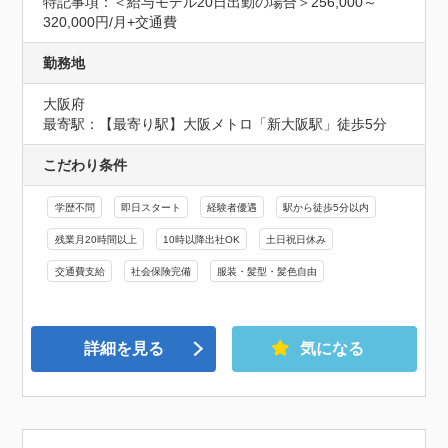
特記事項：＜給与モデル20日出勤の場合＞256,000～
320,000円/月+交通費
勤務地
大阪府
最寄駅：【最寄り駅】大阪メトロ「新大阪駅」徒歩5分
こだわり条件
学歴不問
即日スタート
経験者優遇
駅から徒歩5分以内
残業月20時間以上
10時以降出社OK
土日祝日休み
交通費支給
社会保険完備
服装・髪型・髪色自由
詳細を見る
気になる