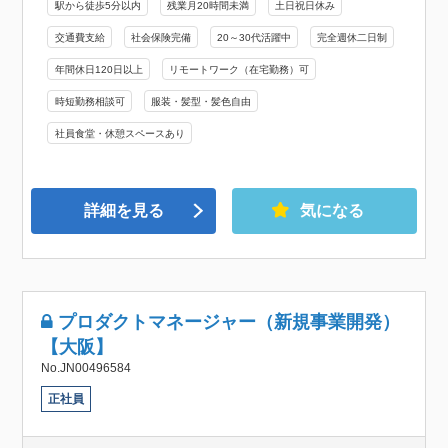
駅から徒歩5分以内
残業月20時間未満
土日祝日休み
交通費支給
社会保険完備
20～30代活躍中
完全週休二日制
年間休日120日以上
リモートワーク（在宅勤務）可
時短勤務相談可
服装・髪型・髪色自由
社員食堂・休憩スペースあり
詳細を見る
気になる
プロダクトマネージャー（新規事業開発）
【大阪】
No.JN00496584
正社員