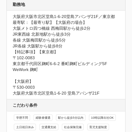
勤務地
大阪府大阪市北区堂島1-6-20堂島アバンザ21F／東京都
最寄駅：【最寄り駅】【大阪府の場合】

大阪メトロ四つ橋線 西梅田駅から徒歩2分

JR東西線 北新地駅から徒歩3分

各線 大阪梅田駅から徒歩5分

JR各線 大阪駅から徒歩8分

【特記事項】【東京都】

〒102-0083

東京都千代田区麹町6-6-2 番町麹町ビルディング5F 
WeWork 麹町

【大阪府】

〒530-0003

大阪府大阪市北区堂島1-6-20 堂島アバンザ21F
こだわり条件
学歴不問
経験者優遇
駅から徒歩5分以内
10時以降出社OK
土日祝日休み
交通費支給
社会保険完備
育児支援制度