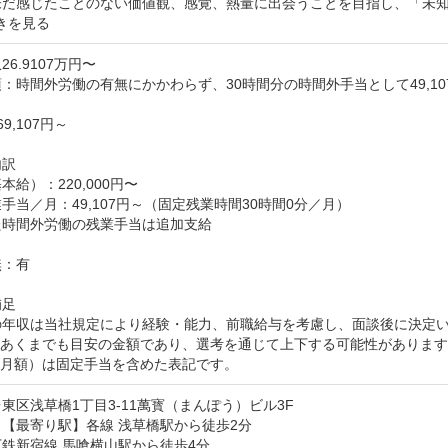
未だ感じたことのない価値観、感覚、熱量に出会うことを目指し、「未
きを見る
6.9107万円〜
：時間外労働の有無にかかわらず、30時間分の時間外手当として49,10


9,107円～

訳

給）：220,000円〜

手当／月：49,107円～（固定残業時間30時間0分／月）

時間外労働の残業手当は追加支給

：有

足

の年収は当社規定により経験・能力、前職給与を考慮し、面談後に決定い
はあくまでも目安の金額であり、選考を通じて上下する可能性があります
（月額）は固定手当を含めた表記です。
東区浅草橋1丁目3-11萬寳（まんぽう）ビル3F
【最寄り駅】各線 浅草橋駅から徒歩2分

鉄新宿線 馬喰横山駅から徒歩4分