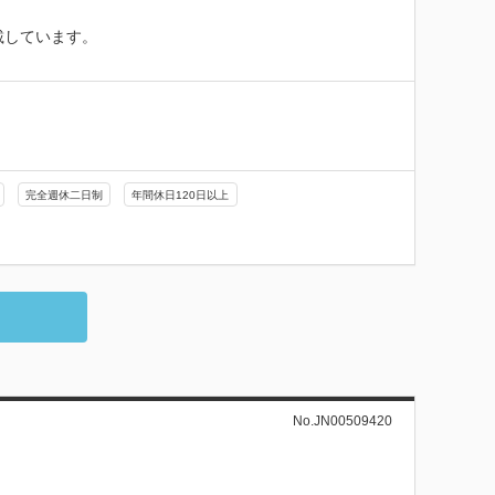
しています。

完全週休二日制
年間休日120日以上
No.JN00509420