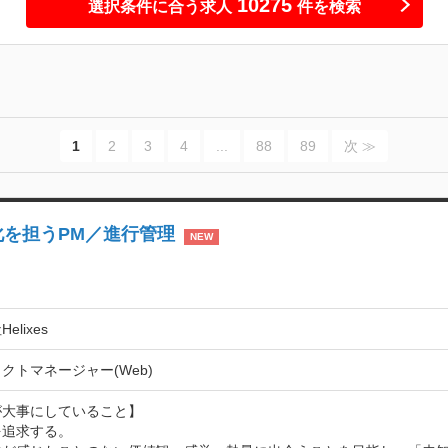
10275
選択条件に合う求人
件を検索
1
2
3
4
...
88
89
次 ≫
化を担うPM／進行管理
NEW
elixes
クトマネージャー(Web)
大事にしていること】

追求する。
