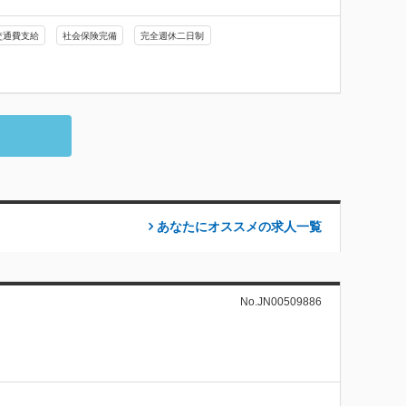
交通費支給
社会保険完備
完全週休二日制
あなたにオススメの求人
一覧
No.JN00509886