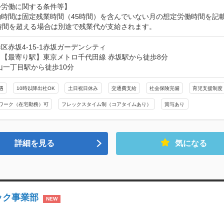
労働に関する条件等】

時間は固定残業時間（45時間）を含んでいない月の想定労働時間を記載
5時間を超える場合は別途で残業代が支給されます。
区赤坂4-15-1赤坂ガーデンシティ
【最寄り駅】東京メトロ千代田線 赤坂駅から徒歩8分

山一丁目駅から徒歩10分
遇
10時以降出社OK
土日祝日休み
交通費支給
社会保険完備
育児支援制度
ワーク（在宅勤務）可
フレックスタイム制（コアタイムあり）
賞与あり
詳細を見る
気になる
ック事業部
NEW