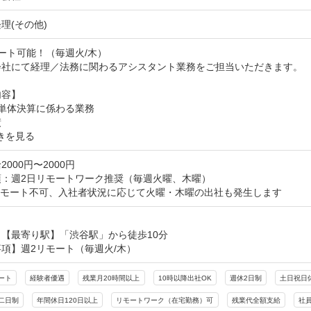
理(その他)
ート可能！（毎週火/木）

会社にて経理／法務に関わるアシスタント業務をご担当いただきます。

容】

単体決算に係わる業務

債
きを見る
000円〜2000円
：週2日リモートワーク推奨（毎週火曜、木曜）

リモート不可、入社者状況に応じて火曜・木曜の出社も発生します
【最寄り駅】「渋谷駅」から徒歩10分

項】週2リモート（毎週火/木）
ート
経験者優遇
残業月20時間以上
10時以降出社OK
週休2日制
土日祝日
二日制
年間休日120日以上
リモートワーク（在宅勤務）可
残業代全額支給
社