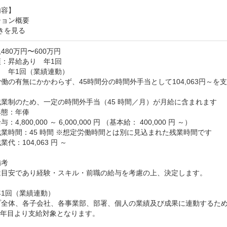
容】

きを見る
480万円〜600万円
：昇給あり　年1回

　年1回（業績連動）

働の有無にかかわらず、45時間分の時間外手当として104,063円～を支


業制のため、一定の時間外手当（45 時間／月）が月給に含まれます

態：年俸

4,800,000 ～ 6,000,000 円 （基本給： 400,000 円 ～）

業時間：45 時間 ※想定労働時間とは別に見込まれた残業時間です

代：104,063 円 ～

考

は目安であり経験・スキル・前職の給与を考慮の上、決定します。

1回（業績連動）

プ全体、各子会社、各事業部、部署、個人の業績及び成果に連動するため
年目より支給対象となります。
