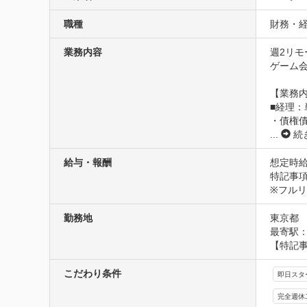
職種
財務・経
業務内容
週2リモ
ゲーム
【業務内
■経理：
・債権
...
続
給与・報酬
想定時給2
特記事項
※フル
勤務地
東京都
最寄駅：
【特記事
こだわり条件
即日スタ
完全週休