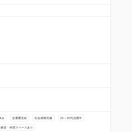
休み
交通費支給
社会保険完備
20～30代活躍中
員食堂・休憩スペースあり