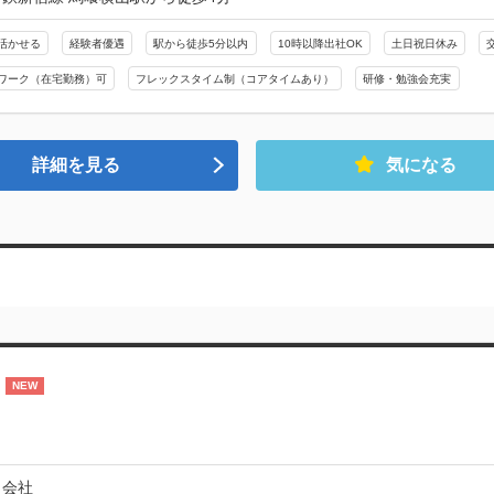
活かせる
経験者優遇
駅から徒歩5分以内
10時以降出社OK
土日祝日休み
ワーク（在宅勤務）可
フレックスタイム制（コアタイムあり）
研修・勉強会充実
詳細を見る
気になる
NEW
メ会社