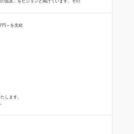
知の追及」をビジョンと掲げています。その
7円～を支給

たします。

。
