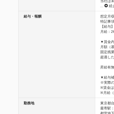
当社は
...
続
給与・報酬
想定月収2
特記事項
【給与】
月給：26
▼賃金内
月額（基本
固定残業
超過した
昇給有無
▼給与補
※実際
※賃金
※月給
勤務地
東京都台
最寄駅：
都営地下