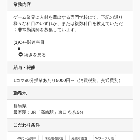
業務内容
ゲーム業界に人材を輩出する専門学校にて、下記の通り
様々な科目のいずれか、または複数科目を教えていただ
く非常勤講師を募集しています。

(1)C++関連科目

　■
...
続きを見る
給与・報酬
1コマ90分授業あたり5000円～（消費税別、交通費別）
勤務地
群馬県
最寄駅：JR「高崎駅」東口 徒歩5分
こだわり条件
40代～活躍中
未経験者歓迎
経験者優遇
Wワーク可能