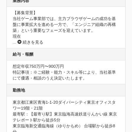
業務内容
【募集背景】

当社ゲーム事業部では、主力ブラウザゲームの成功を基
盤に事業拡大を進める一方で、「エンジニア組織の再構
築」という重要なフェーズを迎えています。

現在
...
続きを見る
給与・報酬
想定年収750万円〜900万円
特記事項：※ご経験・能力・スキル等により、当社基準
にて優遇・相談のうえ決定いたします。
勤務地
東京都江東区青海1-1-20ダイバーシティ東京オフィスタ
ワー19階・21階
最寄駅：【最寄り駅】東京臨海高速鉄道りんかい線 東京
テレポート駅から徒歩5分

東京臨海新交通臨海線（ゆりかもめ） 台場駅から徒歩8
分
