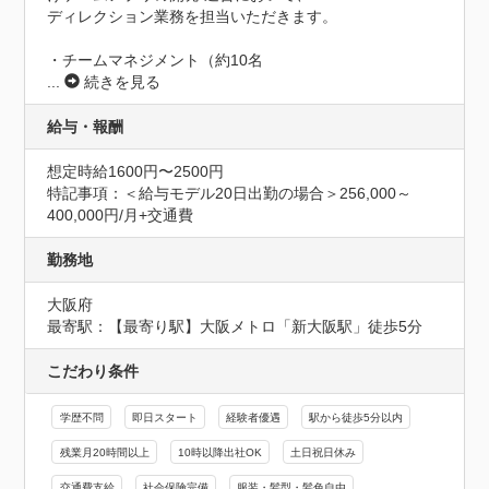
ディレクション業務を担当いただきます。

・チームマネジメント（約10名
...
続きを見る
給与・報酬
想定時給1600円〜2500円
特記事項：＜給与モデル20日出勤の場合＞256,000～
400,000円/月+交通費
勤務地
大阪府
最寄駅：【最寄り駅】大阪メトロ「新大阪駅」徒歩5分
こだわり条件
学歴不問
即日スタート
経験者優遇
駅から徒歩5分以内
残業月20時間以上
10時以降出社OK
土日祝日休み
交通費支給
社会保険完備
服装・髪型・髪色自由