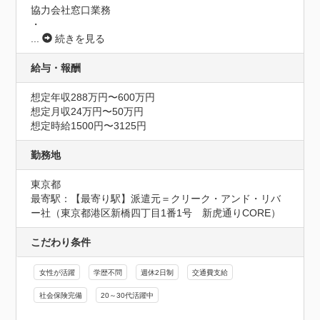
協力会社窓口業務

・
...
続きを見る
給与・報酬
想定年収288万円〜600万円
想定月収24万円〜50万円
想定時給1500円〜3125円
勤務地
東京都
最寄駅：【最寄り駅】派遣元＝クリーク・アンド・リバ
ー社（東京都港区新橋四丁目1番1号　新虎通りCORE）
こだわり条件
女性が活躍
学歴不問
週休2日制
交通費支給
社会保険完備
20～30代活躍中