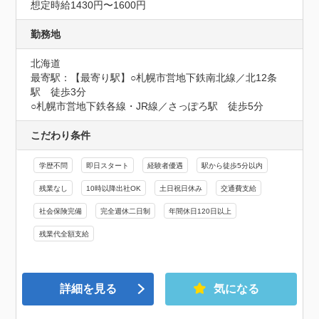
想定時給1430円〜1600円
勤務地
北海道
最寄駅：【最寄り駅】○札幌市営地下鉄南北線／北12条
駅　徒歩3分

○札幌市営地下鉄各線・JR線／さっぽろ駅　徒歩5分
こだわり条件
学歴不問
即日スタート
経験者優遇
駅から徒歩5分以内
残業なし
10時以降出社OK
土日祝日休み
交通費支給
社会保険完備
完全週休二日制
年間休日120日以上
残業代全額支給
詳細を見る
気になる