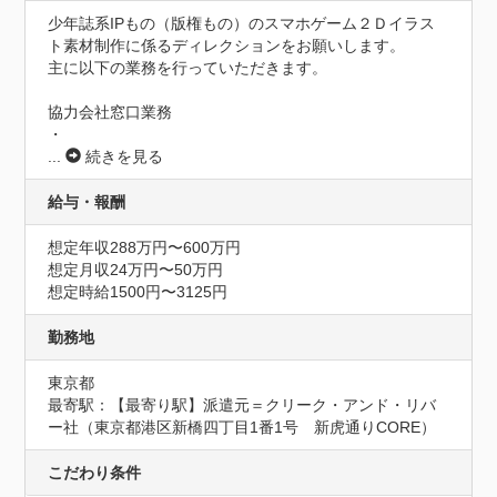
少年誌系IPもの（版権もの）のスマホゲーム２Ｄイラス
ト素材制作に係るディレクションをお願いします。

主に以下の業務を行っていただきます。

協力会社窓口業務

・
...
続きを見る
給与・報酬
想定年収288万円〜600万円
想定月収24万円〜50万円
想定時給1500円〜3125円
勤務地
東京都
最寄駅：【最寄り駅】派遣元＝クリーク・アンド・リバ
ー社（東京都港区新橋四丁目1番1号　新虎通りCORE）
こだわり条件