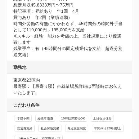
想定月収45.8333万円〜75万円
特記事項：昇給あり　年1回　4月

賞与あり　年2回（業績連動）

時間外労働の有無にかかわらず、45時間分の時間外手当
として119,000円～195,000円を支給

※スキル・経験・能力を考慮の上、当社規定により優遇
致します

残業手当：有（45時間分の固定残業代を支給、超過分別
途支給）
勤務地
東京都23区内
最寄駅：【最寄り駅】※就業場所詳細は面談時にお伝え
いたします。
こだわり条件
学歴不問
経験者優遇
10時以降出社OK
土日祝日休み
交通費支給
社会保険完備
育児支援制度
年間休日120日以上
リモートワーク（在宅勤務）可