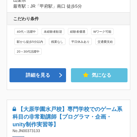
山梨県
最寄駅：JR「甲府駅」南口 徒歩5分
こだわり条件
40代～活躍中
未経験者歓迎
経験者優遇
Wワーク可能
駅から徒歩5分以内
残業なし
平日休みあり
交通費支給
20～30代活躍中
詳細を見る
気になる
【大原学園水戸校】専門学校でのゲーム系
科目の非常勤講師【プログラマ・企画・
unity制作実習等】
No.JN00373133