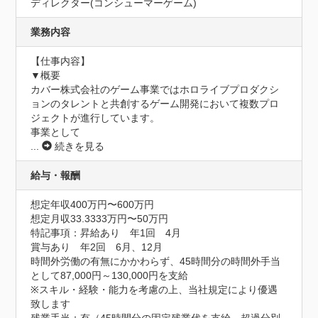
ディレクター(コンシューマーゲーム)
業務内容
【仕事内容】

▼概要

カバー株式会社のゲーム事業ではホロライブプロダクシ
ョンのタレントと共創するゲーム開発において複数プロ
ジェクトが進行しています。

事業として
...
続きを見る
給与・報酬
想定年収400万円〜600万円
想定月収33.3333万円〜50万円
特記事項：昇給あり　年1回　4月

賞与あり　年2回　6月、12月

時間外労働の有無にかかわらず、45時間分の時間外手当
として87,000円～130,000円を支給

※スキル・経験・能力を考慮の上、当社規定により優遇
致します

残業手当：有（45時間分の固定残業代を支給、超過分別