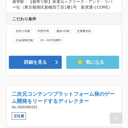
最寄駅：【最寄り駅】派遣元＝クリーク・アンド・リバ
ー社（東京都港区新橋四丁目1番1号　新虎通りCORE）
こだわり条件
女性が活躍
学歴不問
週休2日制
交通費支給
社会保険完備
20～30代活躍中
詳細を見る
気になる
二次元コンテンツプラットフォーム発のゲー
ム開発をリードするディレクター
No.JN00488162
正社員