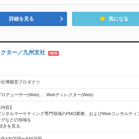
詳細を見る
気になる
レクター／九州支社
NEW
会社博報堂プロダクツ
プロデューサー(Web) 、 Webディレクター(Web)
内容】

デジタルマーケティング専門領域のPMO業務、およびWebコンサルティ
グなどの領域を​
続きを見る
収430万円〜840万円