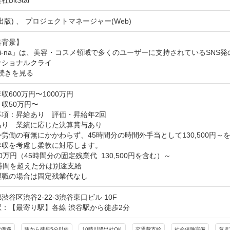
BitStar
出版) 、 プロジェクトマネージャー(Web)
背景】

ki-na」は、美容・コスメ領域で多くのユーザーに支持されているSN
ナショナルクライ
続きを見る
収600万円〜1000万円
収50万円〜
項：昇給あり　評価・昇給年2回

あり　業績に応じた決算賞与あり

労働の有無にかかわらず、45時間分の時間外手当として130,500円～を
年収を考慮し柔軟に対応します。

0万円（45時間分の固定残業代  130,500円を含む）～

時間を超えた分は別途支給

理職の場合は固定残業代なし
渋谷区渋谷2-22-3渋谷東口ビル 10F
駅：【最寄り駅】各線 渋谷駅から徒歩2分
者優遇
駅から徒歩5分以内
10時以降出社OK
交通費支給
社会保険完備
育児