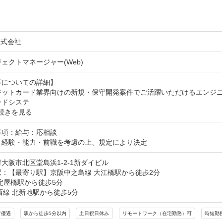
I株式会社
ェクトマネージャー(Web)
についての詳細】

ジットカード業界向けの新規・保守開発案件でご活躍いただけるエンジニア
ードシステ
続きを見る
項：給与：応相談

：経験・能力・前職を考慮の上、規定により決定
大阪市北区堂島浜1-2-1新ダイビル
：【最寄り駅】京阪中之島線 大江橋駅から徒歩2分

淀屋橋駅から徒歩5分

西線 北新地駅から徒歩5分
者優遇
駅から徒歩5分以内
土日祝日休み
リモートワーク（在宅勤務）可
時短勤