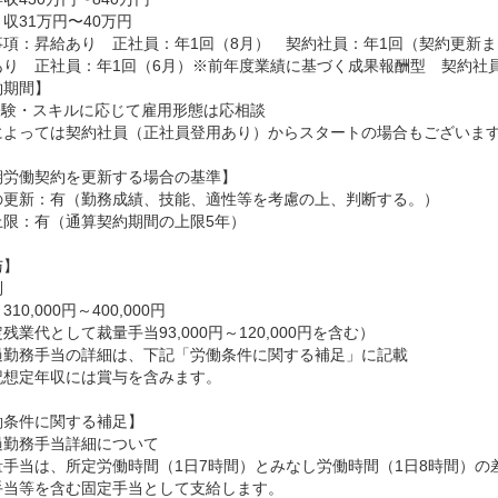
収31万円〜40万円
事項：昇給あり　正社員：年1回（8月）　契約社員：年1回（契約更新ま
あり　正社員：年1回（6月）※前年度業績に基づく成果報酬型　契約社員：
期間】

経験・スキルに応じて雇用形態は応相談

によっては契約社員（正社員登用あり）からスタートの場合もございます
期労働契約を更新する場合の基準】

の更新：有（勤務成績、技能、適性等を考慮の上、判断する。）

限：有（通算契約期間の上限5年）

】



10,000円～400,000円 

残業代として裁量手当93,000円～120,000円を含む）

過勤務手当の詳細は、下記「労働条件に関する補足」に記載

記想定年収には賞与を含みます。

条件に関する補足】

勤務手当詳細について

量手当は、所定労働時間（1日7時間）とみなし労働時間（1日8時間）
手当等を含む固定手当として支給します。
