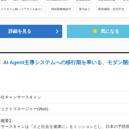
ックスタイム制（コアタイムあり）
時短勤務相談可
賞与あり
家賃補助・住宅手当
詳細を見る
気になる
AI Agent主導システムへの移行期を率いる、モダン
会社キャンサースキャン
ェクトマネージャー(Web)
概要】

ンサースキャンは『人と社会を健康に』をミッションとし、日本の予防