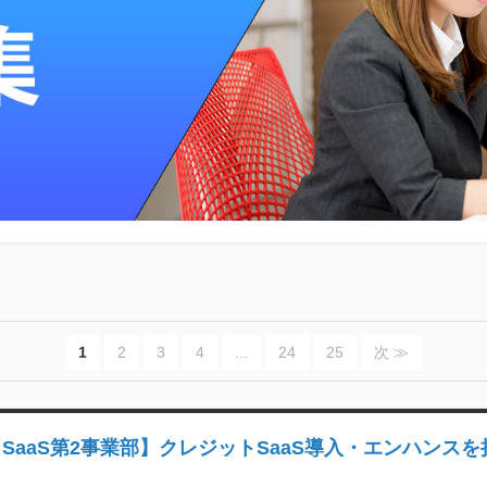
1
2
3
4
...
24
25
次 ≫
トSaaS第2事業部】クレジットSaaS導入・エンハンス