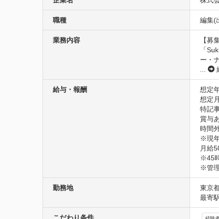
企業名
株式会社
職種
編集(
業務内容
【募集
「Su
ー・
...
給与・報酬
想定年
想定月
特記事
賞与
時間外
※現
月給5
※45
※管
勤務地
東京都
最寄
こだわり条件
経験