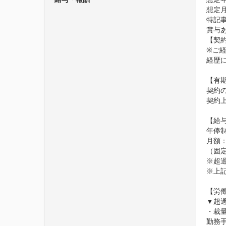
想定月
特記
賞与
【契約
※ご
経歴
【有
契約
契約上
【給与
年俸制
月額：3
（固定
※超
※上
【労働
▼超過
・裁
勤務