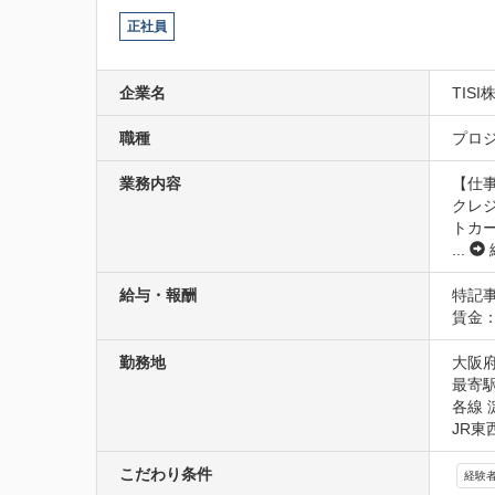
正社員
企業名
TIS
職種
プロジ
業務内容
【仕事
クレ
トカ
...
給与・報酬
特記事
賃金
勤務地
大阪府
最寄駅
各線 
JR東
こだわり条件
経験