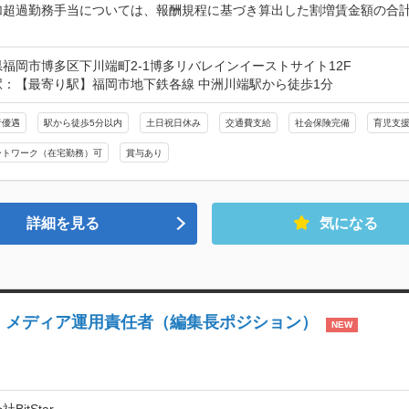
加超過勤務手当については、報酬規程に基づき算出した割増賃金額の合
福岡市博多区下川端町2-1博多リバレインイーストサイト12F
駅：【最寄り駅】福岡市地下鉄各線 中洲川端駅から徒歩1分
者優遇
駅から徒歩5分以内
土日祝日休み
交通費支給
社会保険完備
育児支
ートワーク（在宅勤務）可
賞与あり
詳細を見る
気になる
ki-na｜メディア運用責任者（編集長ポジション）
NEW