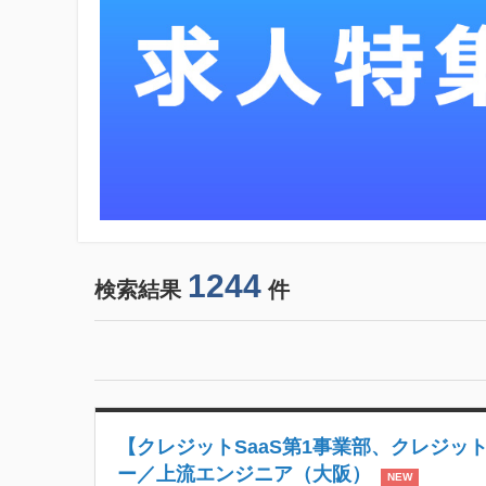
1244
検索結果
件
【クレジットSaaS第1事業部、クレジッ
ー／上流エンジニア（大阪）
NEW