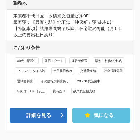
勤務地
東京都千代田区一ツ橋光文恒産ビル9F
最寄駅：【最寄り駅】地下鉄「神保町」駅 徒歩1分

【特記事項】試用期間終了以降、在宅勤務可能（月５日
以上の要出社日あり）
こだわり条件
40代～活躍中
即日スタート
経験者優遇
駅から徒歩5分以内
フレックスタイム制
土日祝日休み
交通費支給
社会保険完備
退職金制度
その他特別制度あり
20～30代活躍中
年間休日120日以上
賞与あり
残業代全額支給
詳細を見る
気になる