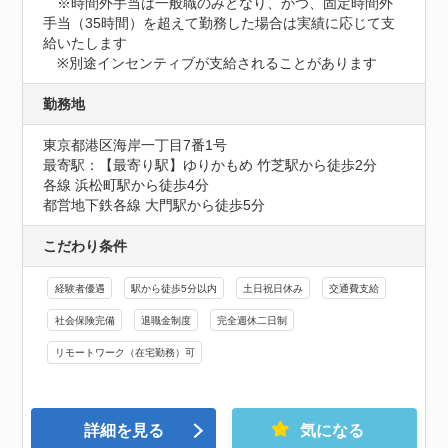
　※時間外手当は一般職のみとなり、かつ、固定時間外
手当（35時間）を超えて勤務した場合は実績に応じて支
給いたします

　※別途インセンティブが支給されることがあります
勤務地
東京都港区海岸一丁目7番1号
最寄駅：【最寄り駅】ゆりかもめ 竹芝駅から徒歩2分

各線 浜松町駅から徒歩4分

都営地下鉄各線 大門駅から徒歩5分
こだわり条件
経験者優遇
駅から徒歩5分以内
土日祝日休み
交通費支給
社会保険完備
退職金制度
完全週休二日制
リモートワーク（在宅勤務）可
詳細を見る
気になる