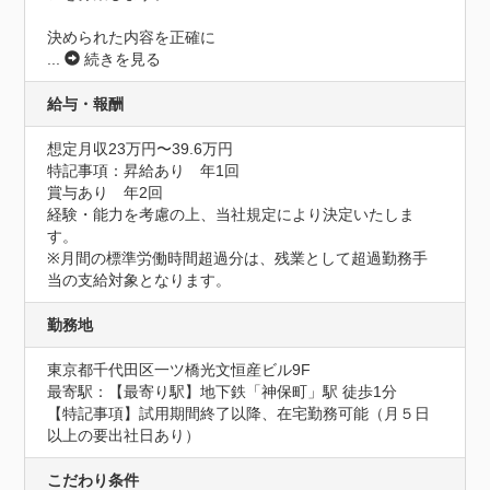
決められた内容を正確に
...
続きを見る
給与・報酬
想定月収23万円〜39.6万円
特記事項：昇給あり　年1回

賞与あり　年2回

経験・能力を考慮の上、当社規定により決定いたしま
す。

※月間の標準労働時間超過分は、残業として超過勤務手
当の支給対象となります。
勤務地
東京都千代田区一ツ橋光文恒産ビル9F
最寄駅：【最寄り駅】地下鉄「神保町」駅 徒歩1分

【特記事項】試用期間終了以降、在宅勤務可能（月５日
以上の要出社日あり）
こだわり条件