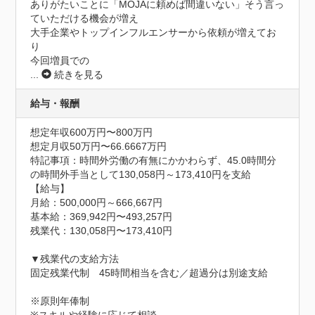
ありがたいことに「MOJAに頼めば間違いない」そう言っ
ていただける機会が増え

大手企業やトップインフルエンサーから依頼が増えてお
り

今回増員での
...
続きを見る
給与・報酬
想定年収600万円〜800万円
想定月収50万円〜66.6667万円
特記事項：時間外労働の有無にかかわらず、45.0時間分
の時間外手当として130,058円～173,410円を支給

【給与】

月給：500,000円～666,667円

基本給：369,942円〜493,257円

残業代：130,058円〜173,410円

▼残業代の支給方法

固定残業代制　45時間相当を含む／超過分は別途支給

※原則年俸制

※スキルや経験に応じて相談