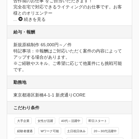
告作成のお仕事 をご担当いただきます！

完全在宅で対応できるライティングのお仕事です。お客
様とのオリエンテー
...
続きを見る
給与・報酬
新規原稿制作 65,000円～／件
特記事項：※報酬はご対応いただく案件の内容によって
アップする場合があります。

※ご経験やスキル、ご希望に応じて他案件にも挑戦可能
です。
勤務地
東京都港区新橋4-1-1 新虎通りCORE
こだわり条件
大手企業
女性が活躍
40代～活躍中
即日スタート
経験者優遇
Wワーク可能
土日祝日休み
20～30代活躍中