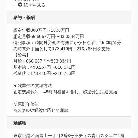
...
続きを見る
給与・報酬
想定年収800万円〜1000万円
想定月収66.6667万円〜83.3334万円
特記事項：時間外労働の有無にかかわらず、45.0時間分
の時間外手当として173,410円～216,763円を支給

【給与】

月給：666,667円〜833,334円

基本給：493,257円〜616,571円

残業代：173,410円〜216,763円

▼残業代の支給方法

固定残業代制　45時間相当を含む／超過分は別途支給

※原則年俸制

※スキルや経験に応じて相談
勤務地
東京都港区南青山一丁目2番6号ラティス青山スクエア4階