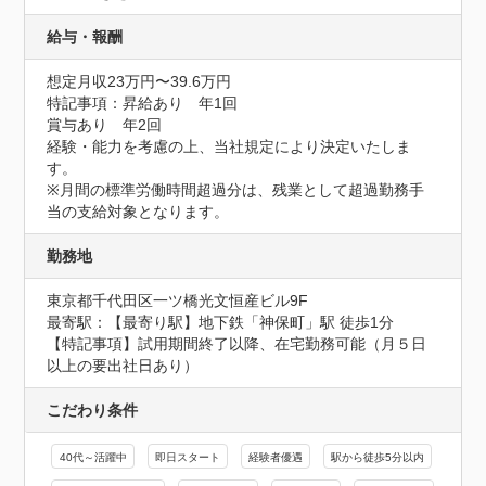
給与・報酬
想定月収23万円〜39.6万円
特記事項：昇給あり　年1回

賞与あり　年2回

経験・能力を考慮の上、当社規定により決定いたしま
す。

※月間の標準労働時間超過分は、残業として超過勤務手
当の支給対象となります。
勤務地
東京都千代田区一ツ橋光文恒産ビル9F
最寄駅：【最寄り駅】地下鉄「神保町」駅 徒歩1分

【特記事項】試用期間終了以降、在宅勤務可能（月５日
以上の要出社日あり）
こだわり条件
40代～活躍中
即日スタート
経験者優遇
駅から徒歩5分以内