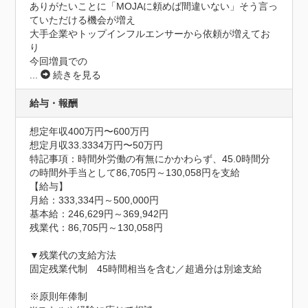
ありがたいことに「MOJAに頼めば間違いない」そう言っ
ていただける機会が増え

大手企業やトップインフルエンサーから依頼が増えてお
り

今回増員での
...
続きを見る
給与・報酬
想定年収400万円〜600万円
想定月収33.3334万円〜50万円
特記事項：時間外労働の有無にかかわらず、45.0時間分
の時間外手当として86,705円～130,058円を支給

【給与】

月給：333,334円～500,000円

基本給：246,629円～369,942円

残業代：86,705円～130,058円

▼残業代の支給方法

固定残業代制　45時間相当を含む／超過分は別途支給

※原則年俸制
