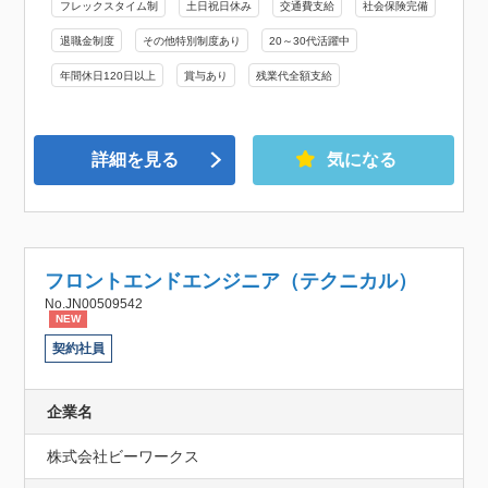
フレックスタイム制
土日祝日休み
交通費支給
社会保険完備
退職金制度
その他特別制度あり
20～30代活躍中
年間休日120日以上
賞与あり
残業代全額支給
詳細を見る
気になる
フロントエンドエンジニア（テクニカル）
No.JN00509542
NEW
契約社員
企業名
株式会社ビーワークス