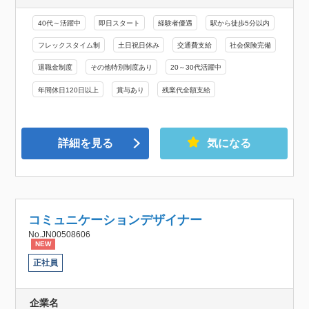
40代～活躍中
即日スタート
経験者優遇
駅から徒歩5分以内
フレックスタイム制
土日祝日休み
交通費支給
社会保険完備
退職金制度
その他特別制度あり
20～30代活躍中
年間休日120日以上
賞与あり
残業代全額支給
詳細を見る
気になる
コミュニケーションデザイナー
No.JN00508606
NEW
正社員
企業名