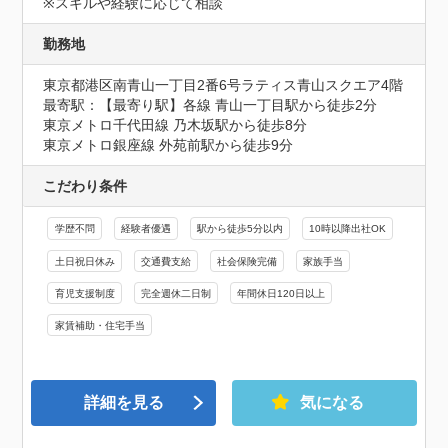
※スキルや経験に応じて相談
勤務地
東京都港区南青山一丁目2番6号ラティス青山スクエア4階
最寄駅：【最寄り駅】各線 青山一丁目駅から徒歩2分

東京メトロ千代田線 乃木坂駅から徒歩8分

東京メトロ銀座線 外苑前駅から徒歩9分
こだわり条件
学歴不問
経験者優遇
駅から徒歩5分以内
10時以降出社OK
土日祝日休み
交通費支給
社会保険完備
家族手当
育児支援制度
完全週休二日制
年間休日120日以上
家賃補助・住宅手当
詳細を見る
気になる