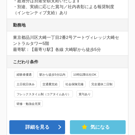
・超過分は別途全額支給いたします

・別途、実績に応じた賞与／社内表彰による報奨制度
（インセンティブ支給）あり
勤務地
東京都品川区大崎一丁目2番2号アートヴィレッジ大崎セ
ントラルタワー5階
最寄駅：【最寄り駅】各線 大崎駅から徒歩5分
こだわり条件
経験者優遇
駅から徒歩5分以内
10時以降出社OK
土日祝日休み
交通費支給
社会保険完備
完全週休二日制
フレックスタイム制（コアタイムあり）
賞与あり
研修・勉強会充実
詳細を見る
気になる