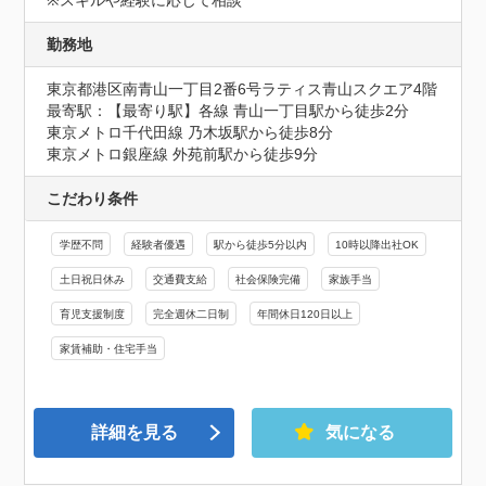
勤務地
東京都港区南青山一丁目2番6号ラティス青山スクエア4階
最寄駅：【最寄り駅】各線 青山一丁目駅から徒歩2分

東京メトロ千代田線 乃木坂駅から徒歩8分

東京メトロ銀座線 外苑前駅から徒歩9分
こだわり条件
学歴不問
経験者優遇
駅から徒歩5分以内
10時以降出社OK
土日祝日休み
交通費支給
社会保険完備
家族手当
育児支援制度
完全週休二日制
年間休日120日以上
家賃補助・住宅手当
詳細を見る
気になる