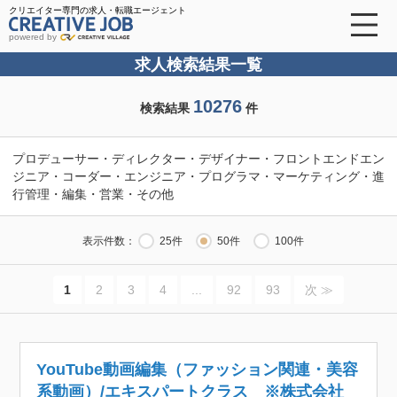
クリエイター専門の求人・転職エージェント
powered by
求人検索結果一覧
10276
検索結果
件
プロデューサー・ディレクター・デザイナー・フロントエンドエン
ジニア・コーダー・エンジニア・プログラマ・マーケティング・進
行管理・編集・営業・その他
表示件数：
25件
50件
100件
1
2
3
4
...
92
93
次 ≫
YouTube動画編集（ファッション関連・美容
系動画）/エキスパートクラス ※株式会社