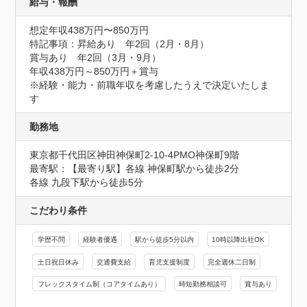
給与・報酬
想定年収438万円〜850万円
特記事項：昇給あり　年2回（2月・8月）

賞与あり　年2回（3月・9月）

年収438万円～850万円＋賞与

※経験・能力・前職年収を考慮したうえで決定いたしま
す
勤務地
東京都千代田区神田神保町2-10-4PMO神保町9階
最寄駅：【最寄り駅】各線 神保町駅から徒歩2分

各線 九段下駅から徒歩5分
こだわり条件
学歴不問
経験者優遇
駅から徒歩5分以内
10時以降出社OK
土日祝日休み
交通費支給
育児支援制度
完全週休二日制
フレックスタイム制（コアタイムあり）
時短勤務相談可
賞与あり