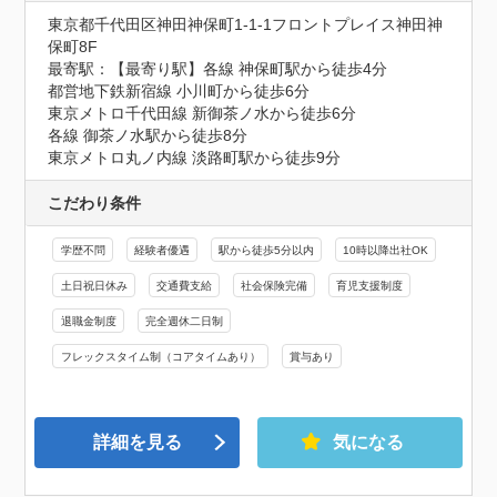
東京都千代田区神田神保町1-1-1フロントプレイス神田神
保町8F
最寄駅：【最寄り駅】各線 神保町駅から徒歩4分

都営地下鉄新宿線 小川町から徒歩6分

東京メトロ千代田線 新御茶ノ水から徒歩6分

各線 御茶ノ水駅から徒歩8分

東京メトロ丸ノ内線 淡路町駅から徒歩9分
こだわり条件
学歴不問
経験者優遇
駅から徒歩5分以内
10時以降出社OK
土日祝日休み
交通費支給
社会保険完備
育児支援制度
退職金制度
完全週休二日制
フレックスタイム制（コアタイムあり）
賞与あり
詳細を見る
気になる