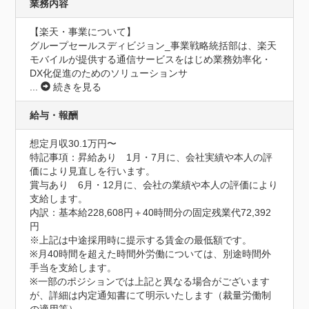
業務内容
【楽天・事業について】

グループセールスディビジョン_事業戦略統括部は、楽天
モバイルが提供する通信サービスをはじめ業務効率化・
DX化促進のためのソリューションサ
...
続きを見る
給与・報酬
想定月収30.1万円〜
特記事項：昇給あり　1月・7月に、会社実績や本人の評
価により見直しを行います。

賞与あり　6月・12月に、会社の業績や本人の評価により
支給します。

内訳：基本給228,608円＋40時間分の固定残業代72,392
円

※上記は中途採用時に提示する賃金の最低額です。

※月40時間を超えた時間外労働については、別途時間外
手当を支給します。

※一部のポジションでは上記と異なる場合がございます
が、詳細は内定通知書にて明示いたします（裁量労働制
の適用等）