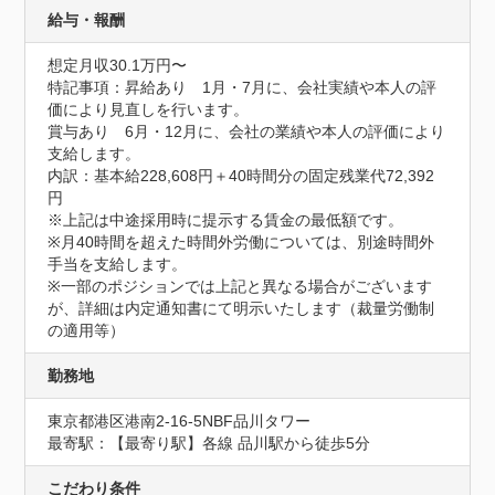
給与・報酬
想定月収30.1万円〜
特記事項：昇給あり　1月・7月に、会社実績や本人の評
価により見直しを行います。

賞与あり　6月・12月に、会社の業績や本人の評価により
支給します。

内訳：基本給228,608円＋40時間分の固定残業代72,392
円

※上記は中途採用時に提示する賃金の最低額です。

※月40時間を超えた時間外労働については、別途時間外
手当を支給します。

※一部のポジションでは上記と異なる場合がございます
が、詳細は内定通知書にて明示いたします（裁量労働制
の適用等）
勤務地
東京都港区港南2-16-5NBF品川タワー
最寄駅：【最寄り駅】各線 品川駅から徒歩5分
こだわり条件