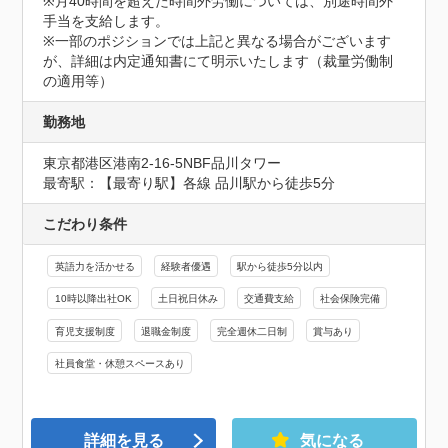
※月40時間を超えた時間外労働については、別途時間外
手当を支給します。

※一部のポジションでは上記と異なる場合がございます
が、詳細は内定通知書にて明示いたします（裁量労働制
の適用等）
勤務地
東京都港区港南2-16-5NBF品川タワー
最寄駅：【最寄り駅】各線 品川駅から徒歩5分
こだわり条件
英語力を活かせる
経験者優遇
駅から徒歩5分以内
10時以降出社OK
土日祝日休み
交通費支給
社会保険完備
育児支援制度
退職金制度
完全週休二日制
賞与あり
社員食堂・休憩スペースあり
詳細を見る
気になる