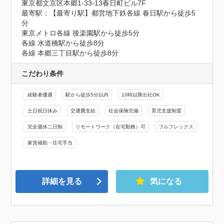
東京都文京区本郷1-33-13春日町ビル7F
最寄駅：【最寄り駅】都営地下鉄各線 春日駅から徒歩5
分

東京メトロ各線 後楽園駅から徒歩5分

各線 水道橋駅から徒歩8分

各線 本郷三丁目駅から徒歩8分
こだわり条件
経験者優遇
駅から徒歩5分以内
10時以降出社OK
土日祝日休み
交通費支給
社会保険完備
育児支援制度
完全週休二日制
リモートワーク（在宅勤務）可
フルフレックス
家賃補助・住宅手当
詳細を見る
気になる