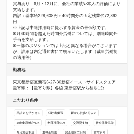
賞与あり　6月・12月に、会社の業績や本人の評価により
支給します。

内訳：基本給228,608円＋40時間分の固定残業代72,392
円

※上記は中途採用時に提示する賃金の最低額です。

※月40時間を超えた時間外労働については、別途時間外
手当を支給します。

※一部のポジションでは上記と異なる場合がございます
が、詳細は内定通知書にて明示いたします（裁量労働制
の適用等）
勤務地
東京都新宿区新宿6-27-30新宿イーストサイドスクエア
最寄駅：【最寄り駅】各線 東新宿駅から徒歩1分
こだわり条件
英語力を活かせる
経験者優遇
駅から徒歩5分以内
10時以降出社OK
土日祝日休み
交通費支給
社会保険完備
育児支援制度
退職金制度
完全週休二日制
賞与あり