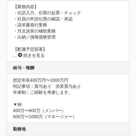
【業務内容】

・仕訳入力、伝票の起票・チェック

・社員の申請伝票の確認・承認

・請求書発行業務

・月次決算の補助業務

・出納／債権債務管理

...
続きを見る
給与・報酬
想定年収400万円〜1000万円
特記事項：賞与あり　決算賞与あり

年俸制：ご経験を考慮します。

▼例

400万〜600万（メンバー）

600万〜1000万（マネージャー）
勤務地