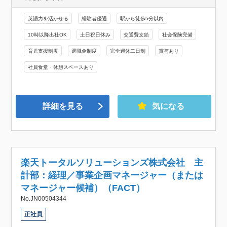
英語力を活かせる
経験者優遇
駅から徒歩5分以内
10時以降出社OK
土日祝日休み
交通費支給
社会保険完備
育児支援制度
退職金制度
完全週休二日制
賞与あり
社員食堂・休憩スペースあり
詳細を見る
気になる
楽天トータルソリューションズ株式会社 主
計部：経理／事業企画マネージャー（または
マネージャー候補）（FACT）
No.JN00504344
正社員