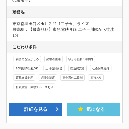
勤務地
東京都世田谷区玉川2-21-1二子玉川ライズ
最寄駅：【最寄り駅】東急電鉄各線 二子玉川駅から徒歩
1分
こだわり条件
英語力を活かせる
経験者優遇
駅から徒歩5分以内
10時以降出社OK
土日祝日休み
交通費支給
社会保険完備
育児支援制度
退職金制度
完全週休二日制
賞与あり
社員食堂・休憩スペースあり
詳細を見る
気になる