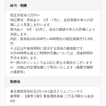
給与・報酬
想定月収30.1万円〜
特記事項：昇給あり　1月・7月に、会社実績や本人の評
価により見直しを行います。

賞与あり　6月・12月に、会社の業績や本人の評価により
支給します。

内訳：基本給228,608円＋40時間分の固定残業代72,392
円

※上記は中途採用時に提示する賃金の最低額です。

※月40時間を超えた時間外労働については、別途時間外
手当を支給します。

※一部のポジションでは上記と異なる場合がございます
が、詳細は内定通知書にて明示いたします（裁量労働制
の適用等）
勤務地
東京都世田谷区玉川1-14-1楽天クリムゾンハウス
最寄駅：【最寄り駅】東急電鉄各線 二子玉川駅から徒歩
4分