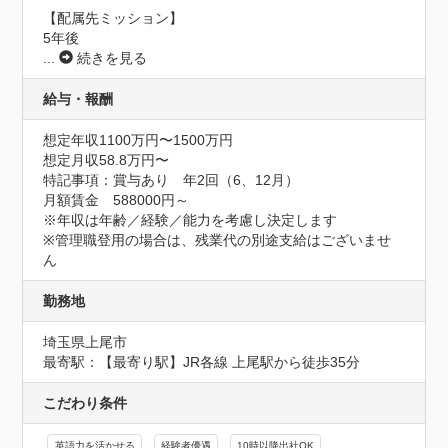
【配属先ミッション】

5年後
...
続きを見る
給与・報酬
想定年収1100万円〜1500万円
想定月収58.8万円〜
特記事項：賞与あり　年2回（6、12月）

月額賃金　588000円～

※年収は年齢／経験／能力を考慮し決定します

※管理職登用の場合は、残業代の別途支給はございませ
ん
勤務地
埼玉県上尾市
最寄駅：【最寄り駅】JR各線 上尾駅から徒歩35分
こだわり条件
英語力を活かせる
経験者優遇
10時以降出社OK