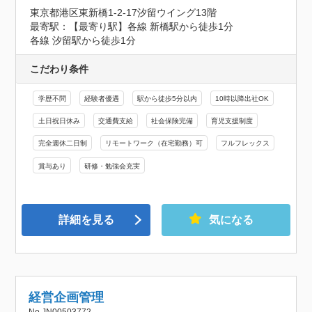
東京都港区東新橋1-2-17汐留ウイング13階
最寄駅：【最寄り駅】各線 新橋駅から徒歩1分

各線 汐留駅から徒歩1分
こだわり条件
学歴不問
経験者優遇
駅から徒歩5分以内
10時以降出社OK
土日祝日休み
交通費支給
社会保険完備
育児支援制度
完全週休二日制
リモートワーク（在宅勤務）可
フルフレックス
賞与あり
研修・勉強会充実
詳細を見る
気になる
経営企画管理
No.JN00503772