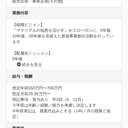
経営企画・事業企画(その他)
業務内容
【組織ビジョン】

『マテリアルの知恵を活かす』をスローガンに、5年後、
10年後、20年後を見据えた新規事業創出活動を行ってい
ます

【配属先ミッション】

5年後
...
続きを見る
給与・報酬
想定年収550万円〜700万円
想定月収29.35万円〜
特記事項：賞与あり　年2回（6、12月）

※年収は年齢／経験／能力を考慮し決定します

※年収表記は、残業代込みとする（14h／月の残業と仮
定）