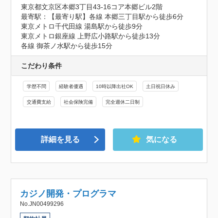
東京都文京区本郷3丁目43-16コア本郷ビル2階
最寄駅：【最寄り駅】各線 本郷三丁目駅から徒歩6分

東京メトロ千代田線 湯島駅から徒歩9分

東京メトロ銀座線 上野広小路駅から徒歩13分

各線 御茶ノ水駅から徒歩15分
こだわり条件
学歴不問
経験者優遇
10時以降出社OK
土日祝日休み
交通費支給
社会保険完備
完全週休二日制
詳細を見る
気になる
カジノ開発・プログラマ
No.JN00499296