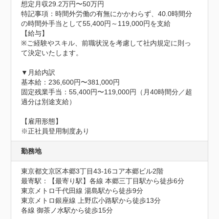
想定月収29.2万円〜50万円
特記事項：時間外労働の有無にかかわらず、40.0時間分
の時間外手当として55,400円～119,000円を支給

【給与】

※ご経験やスキル、前職状況を考慮して社内規定に則っ
て決定いたします。

▼月給内訳

基本給：236,600円〜381,000円

固定残業手当：55,400円〜119,000円（月40時間分／超
過分は別途支給）

【雇用形態】

※正社員登用制度あり
勤務地
東京都文京区本郷3丁目43-16コア本郷ビル2階
最寄駅：【最寄り駅】各線 本郷三丁目駅から徒歩6分

東京メトロ千代田線 湯島駅から徒歩9分

東京メトロ銀座線 上野広小路駅から徒歩13分

各線 御茶ノ水駅から徒歩15分