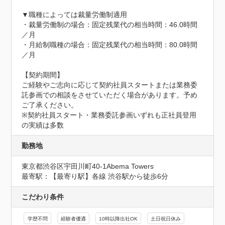
▼職種によっては裁量労働制適用

・裁量労働制の場合：固定残業代の相当時間：46.0時間
／月

・月給制職種の場合：固定残業代の相当時間：80.0時間
／月

【契約期間】

ご経験やご志向に応じて契約社員スタートまたは業務委
託参画での相談をさせていただく場合があります。予め
ご了承ください。

※契約社員スタート・業務委託参画いずれも正社員登用
の実績は多数
勤務地
東京都渋谷区宇田川町40-1Abema Towers
最寄駅：【最寄り駅】各線 渋谷駅から徒歩6分
こだわり条件
学歴不問
経験者優遇
10時以降出社OK
土日祝日休み