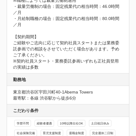
※職種によっては裁量労働制適用

・裁量労働制の場合：固定残業代の相当時間：46.0時間
／月

・月給制職種の場合：固定残業代の相当時間：80.0時間
／月

【契約期間】

ご経験やご志向に応じて契約社員スタートまたは業務委
託参画での相談をさせていただく場合があります。予め
ご了承ください。

※契約社員スタート・業務委託参画いずれも正社員登用
の実績は多数
勤務地
東京都渋谷区宇田川町40-1Abema Towers
最寄駅：各線 渋谷駅から徒歩6分
こだわり条件
学歴不問
経験者優遇
10時以降出社OK
土日祝日休み
社会保険完備
育児支援制度
退職金制度
完全週休二日制