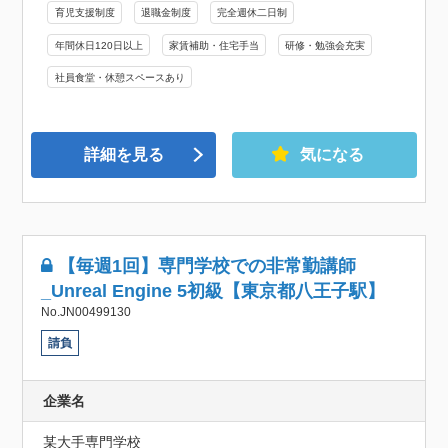
育児支援制度
退職金制度
完全週休二日制
年間休日120日以上
家賃補助・住宅手当
研修・勉強会充実
社員食堂・休憩スペースあり
詳細を見る
気になる
【毎週1回】専門学校での非常勤講師
_Unreal Engine 5初級【東京都八王子駅】
No.JN00499130
請負
企業名
某大手専門学校