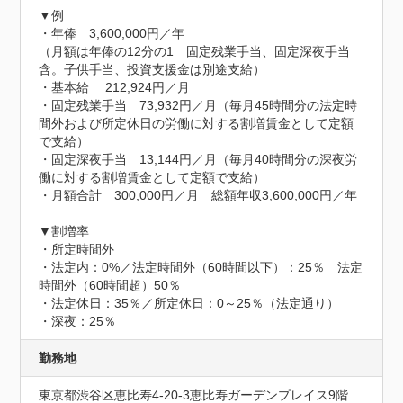
▼例

・年俸　3,600,000円／年

（月額は年俸の12分の1　固定残業手当、固定深夜手当
含。子供手当、投資支援金は別途支給）

・基本給 　212,924円／月

・固定残業手当　73,932円／月（毎月45時間分の法定時
間外および所定休日の労働に対する割増賃金として定額
で支給）

・固定深夜手当　13,144円／月（毎月40時間分の深夜労
働に対する割増賃金として定額で支給）

・月額合計　300,000円／月　総額年収3,600,000円／年

▼割増率

・所定時間外

・法定内：0%／法定時間外（60時間以下）：25％　法定
時間外（60時間超）50％

・法定休日：35％／所定休日：0～25％（法定通り）

・深夜：25％
勤務地
東京都渋谷区恵比寿4-20-3恵比寿ガーデンプレイス9階