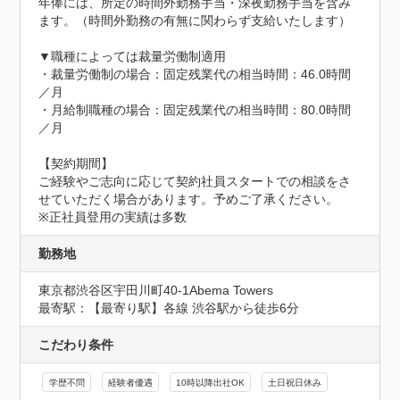
年俸には、所定の時間外勤務手当・深夜勤務手当を含み
ます。（時間外勤務の有無に関わらず支給いたします）

▼職種によっては裁量労働制適用

・裁量労働制の場合：固定残業代の相当時間：46.0時間
／月

・月給制職種の場合：固定残業代の相当時間：80.0時間
／月

【契約期間】

ご経験やご志向に応じて契約社員スタートでの相談をさ
せていただく場合があります。予めご了承ください。

※正社員登用の実績は多数
勤務地
東京都渋谷区宇田川町40-1Abema Towers
最寄駅：【最寄り駅】各線 渋谷駅から徒歩6分
こだわり条件
学歴不問
経験者優遇
10時以降出社OK
土日祝日休み