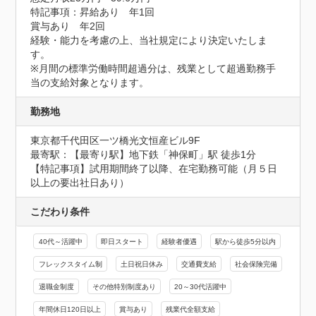
特記事項：昇給あり　年1回

賞与あり　年2回

経験・能力を考慮の上、当社規定により決定いたしま
す。

※月間の標準労働時間超過分は、残業として超過勤務手
当の支給対象となります。
勤務地
東京都千代田区一ツ橋光文恒産ビル9F
最寄駅：【最寄り駅】地下鉄「神保町」駅 徒歩1分

【特記事項】試用期間終了以降、在宅勤務可能（月５日
以上の要出社日あり）
こだわり条件
40代～活躍中
即日スタート
経験者優遇
駅から徒歩5分以内
フレックスタイム制
土日祝日休み
交通費支給
社会保険完備
退職金制度
その他特別制度あり
20～30代活躍中
年間休日120日以上
賞与あり
残業代全額支給