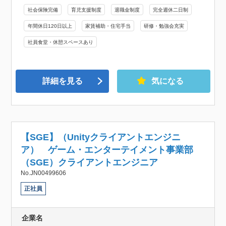
社会保険完備
育児支援制度
退職金制度
完全週休二日制
年間休日120日以上
家賃補助・住宅手当
研修・勉強会充実
社員食堂・休憩スペースあり
詳細を見る
気になる
【SGE】（Unityクライアントエンジニ
ア） ゲーム・エンターテイメント事業部
（SGE）クライアントエンジニア
No.JN00499606
正社員
企業名