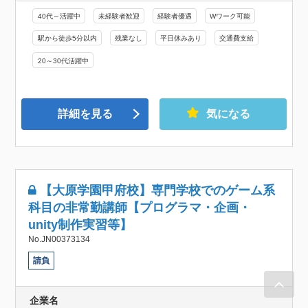
40代～活躍中
未経験者歓迎
経験者優遇
Wワーク可能
駅から徒歩5分以内
残業なし
平日休みあり
交通費支給
20～30代活躍中
詳細を見る
気になる
【大原学園甲府校】専門学校でのゲーム系
科目の非常勤講師【プログラマ・企画・
unity制作実習等】
No.JN00373134
請負
企業名