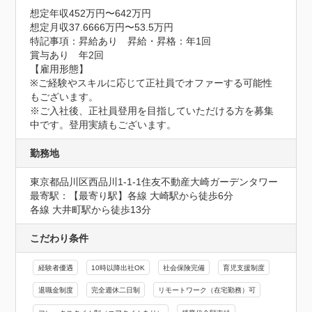
想定年収452万円〜642万円
想定月収37.6666万円〜53.5万円
特記事項：昇給あり　昇給・昇格：年1回

賞与あり　年2回

【雇用形態】

※ご経験やスキルに応じて正社員でオファーする可能性
もございます。

※ご入社後、正社員登用を目指していただける方を募集
中です。登用実績もございます。
勤務地
東京都品川区西品川1‐1‐1住友不動産大崎ガーデンタワー
最寄駅：【最寄り駅】各線 大崎駅から徒歩6分

各線 大井町駅から徒歩13分
こだわり条件
経験者優遇
10時以降出社OK
社会保険完備
育児支援制度
退職金制度
完全週休二日制
リモートワーク（在宅勤務）可