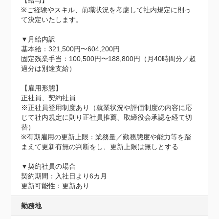
※ご経験やスキル、前職状況を考慮して社内規定に則っ
て決定いたします。

▼月給内訳

基本給：321,500円〜604,200円

固定残業手当：100,500円〜188,800円（月40時間分／超
過分は別途支給）

【雇用形態】

正社員、契約社員

※正社員登用制度あり（就業状況や評価制度の内容に応
じて社内規定に則り正社員推薦、取締役会承認を経て切
替）

※有期雇用の更新上限：業務量／勤務態度や能力等を踏
まえて更新有無の判断をし、更新上限は無しとする

▼契約社員の場合

契約期間：入社日より6カ月

更新可能性：更新あり
勤務地