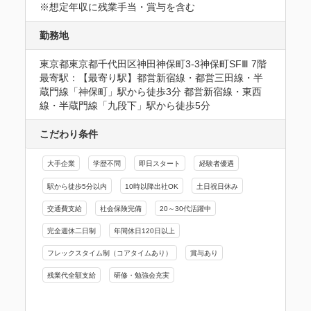
※想定年収に残業手当・賞与を含む
勤務地
東京都東京都千代田区神田神保町3-3神保町SFⅢ 7階
最寄駅：【最寄り駅】都営新宿線・都営三田線・半
蔵門線「神保町」駅から徒歩3分 都営新宿線・東西
線・半蔵門線「九段下」駅から徒歩5分
こだわり条件
大手企業
学歴不問
即日スタート
経験者優遇
駅から徒歩5分以内
10時以降出社OK
土日祝日休み
交通費支給
社会保険完備
20～30代活躍中
完全週休二日制
年間休日120日以上
フレックスタイム制（コアタイムあり）
賞与あり
残業代全額支給
研修・勉強会充実