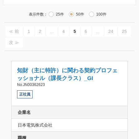
表示件数：
25件
50件
100件
≪ 前
1
2
...
4
5
6
...
24
25
次 ≫
知財（主に特許）に関わる契約プロフェ
ッショナル（課長クラス）_GI
No.JN00362623
正社員
企業名
日本電気株式会社
職種