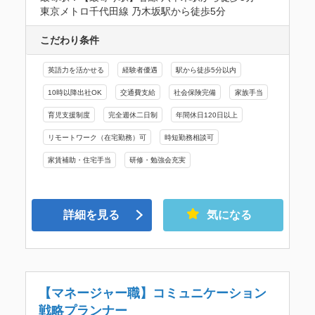
東京メトロ千代田線 乃木坂駅から徒歩5分
こだわり条件
英語力を活かせる
経験者優遇
駅から徒歩5分以内
10時以降出社OK
交通費支給
社会保険完備
家族手当
育児支援制度
完全週休二日制
年間休日120日以上
リモートワーク（在宅勤務）可
時短勤務相談可
家賃補助・住宅手当
研修・勉強会充実
詳細を見る
気になる
【マネージャー職】コミュニケーション
戦略プランナー