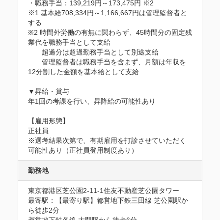
・職務手当：139,219円～173,475円 ※2

※1 基本給708,334円～1,166,667円は管理監督者と
する

※2 時間外労働の有無に関わらず、45時間分の固定残
業代を職務手当として支給

　　超過分は超過勤務手当として別途支給

　　管理監督者は職務手当を含まず、月額は年収を
12分割した金額を基本給として支給

▼昇給・賞与

年1回の考課を行い、昇降給の可能性あり

【雇用形態】

正社員

※選考結果次第で、有期雇用を打診させていただく
可能性あり（正社員登用制度あり）
勤務地
東京都港区芝公園2-11-1住友不動産芝公園タワー
最寄駅：【最寄り駅】都営地下鉄三田線 芝公園駅か
ら徒歩2分 
