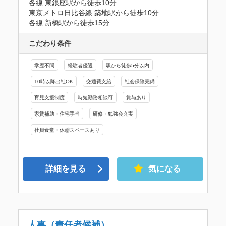
各線 東銀座駅から徒歩10分

東京メトロ日比谷線 築地駅から徒歩10分

各線 新橋駅から徒歩15分
こだわり条件
学歴不問
経験者優遇
駅から徒歩5分以内
10時以降出社OK
交通費支給
社会保険完備
育児支援制度
時短勤務相談可
賞与あり
家賃補助・住宅手当
研修・勉強会充実
社員食堂・休憩スペースあり
詳細を見る
気になる
人事（責任者候補）