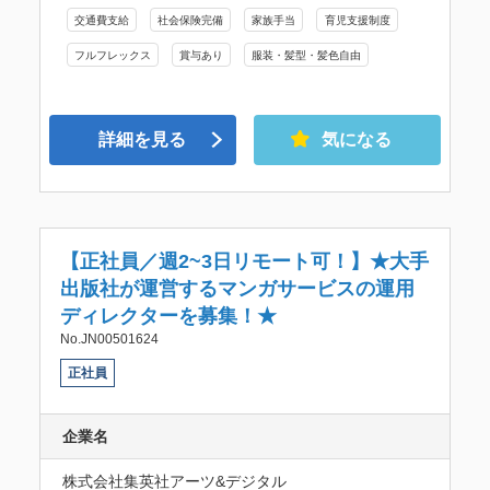
交通費支給
社会保険完備
家族手当
育児支援制度
フルフレックス
賞与あり
服装・髪型・髪色自由
詳細を見る
気になる
【正社員／週2~3日リモート可！】★大手
出版社が運営するマンガサービスの運用
ディレクターを募集！★
No.JN00501624
正社員
企業名
株式会社集英社アーツ&デジタル