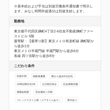
※基本給および手当は別途労働条件通知書で明示し
ます。みなし時間外超過分は別途支給します。
勤務地
東京都千代田区麹町4丁目2-6住友不動産麹町ファー
ストビル 5階
最寄駅：【最寄り駅】東京メトロ有楽町線 麹町駅か
ら徒歩1分

東京メトロ半蔵門線 半蔵門駅から徒歩6分

各線 四ツ谷駅から徒歩8分
こだわり条件
学歴不問
経験者優遇
駅から徒歩5分以内
10時以降出社OK
土日祝日休み
社会保険完備
退職金制度
完全週休二日制
フレックスタイム制（コアタイムあり）
賞与あり