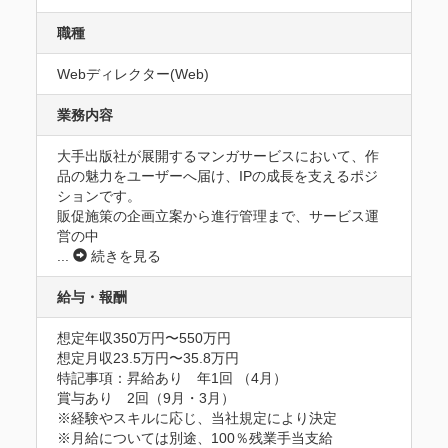
職種
Webディレクター(Web)
業務内容
大手出版社が展開するマンガサービスにおいて、作
品の魅力をユーザーへ届け、IPの成長を支えるポジ
ションです。

販促施策の企画立案から進行管理まで、サービス運
営の中
...
続きを見る
給与・報酬
想定年収350万円〜550万円
想定月収23.5万円〜35.8万円
特記事項：昇給あり　年1回 （4月）

賞与あり　2回（9月・3月）

※経験やスキルに応じ、当社規定により決定

※月給については別途、100％残業手当支給
