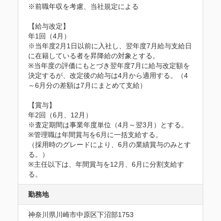
※前職年収を考慮、当社規定による

【給与改定】

年1回（4月）

※当年度2月1日以前に入社し、翌年度7月給与支給日
に在籍している者を昇降給の対象とする。

※当年度の評価にもとづき翌年度7月に給与改定額を
決定するが、改定後の給与は4月から適用する。（4
～6月分の差額は7月にまとめて支給）

【賞与】

年2回（6月、12月）

※査定期間は事業年度単位（4月～翌3月）とする。

※管理職は年間賞与を6月に一括支給する。

（採用時のグレードにより、6月の業績賞与のみとす
る。）

※主任以下は、年間賞与を12月、6月に分割支給す
る。
勤務地
神奈川県川崎市中原区下沼部1753