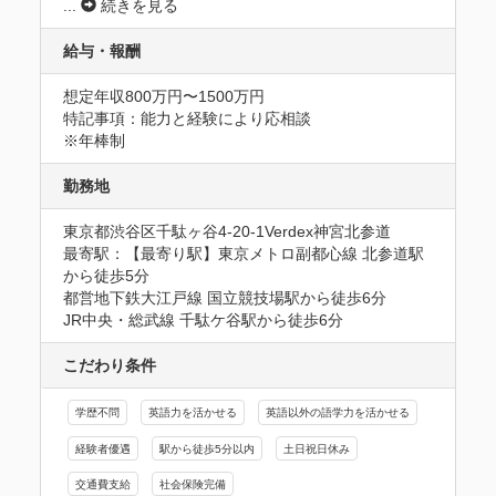
...
続きを見る
給与・報酬
想定年収800万円〜1500万円
特記事項：能力と経験により応相談

※年棒制
勤務地
東京都渋谷区千駄ヶ谷4-20‐1Verdex神宮北参道
最寄駅：【最寄り駅】東京メトロ副都心線 北参道駅
から徒歩5分

都営地下鉄大江戸線 国立競技場駅から徒歩6分

JR中央・総武線 千駄ケ谷駅から徒歩6分
こだわり条件
学歴不問
英語力を活かせる
英語以外の語学力を活かせる
経験者優遇
駅から徒歩5分以内
土日祝日休み
交通費支給
社会保険完備