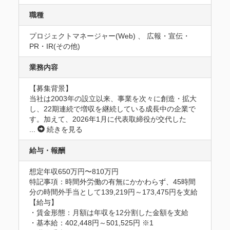
職種
プロジェクトマネージャー(Web) 、 広報・宣伝・
PR・IR(その他)
業務内容
【募集背景】

当社は2003年の設立以来、事業を次々に創造・拡大
し、22期連続で増収を継続している成長中の企業で
す。加えて、2026年1月に代表取締役が交代した
...
続きを見る
給与・報酬
想定年収650万円〜810万円
特記事項：時間外労働の有無にかかわらず、45時間
分の時間外手当として139,219円～173,475円を支給

【給与】

・賃金形態：月額は年収を12分割した金額を支給

・基本給：402,448円～501,525円 ※1
