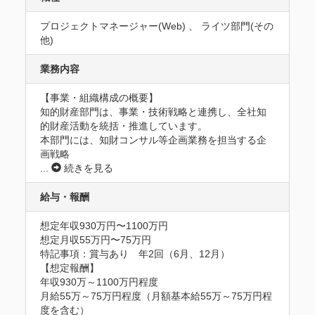
プロジェクトマネージャー(Web) 、 ライツ部門(その
他)
業務内容
【事業・組織構成の概要】

知的財産部門は、事業・技術戦略と連携し、全社知
的財産活動を統括・推進しています。

本部門には、知財コンサル等企画業務を担当する企
画戦略
...
続きを見る
給与・報酬
想定年収930万円〜1100万円
想定月収55万円〜75万円
特記事項：賞与あり　年2回（6月、12月）

【想定報酬】

年収930万～1100万円程度

月給55万～75万円程度（月額基本給55万～75万円程
度を含む）
