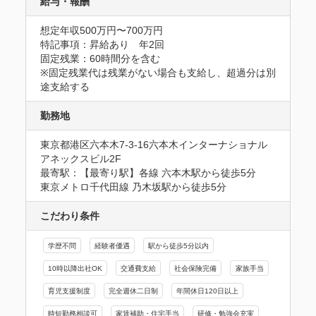
給与・報酬
想定年収500万円〜700万円
特記事項：昇給あり　年2回

固定残業：60時間分を含む

※固定残業代は残業がない場合も支給し、超過分は別
途支給する
勤務地
東京都港区六本木7-3-16六本木インターナショナル
アネックスビル2F
最寄駅：【最寄り駅】各線 六本木駅から徒歩5分

東京メトロ千代田線 乃木坂駅から徒歩5分
こだわり条件
学歴不問
経験者優遇
駅から徒歩5分以内
10時以降出社OK
交通費支給
社会保険完備
家族手当
育児支援制度
完全週休二日制
年間休日120日以上
時短勤務相談可
家賃補助・住宅手当
研修・勉強会充実