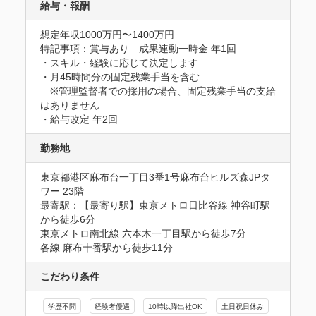
給与・報酬
想定年収1000万円〜1400万円
特記事項：賞与あり　成果連動一時金 年1回

・スキル・経験に応じて決定します

・月45時間分の固定残業手当を含む

　※管理監督者での採用の場合、固定残業手当の支給
はありません

・給与改定 年2回
勤務地
東京都港区麻布台一丁目3番1号麻布台ヒルズ森JPタ
ワー 23階
最寄駅：【最寄り駅】東京メトロ日比谷線 神谷町駅
から徒歩6分

東京メトロ南北線 六本木一丁目駅から徒歩7分

各線 麻布十番駅から徒歩11分
こだわり条件
学歴不問
経験者優遇
10時以降出社OK
土日祝日休み