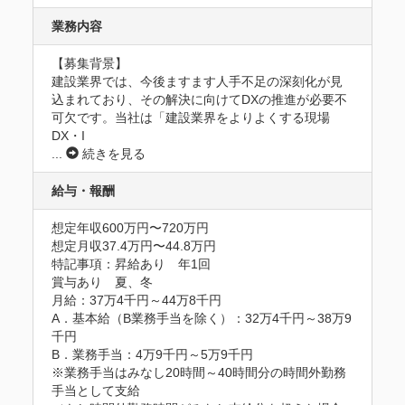
業務内容
【募集背景】

建設業界では、今後ますます人手不足の深刻化が見
込まれており、その解決に向けてDXの推進が必要不
可欠です。当社は「建設業界をよりよくする現場
DX・I
...
続きを見る
給与・報酬
想定年収600万円〜720万円
想定月収37.4万円〜44.8万円
特記事項：昇給あり　年1回

賞与あり　夏、冬

月給：37万4千円～44万8千円 　　

A．基本給（B業務手当を除く）：32万4千円～38万9
千円 　　 

B．業務手当：4万9千円～5万9千円 

※業務手当はみなし20時間～40時間分の時間外勤務
手当として支給 
