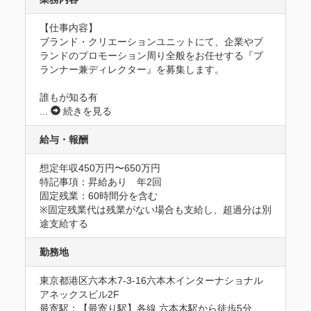
【仕事内容】

ブランド・クリエーションユニットにて、企業やブ
ランドのプロモーション周り全般をお任せする『プ
ランナー兼ディレクター』を募集します。

誰もが知る有
...
続きを見る
給与・報酬
想定年収450万円〜650万円
特記事項：昇給あり　年2回

固定残業：60時間分を含む

※固定残業代は残業がない場合も支給し、超過分は別
途支給する
勤務地
東京都港区六本木7-3-16六本木インターナショナル
アネックスビル2F
最寄駅：【最寄り駅】各線 六本木駅から徒歩5分
