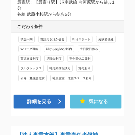
最寄駅：【最寄り駅】JR南武線 向河原駅から徒歩1
分

各線 武蔵小杉駅から徒歩5分
こだわり条件
学歴不問
英語力を活かせる
即日スタート
経験者優遇
Wワーク可能
駅から徒歩5分以内
土日祝日休み
育児支援制度
退職金制度
完全週休二日制
フルフレックス
時短勤務相談可
賞与あり
研修・勉強会充実
社員食堂・休憩スペースあり
詳細を見る
気になる
【法人事業本部】事業責任者候補