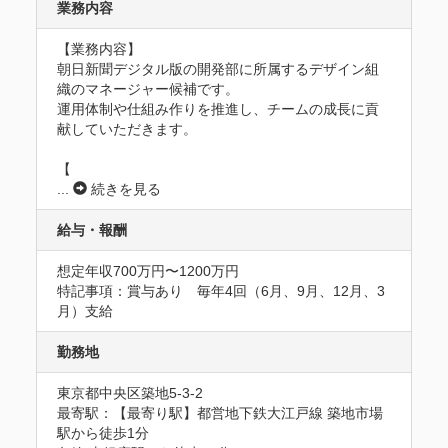
業務内容
【業務内容】

朝日新聞デジタル版の開発部に所属するデザイン組
織のマネージャー候補です。

運用体制や仕組み作りを推進し、チームの成長に貢
献していただきます。

【
...
続きを見る
給与・報酬
想定年収700万円〜1200万円
特記事項：賞与あり　毎年4回（6⽉、9⽉、12⽉、3
⽉）⽀給
勤務地
東京都中央区築地5-3-2
最寄駅：【最寄り駅】都営地下鉄大江戸線 築地市場
駅から徒歩1分
