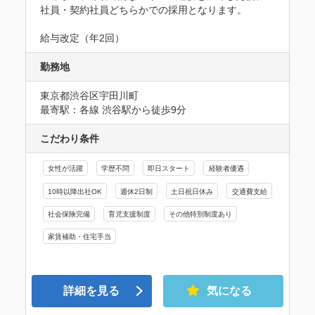
社員・契約社員どちらかでの採用となります。

給与改定（年2回）
勤務地
東京都渋谷区宇田川町
最寄駅：各線 渋谷駅から徒歩9分
こだわり条件
女性が活躍
学歴不問
即日スタート
経験者優遇
10時以降出社OK
週休2日制
土日祝日休み
交通費支給
社会保険完備
育児支援制度
その他特別制度あり
家賃補助・住宅手当
詳細を見る
気になる