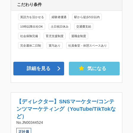
こだわり条件
英語力を活かせる
経験者優遇
駅から徒歩5分以内
10時以降出社OK
土日祝日休み
交通費支給
社会保険完備
育児支援制度
退職金制度
完全週休二日制
賞与あり
社員食堂・休憩スペースあり
詳細を見る
気になる
【ディレクター】SNSマーケター/コンテ
ンツマーケティング（YouTube/TikTokな
ど）
No.JN00344524
正社員