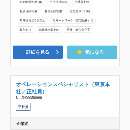
10時以降出社OK
土日祝日休み
交通費支給
社会保険完備
育児支援制度
完全週休二日制
年間休日120日以上
リモートワーク（在宅勤務）可
賞与あり
残業代全額支給
研修・勉強会充実
詳細を見る
気になる
オペレーションスペシャリスト（東京本
社／正社員）
No.JN00356999
正社員
企業名