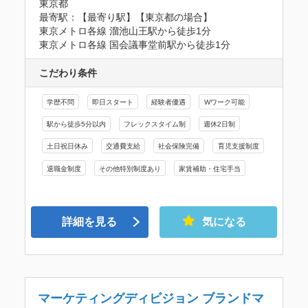
東京都
最寄駅：【最寄り駅】【東京都の場合】

東京メトロ各線 溜池山王駅から徒歩1分

東京メトロ各線 国会議事堂前駅から徒歩1分
こだわり条件
学歴不問
即日スタート
経験者優遇
Wワーク可能
駅から徒歩5分以内
フレックスタイム制
週休2日制
土日祝日休み
交通費支給
社会保険完備
育児支援制度
退職金制度
その他特別制度あり
家賃補助・住宅手当
詳細を見る
気になる
マーケティングディビジョン ブランドマ