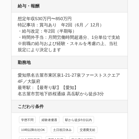
給与・報酬
想定年収530万円〜850万円
特記事項：賞与あり　年2回（6月 ／ 12月）

・給与改定：年2回（半期毎）

・時間外手当：月間労働時間超過分、1分単位で支給

※前職の給与および経験・スキルを考慮の上、当社
規定により決定します
勤務地
愛知県名古屋市東区泉1-21-27泉ファーストスクエア 
4F／大阪府
最寄駅：【最寄り駅】【愛知】

名古屋市営地下鉄桜通線 高岳駅から徒歩3分
こだわり条件
学歴不問
経験者優遇
駅から徒歩5分以内
10時以降出社OK
土日祝日休み
交通費支給