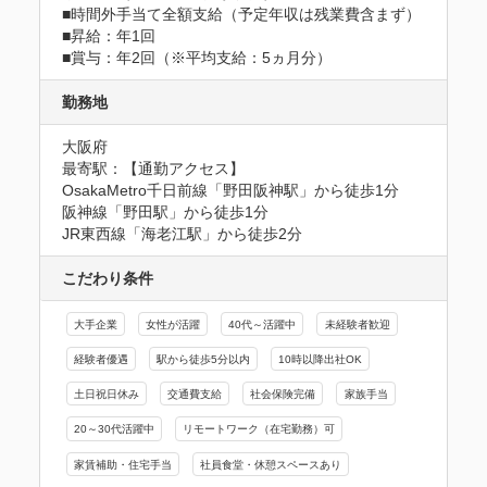
■時間外手当て全額支給（予定年収は残業費含まず）

■昇給：年1回

■賞与：年2回（※平均支給：5ヵ月分）
勤務地
大阪府
最寄駅：【通勤アクセス】

OsakaMetro千日前線「野田阪神駅」から徒歩1分　

阪神線「野田駅」から徒歩1分　

JR東西線「海老江駅」から徒歩2分
こだわり条件
大手企業
女性が活躍
40代～活躍中
未経験者歓迎
経験者優遇
駅から徒歩5分以内
10時以降出社OK
土日祝日休み
交通費支給
社会保険完備
家族手当
20～30代活躍中
リモートワーク（在宅勤務）可
家賃補助・住宅手当
社員食堂・休憩スペースあり