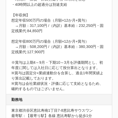
・40時間以上の超過分は別途支給

【年収例】

想定年収500万円の場合（月額×12か月+賞与）

　→月額：317,100円 /（内訳）基本給：232,250円・固
定残業代:84,850円

想定年収800万円の場合（月額×12か月+賞与）

　→月額：508,200円 /（内訳）基本給：380,300円・固
定残業代:127,900円

※賞与は上期4～9月・下期10～3月を評価期間とし、初
年度に関しては入社日に応じて按分算出となります。

※賞与は固定分+業績連動分を合算し、過去1年間実績よ
り算出記載しております。

※賞与は会社業績状況・評価に応じて支給となるため、
確約するものではございません。
勤務地
東京都渋谷区恵比寿南1丁目7-8恵比寿サウスワン
最寄駅：【最寄り駅】各線 恵比寿駅から徒歩1分