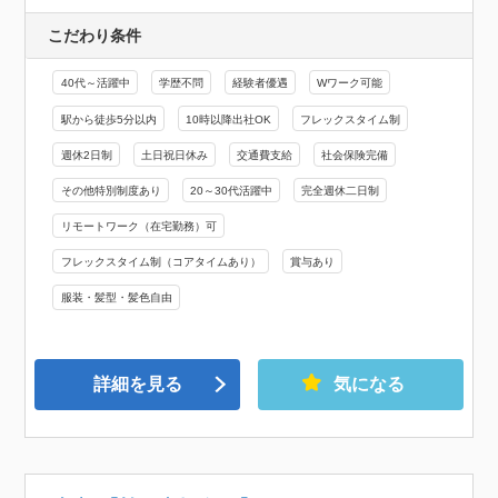
こだわり条件
40代～活躍中
学歴不問
経験者優遇
Wワーク可能
駅から徒歩5分以内
10時以降出社OK
フレックスタイム制
週休2日制
土日祝日休み
交通費支給
社会保険完備
その他特別制度あり
20～30代活躍中
完全週休二日制
リモートワーク（在宅勤務）可
フレックスタイム制（コアタイムあり）
賞与あり
服装・髪型・髪色自由
詳細を見る
気になる