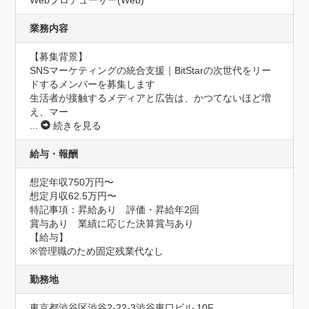
業務内容
【募集背景】

SNSマーケティングの統合支援｜BitStarの次世代をリー
ドするメンバーを募集します

生活者が接触するメディアと広告は、かつてないほど増
え、マー
...
続きを見る
給与・報酬
想定年収750万円〜
想定月収62.5万円〜
特記事項：昇給あり　評価・昇給年2回

賞与あり　業績に応じた決算賞与あり

【給与】

※管理職のため固定残業代なし
勤務地
東京都渋谷区渋谷2-22-3渋谷東口ビル 10F