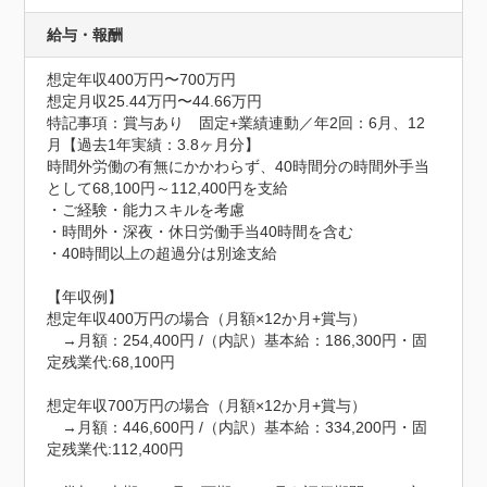
給与・報酬
想定年収400万円〜700万円
想定月収25.44万円〜44.66万円
特記事項：賞与あり　固定+業績連動／年2回：6月、12
月【過去1年実績：3.8ヶ月分】

時間外労働の有無にかかわらず、40時間分の時間外手当
として68,100円～112,400円を支給

・ご経験・能力スキルを考慮

・時間外・深夜・休日労働手当40時間を含む

・40時間以上の超過分は別途支給

【年収例】

想定年収400万円の場合（月額×12か月+賞与）

　→月額：254,400円 /（内訳）基本給：186,300円・固
定残業代:68,100円

想定年収700万円の場合（月額×12か月+賞与）

　→月額：446,600円 /（内訳）基本給：334,200円・固
定残業代:112,400円
