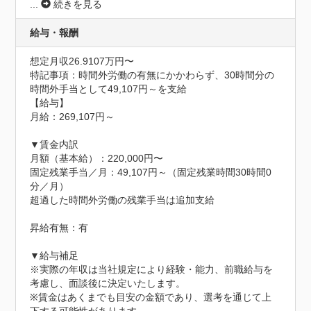
...
続きを見る
給与・報酬
想定月収26.9107万円〜
特記事項：時間外労働の有無にかかわらず、30時間分の
時間外手当として49,107円～を支給

【給与】

月給：269,107円～

▼賃金内訳

月額（基本給）：220,000円〜

固定残業手当／月：49,107円～（固定残業時間30時間0
分／月）

超過した時間外労働の残業手当は追加支給

昇給有無：有

▼給与補足

※実際の年収は当社規定により経験・能力、前職給与を
考慮し、面談後に決定いたします。

※賃金はあくまでも目安の金額であり、選考を通じて上
下する可能性があります。
