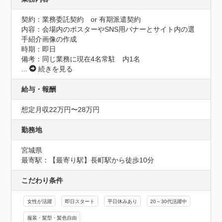
契約：業務委託契約　or 有期派遣契約

内容：会場内のポスターやSNS用バナーとサイト内の選
手紹介画像の作成

時期：即日　

備考：同じ業務に現在4名常駐　内1名
...
続きを見る
給与・報酬
想定月収22万円〜28万円
勤務地
宮城県
最寄駅：【最寄り駅】長町駅から徒歩10分
こだわり条件
女性が活躍
即日スタート
平日休みあり
20～30代活躍中
服装・髪型・髪色自由