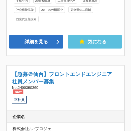
学歴不問
経験者優遇
土日祝日休み
交通費支給
社会保険完備
20～30代活躍中
完全週休二日制
残業代全額支給
詳細を見る
気になる
【急募＠仙台】フロントエンドエンジニア
社員メンバー募集
No.JN00390360
NEW
正社員
企業名
株式会社ル･プロジェ