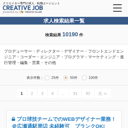
クリエイター専門の求人・転職エージェント
powered by
求人検索結果一覧
10190
検索結果
件
プロデューサー・ディレクター・デザイナー・フロントエンドエン
ジニア・コーダー・エンジニア・プログラマ・マーケティング・進
行管理・編集・営業・その他
表示件数：
25件
50件
100件
1
2
3
4
...
91
92
次 ≫
プロ球技チームでのWEBデザイナー業務！
＠広瀬通駅周辺 未経験可 ブランクOK!