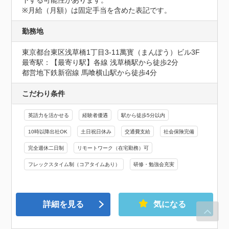
※月給（月額）は固定手当を含めた表記です。
勤務地
東京都台東区浅草橋1丁目3-11萬寳（まんぽう）ビル3F
最寄駅：【最寄り駅】各線 浅草橋駅から徒歩2分

都営地下鉄新宿線 馬喰横山駅から徒歩4分
こだわり条件
英語力を活かせる
経験者優遇
駅から徒歩5分以内
10時以降出社OK
土日祝日休み
交通費支給
社会保険完備
完全週休二日制
リモートワーク（在宅勤務）可
フレックスタイム制（コアタイムあり）
研修・勉強会充実
詳細を見る
気になる