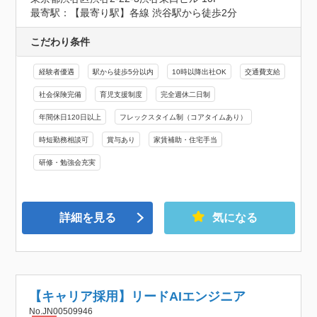
最寄駅：【最寄り駅】各線 渋谷駅から徒歩2分
こだわり条件
経験者優遇
駅から徒歩5分以内
10時以降出社OK
交通費支給
社会保険完備
育児支援制度
完全週休二日制
年間休日120日以上
フレックスタイム制（コアタイムあり）
時短勤務相談可
賞与あり
家賃補助・住宅手当
研修・勉強会充実
詳細を見る
気になる
【キャリア採用】リードAIエンジニア
No.JN00509946