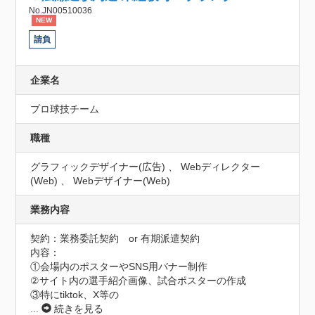
No.JN00510036
NEW
請負
企業名
プロ球技チーム
職種
グラフィックデザイナー(広告) 、 Webディレクター
(Web) 、 Webデザイナー(Web)
業務内容
契約：業務委託契約　or 有期派遣契約

内容：

①会場内のポスターやSNS用バナー制作

②サイト内の選手紹介画像、試合ポスターの作成

③特にtiktok、X等の
...
続きを見る