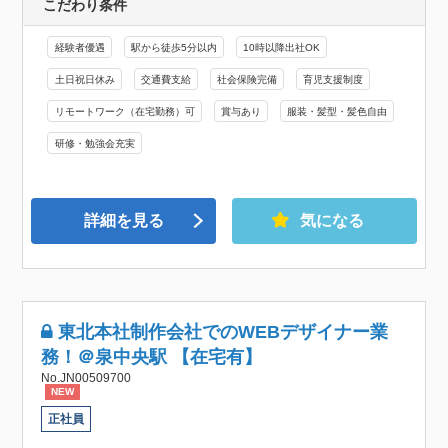
こだわり条件
経験者優遇
駅から徒歩5分以内
10時以降出社OK
土日祝日休み
交通費支給
社会保険完備
育児支援制度
リモートワーク（在宅勤務）可
賞与あり
服装・髪型・髪色自由
研修・勉強会充実
詳細を見る
気になる
東北本社制作会社でのWEBデザイナー業
務！＠泉中央駅 【在宅有】
No.JN00509700
NEW
正社員