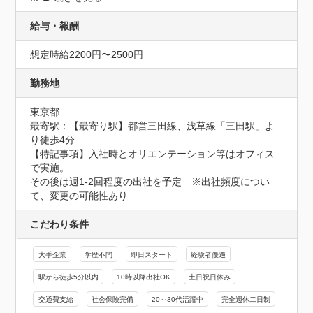
給与・報酬
想定時給2200円〜2500円
勤務地
東京都
最寄駅：【最寄り駅】都営三田線、浅草線「三田駅」よ
り徒歩4分

【特記事項】入社時とオリエンテーション等はオフィス
で実施。

その後は週1-2回程度の出社を予定　※出社頻度につい
て、変更の可能性あり
こだわり条件
大手企業
学歴不問
即日スタート
経験者優遇
駅から徒歩5分以内
10時以降出社OK
土日祝日休み
交通費支給
社会保険完備
20～30代活躍中
完全週休二日制