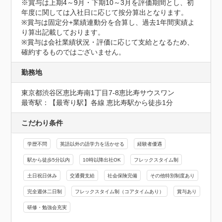
※賞与は上期4～9月・下期10～3月を評価期間とし、初
年度に関しては入社日に応じて按分算出となります。

※賞与は固定分+業績連動分を合算し、過去1年間実績よ
り算出記載しております。

※賞与は会社業績状況・評価に応じて支給となるため、
確約するものではございません。
勤務地
東京都渋谷区恵比寿南1丁目7-8恵比寿サウスワン
最寄駅：【最寄り駅】各線 恵比寿駅から徒歩1分
こだわり条件
学歴不問
英語以外の語学力を活かせる
経験者優遇
駅から徒歩5分以内
10時以降出社OK
フレックスタイム制
土日祝日休み
交通費支給
社会保険完備
その他特別制度あり
完全週休二日制
フレックスタイム制（コアタイムあり）
賞与あり
研修・勉強会充実