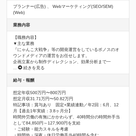
プランナー(広告) 、 Webマーケティング(SEO/SEM)
(Web)
業務内容
【職務内容】

▼主な業務

『にゃんこ大戦争』等の開発運営をしているポノスのオ
ウンドメディアの運営をお任せします。

企画立案から制作ディレクション、効果分析まで一
...
続きを見る
給与・報酬
想定年収500万円〜800万円
想定月収31.71万円〜50.82万円
特記事項：賞与あり　固定+業績連動／年2回：6月、12
月【過去1年実績：3.8ヶ月分】

時間外労働の有無にかかわらず、40時間分の時間外手当
として84,850円～127,900円を支給

・ご経験・能力スキルを考慮

・時間外・深夜・休日労働手当40時間を含む
