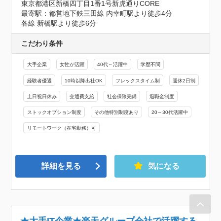
東京都港区新橋四丁目1番1号新虎通りCORE
最寄駅：都営地下鉄三田線 内幸町駅より徒歩4分

各線 新橋駅より徒歩6分
こだわり条件
大手企業
女性が活躍
40代～活躍中
学歴不問
経験者優遇
10時以降出社OK
フレックスタイム制
週休2日制
土日祝日休み
交通費支給
社会保険完備
退職金制度
ストックオプション制度
その他特別制度あり
20～30代活躍中
リモートワーク（在宅勤務）可
詳細を見る
気になる