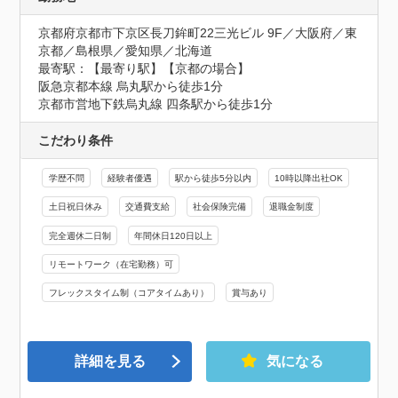
京都府京都市下京区長刀鉾町22三光ビル 9F／大阪府／東
京都／島根県／愛知県／北海道
最寄駅：【最寄り駅】【京都の場合】

阪急京都本線 烏丸駅から徒歩1分

京都市営地下鉄烏丸線 四条駅から徒歩1分
こだわり条件
学歴不問
経験者優遇
駅から徒歩5分以内
10時以降出社OK
土日祝日休み
交通費支給
社会保険完備
退職金制度
完全週休二日制
年間休日120日以上
リモートワーク（在宅勤務）可
フレックスタイム制（コアタイムあり）
賞与あり
詳細を見る
気になる