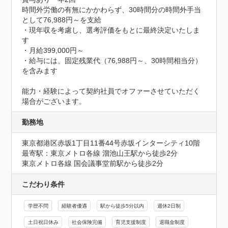
時間外労働の有無にかかわらず、30時間分の時間外手当
として76,988円～を支給

・現年収を考慮し、選考評価をもとに最終決定いたしま
す

・月給399,000円～

・給与には、固定残業代（76,988円～、30時間相当分）
を含みます

能力・経験によって契約社員でオファーさせていただく
場合がございます。
勤務地
東京都港区赤坂1丁目11番44号赤坂インターシティ10階
最寄駅：東京メトロ各線 溜池山王駅から徒歩2分

東京メトロ各線 国会議事堂前駅から徒歩2分
こだわり条件
学歴不問
経験者優遇
駅から徒歩5分以内
週休2日制
土日祝日休み
社会保険完備
育児支援制度
退職金制度