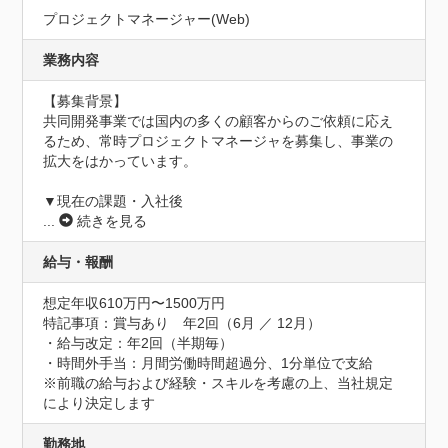
プロジェクトマネージャー(Web)
業務内容
【募集背景】

共同開発事業では国内の多くの顧客からのご依頼に応え
るため、常時プロジェクトマネージャを募集し、事業の
拡大をはかっています。

▼現在の課題・入社後
...
続きを見る
給与・報酬
想定年収610万円〜1500万円
特記事項：賞与あり　年2回（6月 ／ 12月）

・給与改定：年2回（半期毎）

・時間外手当：月間労働時間超過分、1分単位で支給

※前職の給与および経験・スキルを考慮の上、当社規定
により決定します
勤務地