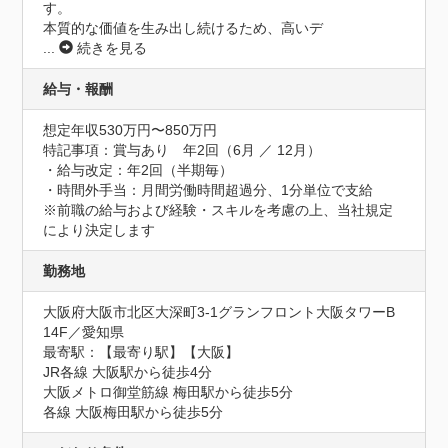
す。

本質的な価値を生み出し続けるため、高いデ
...
続きを見る
給与・報酬
想定年収530万円〜850万円
特記事項：賞与あり　年2回（6月 ／ 12月）

・給与改定：年2回（半期毎）

・時間外手当：月間労働時間超過分、1分単位で支給

※前職の給与および経験・スキルを考慮の上、当社規定
により決定します
勤務地
大阪府大阪市北区大深町3-1グランフロント大阪タワーB 
14F／愛知県
最寄駅：【最寄り駅】【大阪】

JR各線 大阪駅から徒歩4分

大阪メトロ御堂筋線 梅田駅から徒歩5分

各線 大阪梅田駅から徒歩5分