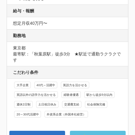
給与・報酬
想定月収40万円〜
勤務地
東京都
最寄駅：「秋葉原駅」徒歩3分　★駅近で通勤ラクラクで
す
こだわり条件
大手企業
40代～活躍中
英語力を活かせる
英語以外の語学力を活かせる
経験者優遇
駅から徒歩5分以内
週休2日制
土日祝日休み
交通費支給
社会保険完備
20～30代活躍中
外資系企業（外国本社経営）