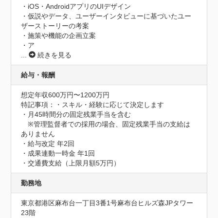
・iOS・AndroidアプリのUIデザイン

・仮説やデータ、ユーザーインタビューに基づいたユー
ザーストーリーの考案

・施策や機能の企画立案

・ア
...
続きを見る
給与・報酬
想定年収600万円〜1200万円
特記事項：・スキル・経験に応じて決定します

・月45時間分の固定残業手当を含む

　※管理監督者での採用の場合、固定残業手当の支給は
ありません

・給与改定 年2回

・成果連動一時金 年1回

・交通費支給（上限月額5万円）
勤務地
東京都港区麻布台一丁目3番1号麻布台ヒルズ森JPタワー 
23階