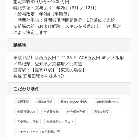
想定年収610万円〜1500万円
特記事項：賞与あり　年2回（6月 ／ 12月）

・給与改定：年2回（半期毎）

・時間外手当：月間労働時間超過分、1分単位で支給

※前職の給与および経験・スキルを考慮の上、当社規定
により決定します
勤務地
東京都品川区西五反田2-27-3A-PLACE五反田 4F／大阪府
／島根県／愛知県／京都府／北海道
最寄駅：【最寄り駅】【東京の場合】

各線 五反田駅から徒歩4分
こだわり条件
学歴不問
経験者優遇
駅から徒歩5分以内
10時以降出社OK
土日祝日休み
交通費支給
社会保険完備
退職金制度
完全週休二日制
年間休日120日以上
リモートワーク（在宅勤務）可