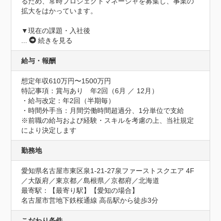
るため、常時プロジェクトマネージャを募集し、事業の
拡大をはかっています。

▼現在の課題・入社後
...
続きを見る
給与・報酬
想定年収610万円〜1500万円
特記事項：賞与あり　年2回（6月 ／ 12月）

・給与改定：年2回（半期毎）

・時間外手当：月間労働時間超過分、1分単位で支給

※前職の給与および経験・スキルを考慮の上、当社規定
により決定します
勤務地
愛知県名古屋市東区泉1-21-27泉ファーストスクエア 4F
／大阪府／東京都／島根県／京都府／北海道
最寄駅：【最寄り駅】【愛知の場合】

名古屋市営地下鉄桜通線 高岳駅から徒歩3分
こだわり条件