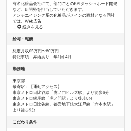
有名化粧品会社にて、部門ごとのKPIダッシュボード開発
など、BI開発を担当していただきます。

アンチエイジング系の化粧品がメインの商材となる同社
では、Web広告
...
続きを見る
給与・報酬
想定月収65万円〜80万円
特記事項：昇給あり　年1回 4月
勤務地
東京都
最寄駅：【通勤アクセス】

東京メトロ日比谷線「虎ノ門ヒルズ駅」より徒歩6分　

東京メトロ銀座線「虎ノ門駅」より徒歩8分　

東京メトロ日比谷線、都営地下鉄大江戸線「六本木駅」
より徒歩9分
こだわり条件