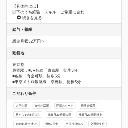
【具体的には】

以下のうち経験・スキル・ご希望に合わ
...
続きを見る
給与・報酬
想定月収32万円〜
勤務地
東京都
最寄駅：■JR各線「東京駅」徒歩3分　

■各線「有楽町駅」徒歩5分　

■東京メトロ銀座線「京橋駅」徒歩5分
こだわり条件
大手企業
女性が活躍
即日スタート
経験者優遇
駅から徒歩5分以内
残業月20時間未満
残業月20時間以上
10時以降出社OK
週休2日制
土日祝日休み
交通費支給