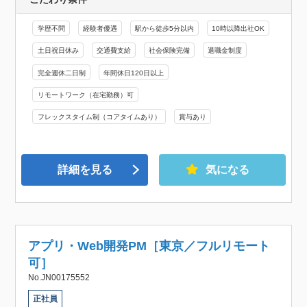
学歴不問
経験者優遇
駅から徒歩5分以内
10時以降出社OK
土日祝日休み
交通費支給
社会保険完備
退職金制度
完全週休二日制
年間休日120日以上
リモートワーク（在宅勤務）可
フレックスタイム制（コアタイムあり）
賞与あり
詳細を見る
気になる
アプリ・Web開発PM［東京／フルリモート
可］
No.JN00175552
正社員