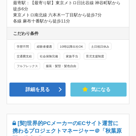
最寄駅：【最寄り駅】東京メトロ日比谷線 神谷町駅から
徒歩6分

東京メトロ南北線 六本木一丁目駅から徒歩7分

各線 麻布十番駅から徒歩11分
こだわり条件
学歴不問
経験者優遇
10時以降出社OK
土日祝日休み
交通費支給
社会保険完備
家族手当
育児支援制度
フルフレックス
服装・髪型・髪色自由
詳細を見る
気になる
[契]世界的PCメーカーのECサイト運営に
携わるプロジェクトマネージャー＠「秋葉原