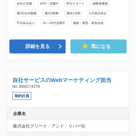
女性が活躍
40代～活躍中
即日スタート
経験者優遇
週3日以内勤務
週4日勤務
週休2日制
土日祝日休み
平日休みあり
20～30代活躍中
服装・髪型・髪色自由
詳細を見る
気になる
自社サービスのWebマーケティング担当
No.JN00174379
契約社員
企業名
株式会社クリーク・アンド・リバー社