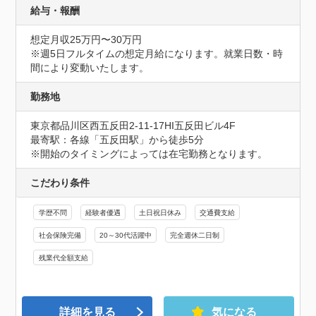
給与・報酬
想定月収25万円〜30万円
※週5日フルタイムの想定月給になります。就業日数・時
間により変動いたします。
勤務地
東京都品川区西五反田2-11-17HI五反田ビル4F
最寄駅：各線「五反田駅」から徒歩5分

※開始のタイミングによっては在宅勤務となります。
こだわり条件
学歴不問
経験者優遇
土日祝日休み
交通費支給
社会保険完備
20～30代活躍中
完全週休二日制
残業代全額支給
詳細を見る
気になる