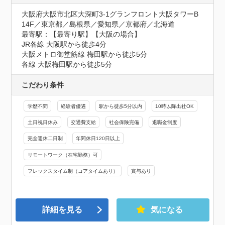
大阪府大阪市北区大深町3-1グランフロント大阪タワーB 
14F／東京都／島根県／愛知県／京都府／北海道
最寄駅：【最寄り駅】【大阪の場合】

JR各線 大阪駅から徒歩4分

大阪メトロ御堂筋線 梅田駅から徒歩5分

各線 大阪梅田駅から徒歩5分
こだわり条件
学歴不問
経験者優遇
駅から徒歩5分以内
10時以降出社OK
土日祝日休み
交通費支給
社会保険完備
退職金制度
完全週休二日制
年間休日120日以上
リモートワーク（在宅勤務）可
フレックスタイム制（コアタイムあり）
賞与あり
詳細を見る
気になる