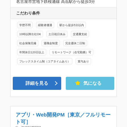
名古屋市営地下鉄桜通線 高岳駅から徒歩3分
こだわり条件
学歴不問
経験者優遇
駅から徒歩5分以内
10時以降出社OK
土日祝日休み
交通費支給
社会保険完備
退職金制度
完全週休二日制
年間休日120日以上
リモートワーク（在宅勤務）可
フレックスタイム制（コアタイムあり）
賞与あり
詳細を見る
気になる
アプリ・Web開発PM［東京／フルリモー
ト可］