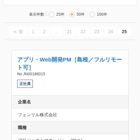
表示件数：
25件
50件
100件
≪ 前
1
2
...
21
22
23
24
25
アプリ・Web開発PM［島根／フルリモー
ト可］
No.JN00186015
正社員
企業名
フェンリル株式会社
職種