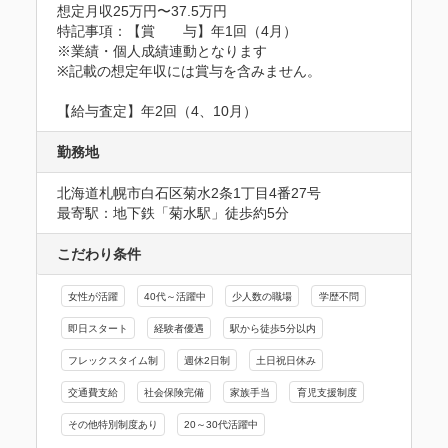
想定月収25万円〜37.5万円
特記事項：【賞　　与】年1回（4月）

※業績・個人成績連動となります

※記載の想定年収には賞与を含みません。

【給与査定】年2回（4、10月）
勤務地
北海道札幌市白石区菊水2条1丁目4番27号
最寄駅：地下鉄「菊水駅」徒歩約5分
こだわり条件
女性が活躍
40代～活躍中
少人数の職場
学歴不問
即日スタート
経験者優遇
駅から徒歩5分以内
フレックスタイム制
週休2日制
土日祝日休み
交通費支給
社会保険完備
家族手当
育児支援制度
その他特別制度あり
20～30代活躍中