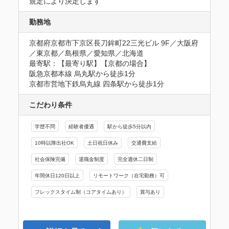
規定により決定します
勤務地
京都府京都市下京区長刀鉾町22三光ビル 9F／大阪府
／東京都／島根県／愛知県／北海道
最寄駅：【最寄り駅】【京都の場合】

阪急京都本線 烏丸駅から徒歩1分

京都市営地下鉄烏丸線 四条駅から徒歩1分
こだわり条件
学歴不問
経験者優遇
駅から徒歩5分以内
10時以降出社OK
土日祝日休み
交通費支給
社会保険完備
退職金制度
完全週休二日制
年間休日120日以上
リモートワーク（在宅勤務）可
フレックスタイム制（コアタイムあり）
賞与あり