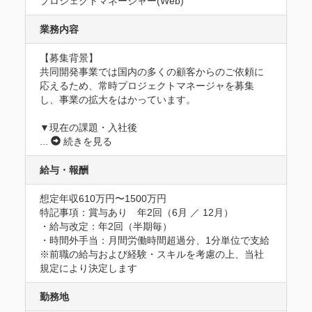
プロジェクトマネージャー(Web)
業務内容
【募集背景】

共同開発事業では国内の多くの顧客からのご依頼に
応えるため、常時プロジェクトマネージャを募集
し、事業の拡大をはかっています。

▼現在の課題・入社後
...
続きを見る
給与・報酬
想定年収610万円〜1500万円
特記事項：賞与あり　年2回（6月 ／ 12月）

・給与改定：年2回（半期毎）

・時間外手当：月間労働時間超過分、1分単位で支給

※前職の給与および経験・スキルを考慮の上、当社
規定により決定します
勤務地