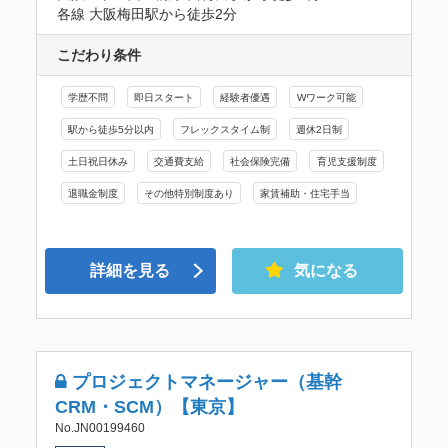
各線 大阪梅田駅から徒歩2分
こだわり条件
学歴不問
即日スタート
経験者優遇
Wワーク可能
駅から徒歩5分以内
フレックスタイム制
週休2日制
土日祝日休み
交通費支給
社会保険完備
育児支援制度
退職金制度
その他特別制度あり
家賃補助・住宅手当
詳細を見る
気になる
プロジェクトマネージャー（基幹
CRM・SCM）【東京】
No.JN00199460