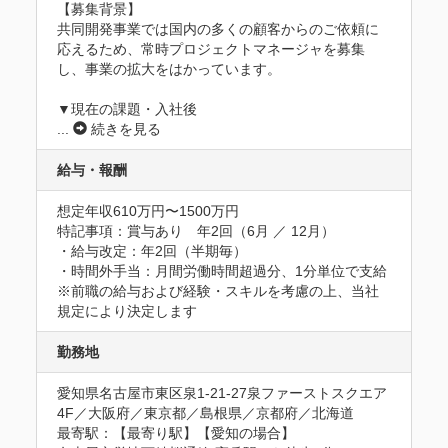
【募集背景】

共同開発事業では国内の多くの顧客からのご依頼に
応えるため、常時プロジェクトマネージャを募集
し、事業の拡大をはかっています。

▼現在の課題・入社後
...
続きを見る
給与・報酬
想定年収610万円〜1500万円
特記事項：賞与あり　年2回（6月 ／ 12月）

・給与改定：年2回（半期毎）

・時間外手当：月間労働時間超過分、1分単位で支給

※前職の給与および経験・スキルを考慮の上、当社
規定により決定します
勤務地
愛知県名古屋市東区泉1-21-27泉ファーストスクエア 
4F／大阪府／東京都／島根県／京都府／北海道
最寄駅：【最寄り駅】【愛知の場合】
