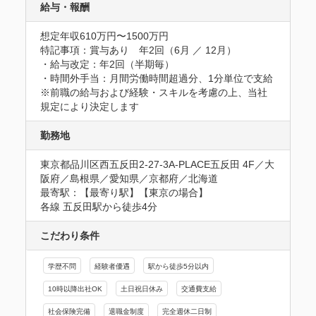
給与・報酬
想定年収610万円〜1500万円
特記事項：賞与あり　年2回（6月 ／ 12月）

・給与改定：年2回（半期毎）

・時間外手当：月間労働時間超過分、1分単位で支給

※前職の給与および経験・スキルを考慮の上、当社
規定により決定します
勤務地
東京都品川区西五反田2-27-3A-PLACE五反田 4F／大
阪府／島根県／愛知県／京都府／北海道
最寄駅：【最寄り駅】【東京の場合】

各線 五反田駅から徒歩4分
こだわり条件
学歴不問
経験者優遇
駅から徒歩5分以内
10時以降出社OK
土日祝日休み
交通費支給
社会保険完備
退職金制度
完全週休二日制