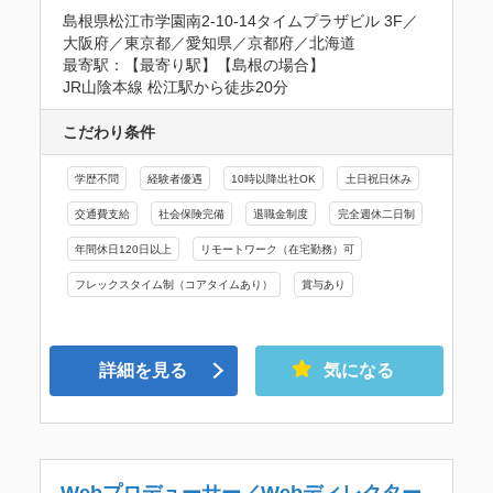
島根県松江市学園南2-10-14タイムプラザビル 3F／
大阪府／東京都／愛知県／京都府／北海道
最寄駅：【最寄り駅】【島根の場合】

JR山陰本線 松江駅から徒歩20分
こだわり条件
学歴不問
経験者優遇
10時以降出社OK
土日祝日休み
交通費支給
社会保険完備
退職金制度
完全週休二日制
年間休日120日以上
リモートワーク（在宅勤務）可
フレックスタイム制（コアタイムあり）
賞与あり
詳細を見る
気になる
Webプロデューサー／Webディレクター