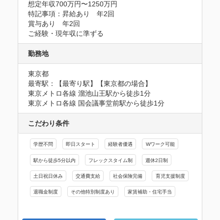
想定年収700万円〜1250万円
特記事項：昇給あり　年2回

賞与あり　年2回

ご経験・現年収に準ずる
勤務地
東京都
最寄駅：【最寄り駅】【東京都の場合】

東京メトロ各線 溜池山王駅から徒歩1分

東京メトロ各線 国会議事堂前駅から徒歩1分
こだわり条件
学歴不問
即日スタート
経験者優遇
Wワーク可能
駅から徒歩5分以内
フレックスタイム制
週休2日制
土日祝日休み
交通費支給
社会保険完備
育児支援制度
退職金制度
その他特別制度あり
家賃補助・住宅手当