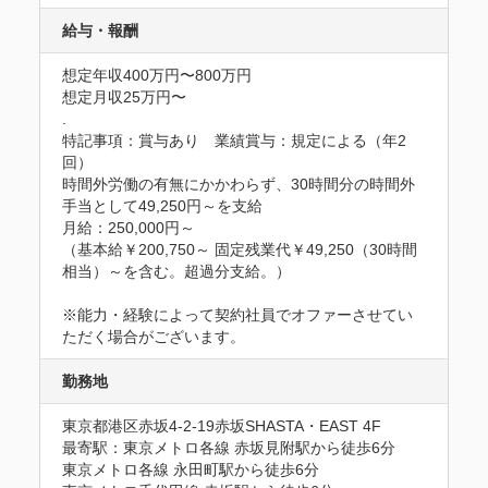
給与・報酬
想定年収400万円〜800万円
想定月収25万円〜
.
特記事項：賞与あり　業績賞与：規定による（年2
回）

時間外労働の有無にかかわらず、30時間分の時間外
手当として49,250円～を支給

月給：250,000円～

（基本給￥200,750～ 固定残業代￥49,250（30時間
相当）～を含む。超過分支給。） 

※能力・経験によって契約社員でオファーさせてい
ただく場合がございます。
勤務地
東京都港区赤坂4-2-19赤坂SHASTA・EAST 4F
最寄駅：東京メトロ各線 赤坂見附駅から徒歩6分

東京メトロ各線 永田町駅から徒歩6分
