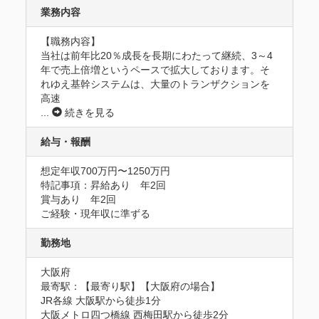
業務内容
【職務内容】

当社は前年比20％成長を長期にわたって継続、3～4
年で売上倍増というペースで拡大しております。そ
れゆえ基幹システムは、大量のトランザクションを
高速
...
続きを見る
給与・報酬
想定年収700万円〜1250万円
特記事項：昇給あり　年2回

賞与あり　年2回

ご経験・現年収に準ずる
勤務地
大阪府
最寄駅：【最寄り駅】【大阪府の場合】

JR各線 大阪駅から徒歩1分

大阪メトロ四つ橋線 西梅田駅から徒歩2分
