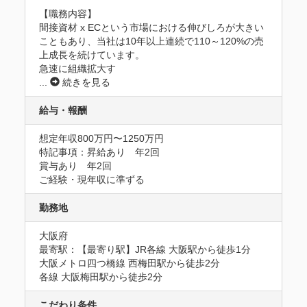
【職務内容】

間接資材 x ECという市場における伸びしろが大きい
こともあり、当社は10年以上連続で110～120%の売
上成長を続けています。

急速に組織拡大す
...
続きを見る
給与・報酬
想定年収800万円〜1250万円
特記事項：昇給あり　年2回

賞与あり　年2回

ご経験・現年収に準ずる
勤務地
大阪府
最寄駅：【最寄り駅】JR各線 大阪駅から徒歩1分

大阪メトロ四つ橋線 西梅田駅から徒歩2分

各線 大阪梅田駅から徒歩2分
こだわり条件