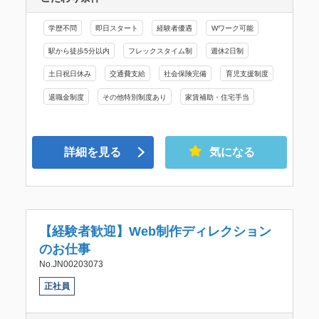
学歴不問
即日スタート
経験者優遇
Wワーク可能
駅から徒歩5分以内
フレックスタイム制
週休2日制
土日祝日休み
交通費支給
社会保険完備
育児支援制度
退職金制度
その他特別制度あり
家賃補助・住宅手当
詳細を見る
気になる
【経験者歓迎】Web制作ディレクション
のお仕事
No.JN00203073
正社員