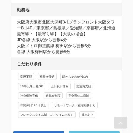
勤務地
大阪府大阪市北区大深町3-1グランフロント大阪タワ
ーB 14F／東京都／島根県／愛知県／京都府／北海道
最寄駅：【最寄り駅】【大阪の場合】

JR各線 大阪駅から徒歩4分

大阪メトロ御堂筋線 梅田駅から徒歩5分

各線 大阪梅田駅から徒歩5分
こだわり条件
学歴不問
経験者優遇
駅から徒歩5分以内
10時以降出社OK
土日祝日休み
交通費支給
社会保険完備
退職金制度
完全週休二日制
年間休日120日以上
リモートワーク（在宅勤務）可
フレックスタイム制（コアタイムあり）
賞与あり