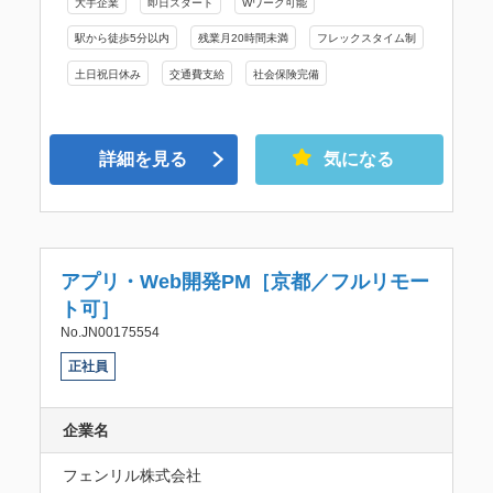
大手企業
即日スタート
Wワーク可能
駅から徒歩5分以内
残業月20時間未満
フレックスタイム制
土日祝日休み
交通費支給
社会保険完備
詳細を見る
気になる
アプリ・Web開発PM［京都／フルリモー
ト可］
No.JN00175554
正社員
企業名
フェンリル株式会社