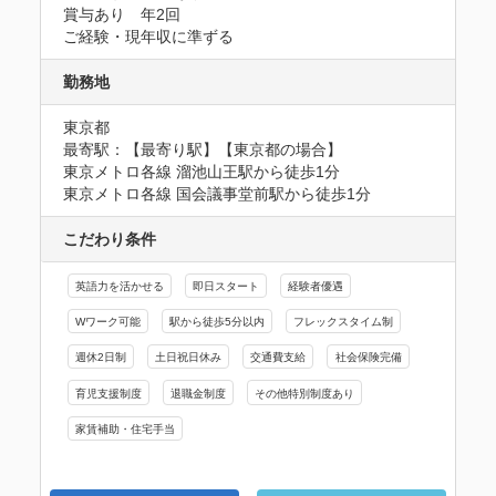
賞与あり　年2回

ご経験・現年収に準ずる
勤務地
東京都
最寄駅：【最寄り駅】【東京都の場合】

東京メトロ各線 溜池山王駅から徒歩1分

東京メトロ各線 国会議事堂前駅から徒歩1分
こだわり条件
英語力を活かせる
即日スタート
経験者優遇
Wワーク可能
駅から徒歩5分以内
フレックスタイム制
週休2日制
土日祝日休み
交通費支給
社会保険完備
育児支援制度
退職金制度
その他特別制度あり
家賃補助・住宅手当