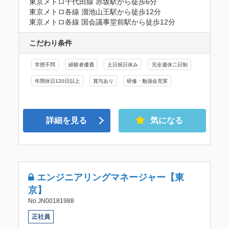
東京メトロ千代田線 赤坂駅から徒歩6分

東京メトロ各線 溜池山王駅から徒歩12分

東京メトロ各線 国会議事堂前駅から徒歩12分
こだわり条件
学歴不問
経験者優遇
土日祝日休み
完全週休二日制
年間休日120日以上
賞与あり
研修・勉強会充実
詳細を見る
気になる
エンジニアリングマネージャー【東
京】
No.JN00181988
正社員