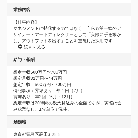
業務内容
【仕事内容】

マネジメントに特化するのではなく、自らも第一線のデ
ザイナー・アートディレクターとして「実際に手を動か
し、アウトプットを出す」ことを重視した採用です
...
続きを見る
給与・報酬
想定年収500万円〜700万円
想定月収32万円〜44万円
想定年収　500万円～700万円
特記事項：昇給あり　年１回（7月）

賞与あり　年2回（6月・12月）

想定年収は20時間の残業見込みの金額ですが、実際は含
み残業なし。1分単位で発生。
勤務地
東京都豊島区高田3-28-8