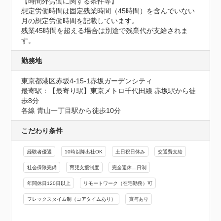
【時間外労働に関する条件等】

想定労働時間は固定残業時間（45時間）を含んでいない
月の想定労働時間を記載しています。

残業45時間を超える場合は別途で残業代が支給されま
す。
勤務地
東京都港区赤坂4-15-1赤坂ガーデンシティ
最寄駅：【最寄り駅】東京メトロ千代田線 赤坂駅から徒
歩8分

各線 青山一丁目駅から徒歩10分
こだわり条件
経験者優遇
10時以降出社OK
土日祝日休み
交通費支給
社会保険完備
育児支援制度
完全週休二日制
年間休日120日以上
リモートワーク（在宅勤務）可
フレックスタイム制（コアタイムあり）
賞与あり