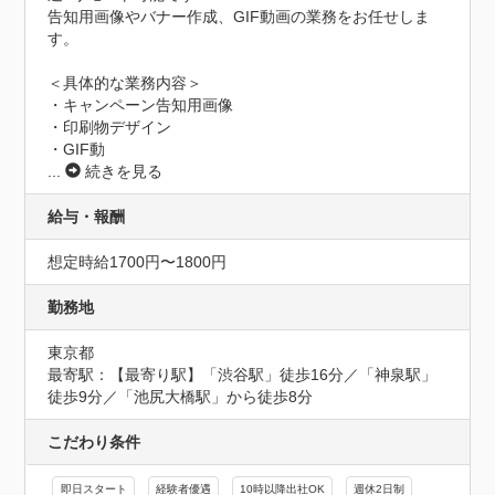
告知用画像やバナー作成、GIF動画の業務をお任せしま
す。

＜具体的な業務内容＞

・キャンペーン告知用画像

・印刷物デザイン

・GIF動
...
続きを見る
給与・報酬
想定時給1700円〜1800円
勤務地
東京都
最寄駅：【最寄り駅】「渋谷駅」徒歩16分／「神泉駅」
徒歩9分／「池尻大橋駅」から徒歩8分
こだわり条件
即日スタート
経験者優遇
10時以降出社OK
週休2日制