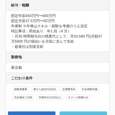
給与・報酬
想定年収450万円〜600万円
想定月収37.5万円〜50万円
年俸制 ※年俸はスキル・経験を考慮のうえ決定
特記事項：昇給あり　年1 回（4 月）

・⽉30 時間相当分の残業代として、⽉53,580 円(月額37 
万5000 円の場合)~を月収に含んで⽀給

・超過分は別途⽀給
勤務地
東京都
こだわり条件
経験者優遇
駅から徒歩5分以内
交通費支給
社会保険完備
完全週休二日制
年間休日120日以上
オフィス勤務のみ