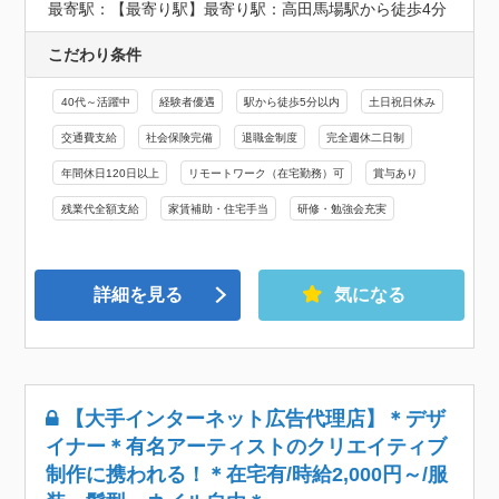
最寄駅：【最寄り駅】最寄り駅：高田馬場駅から徒歩4分
こだわり条件
40代～活躍中
経験者優遇
駅から徒歩5分以内
土日祝日休み
交通費支給
社会保険完備
退職金制度
完全週休二日制
年間休日120日以上
リモートワーク（在宅勤務）可
賞与あり
残業代全額支給
家賃補助・住宅手当
研修・勉強会充実
詳細を見る
気になる
【大手インターネット広告代理店】＊デザ
イナー＊有名アーティストのクリエイティブ
制作に携われる！＊在宅有/時給2,000円～/服