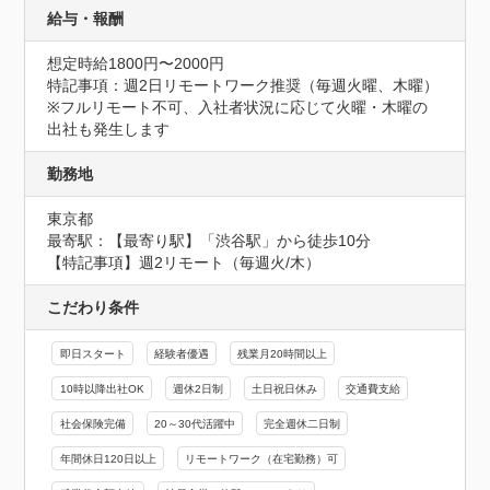
給与・報酬
想定時給1800円〜2000円
特記事項：週2日リモートワーク推奨（毎週火曜、木曜）

※フルリモート不可、入社者状況に応じて火曜・木曜の
出社も発生します
勤務地
東京都
最寄駅：【最寄り駅】「渋谷駅」から徒歩10分

【特記事項】週2リモート（毎週火/木）
こだわり条件
即日スタート
経験者優遇
残業月20時間以上
10時以降出社OK
週休2日制
土日祝日休み
交通費支給
社会保険完備
20～30代活躍中
完全週休二日制
年間休日120日以上
リモートワーク（在宅勤務）可