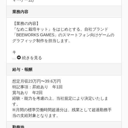
業務内容
【業務の内容】

『なめこ栽培キット』をはじめとする、自社ブランド
「BEEWORKS GAMES」のスマートフォン向けゲームの
グラフィック制作を担当します。

キ
...
続きを見る
給与・報酬
想定月収23万円〜39.6万円
特記事項：昇給あり　年1回

賞与あり　年2回

経験・能力を考慮の上、当社規定により決定いたしま
す。

※月間の標準労働時間超過分は、残業として超過勤務手
当の支給対象となります。
勤務地