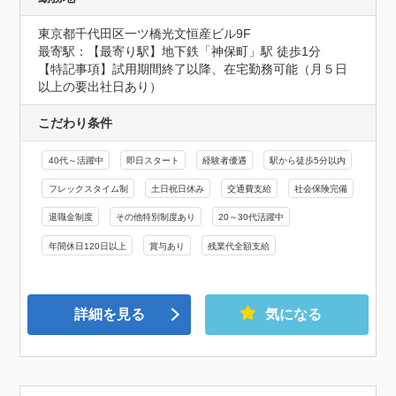
東京都千代田区一ツ橋光文恒産ビル9F
最寄駅：【最寄り駅】地下鉄「神保町」駅 徒歩1分

【特記事項】試用期間終了以降、在宅勤務可能（月５日
以上の要出社日あり）
こだわり条件
40代～活躍中
即日スタート
経験者優遇
駅から徒歩5分以内
フレックスタイム制
土日祝日休み
交通費支給
社会保険完備
退職金制度
その他特別制度あり
20～30代活躍中
年間休日120日以上
賞与あり
残業代全額支給
詳細を見る
気になる