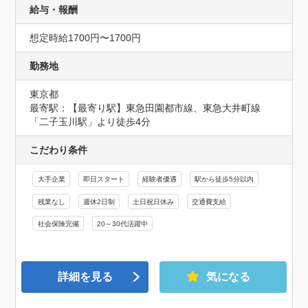
給与・報酬
想定時給1700円〜1700円
勤務地
東京都
最寄駅：【最寄り駅】東急⽥園都市線、東急⼤井町線
「⼆⼦⽟川駅」より徒歩4分
こだわり条件
大手企業
即日スタート
経験者優遇
駅から徒歩5分以内
残業なし
週休2日制
土日祝日休み
交通費支給
社会保険完備
20～30代活躍中
詳細を見る
気になる