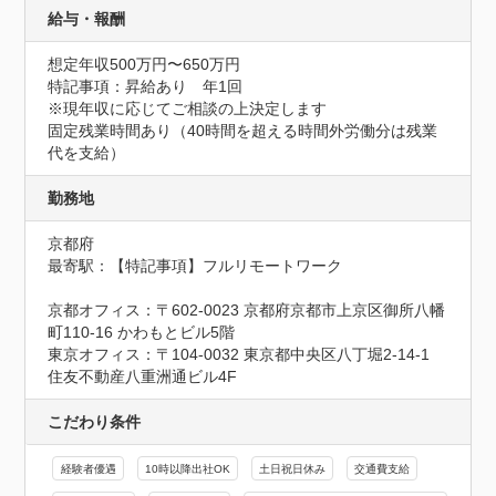
給与・報酬
想定年収500万円〜650万円
特記事項：昇給あり　年1回

※現年収に応じてご相談の上決定します

固定残業時間あり（40時間を超える時間外労働分は残業
代を支給）
勤務地
京都府
最寄駅：【特記事項】フルリモートワーク

京都オフィス：〒602-0023 京都府京都市上京区御所八幡
町110-16 かわもとビル5階

東京オフィス：〒104-0032 東京都中央区八丁堀2-14-1 
住友不動産八重洲通ビル4F
こだわり条件
経験者優遇
10時以降出社OK
土日祝日休み
交通費支給