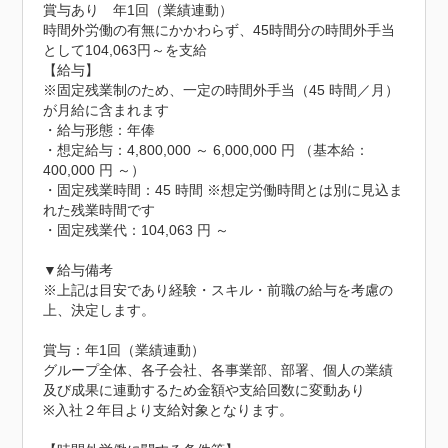
賞与あり　年1回（業績連動）

時間外労働の有無にかかわらず、45時間分の時間外手当
として104,063円～を支給

【給与】

※固定残業制のため、一定の時間外手当（45 時間／月）
が月給に含まれます

・給与形態：年俸

・想定給与：4,800,000 ～ 6,000,000 円 （基本給： 
400,000 円 ～）

・固定残業時間：45 時間 ※想定労働時間とは別に見込ま
れた残業時間です

・固定残業代：104,063 円 ～

▼給与備考

※上記は目安であり経験・スキル・前職の給与を考慮の
上、決定します。

賞与：年1回（業績連動）

グループ全体、各子会社、各事業部、部署、個人の業績
及び成果に連動するため金額や支給回数に変動あり

※入社２年目より支給対象となります。
