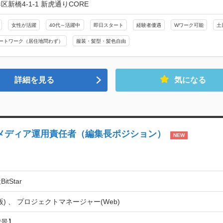
区新橋4-1-1 新虎通りCORE
女性が活躍
40代～活躍中
即日スタート
経験者優遇
Wワーク可能
土
ートワーク（居住地問わず）
服装・髪型・髪色自由
詳細を見る
気になる
i-na｜メディア運用責任者（編集長ポジション）
NEW
tStar
版) 、 プロジェクトマネージャー(Web)
景】
