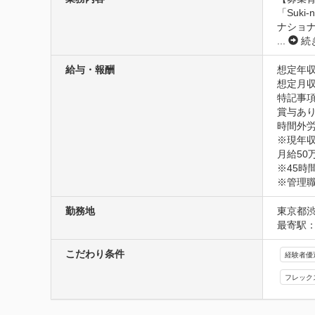
「Suk
ナショ
...
続
給与・報酬
想定年収
想定月収
特記事項
賞与あり
時間外労
※現年収
月給50
※45時
※管理
勤務地
東京都渋
最寄駅：
こだわり条件
経験者優
フレック