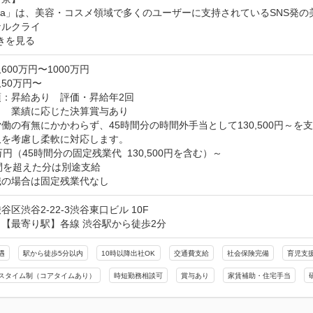
i-na」は、美容・コスメ領域で多くのユーザーに支持されているSNS
ナルクライ
きを見る
600万円〜1000万円
50万円〜
：昇給あり　評価・昇給年2回

　業績に応じた決算賞与あり

働の有無にかかわらず、45時間分の時間外手当として130,500円～を支
を考慮し柔軟に対応します。

万円（45時間分の固定残業代  130,500円を含む）～

間を超えた分は別途支給

職の場合は固定残業代なし
谷区渋谷2-22-3渋谷東口ビル 10F
【最寄り駅】各線 渋谷駅から徒歩2分
遇
駅から徒歩5分以内
10時以降出社OK
交通費支給
社会保険完備
育児支
スタイム制（コアタイムあり）
時短勤務相談可
賞与あり
家賃補助・住宅手当