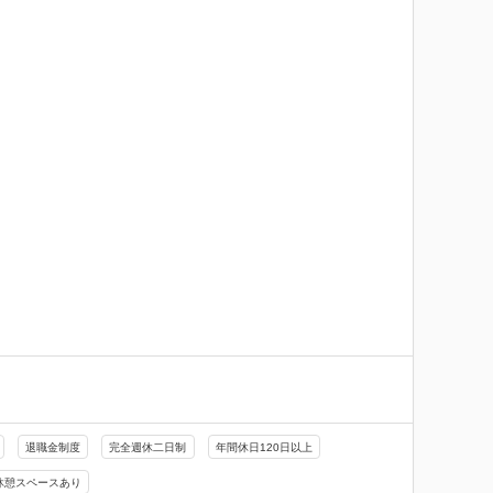
退職金制度
完全週休二日制
年間休日120日以上
休憩スペースあり