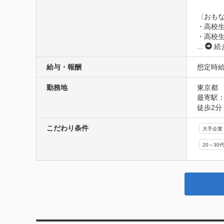
〈おもな
・高校生
・高校生
...
続
給与・報酬
想定時給1
勤務地
東京都
最寄駅：
徒歩2分
こだわり条件
大手企業
20～30