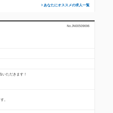
あなたにオススメの求人
一覧
No.JN00509696
当いただきます！

す。
