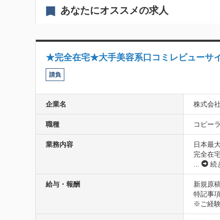
あなたにオススメの求人
★完全在宅★大手美容系口コミレビューサイ
請負
企業名
株式会
職種
コピーラ
業務内容
日本最大
完全在
...
続
給与・報酬
新規原稿
特記事
※ご経