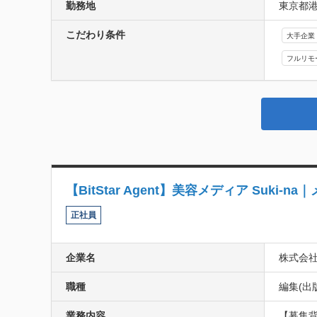
勤務地
東京都港
こだわり条件
大手企業
フルリモ
【BitStar Agent】美容メディア Suk
正社員
企業名
株式会社Bi
職種
編集(出
業務内容
【募集背