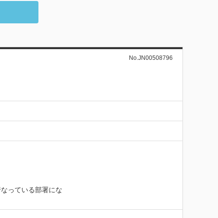
No.JN00508796
行なっている部署にな