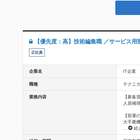
【優先度：高】技術編集職 ／サービス用
正社員
企業名
IT企業
職種
テクニカ
業務内容
【募集背
人員補填
【部署の
大手農
...
続