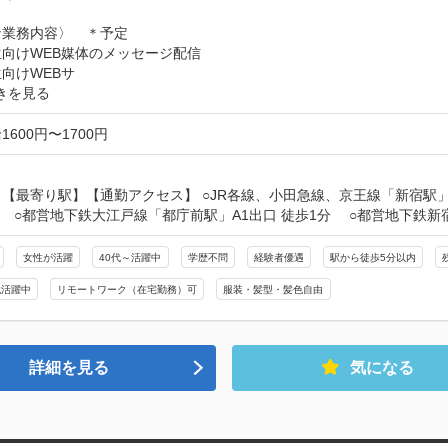
業務内容〉　＊予定

向けWEB媒体のメッセージ配信

向けWEBサ
きを見る
600円〜1700円
【最寄り駅】【通勤アクセス】 ○JR各線、小田急線、京王線「新宿駅」
　 ○都営地下鉄大江戸線「都庁前駅」A1出口 徒歩1分　 ○都営地下鉄新
女性が活躍
40代～活躍中
学歴不問
経験者優遇
駅から徒歩5分以内
代活躍中
リモートワーク（在宅勤務）可
服装・髪型・髪色自由
詳細を見る
気になる