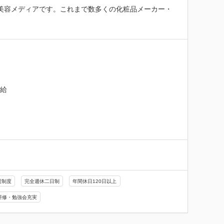
発の美容メディアです。これまで数多くの化粧品メーカー・
給

援制度
完全週休二日制
年間休日120日以上
研修・勉強会充実