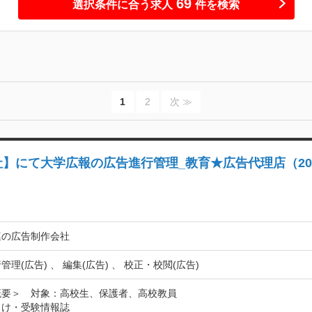
69
選択条件に合う求人
件を検索
1
2
次 ≫
にて大学広報の広告進行管理_教育★広告代理店（2026
連の広告制作会社
管理(広告) 、 編集(広告) 、 校正・校閲(広告)
要＞　対象：高校生、保護者、高校教員

け・受験情報誌
