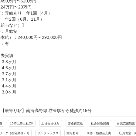
450万円〜520万円
24万円〜29万円
：昇給あり　年1回（4月）

　年2回（6月、11月）

給与など）】

：月給制

給）：240,000円～290,000円

：有

去実績

3.8ヶ月

4.6ヶ月

3.7ヶ月

3.1ヶ月

4.4ヶ月

｜3.0ヶ月
【最寄り駅】南海高野線 堺東駅から徒歩約15分
遇
10時以降出社OK
土日祝日休み
交通費支給
社会保険完備
育児支援制度
ワーク（在宅勤務）可
フルフレックス
賞与あり
研修・勉強会充実
社員食堂・