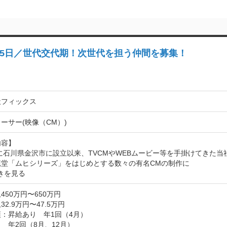
25日／世代交代期！次世代を担う仲間を募集！
社フィックス
ーサー(映像（CM）)
容】

年に石川県金沢市に設立以来、TVCMやWEBムービー等を手掛けてきた当社
範堂「ムヒシリーズ」をはじめとする数々の有名CMの制作に
きを見る
450万円〜650万円
2.9万円〜47.5万円
：昇給あり　年1回（4月）

　年2回（8月、12月）
