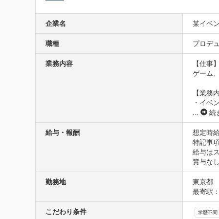
企業名
某イベ
職種
プロデュ
業務内容
【仕事】
ゲーム
【業務内
...
続
給与・報酬
想定時給1
特記事項
給与はス
賞与な
勤務地
東京都
最寄駅：
こだわり条件
学歴不問