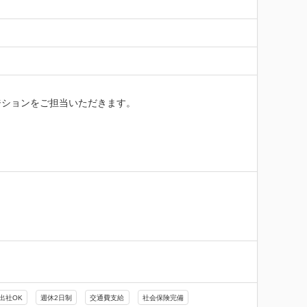
ションをご担当いただきます。

出社OK
週休2日制
交通費支給
社会保険完備