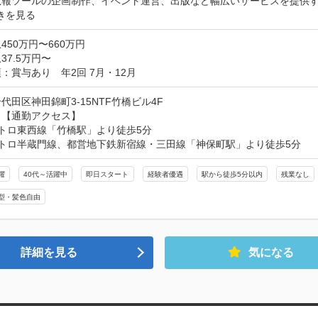
広報ツールの企画制作、イベント運営、出版など幅広いサービスを提供
きを見る
450万円〜660万円
37.5万円〜
：賞与あり　年2回 7月・12月
代田区神田錦町3-15NTF竹橋ビル4F
【通勤アクセス】

トロ東西線「竹橋駅」より徒歩5分　

メトロ半蔵門線、都営地下鉄新宿線・三田線「神保町駅」より徒歩5分
躍
40代～活躍中
即日スタート
経験者優遇
駅から徒歩5分以内
残業なし
型・髪色自由
詳細を見る
気になる