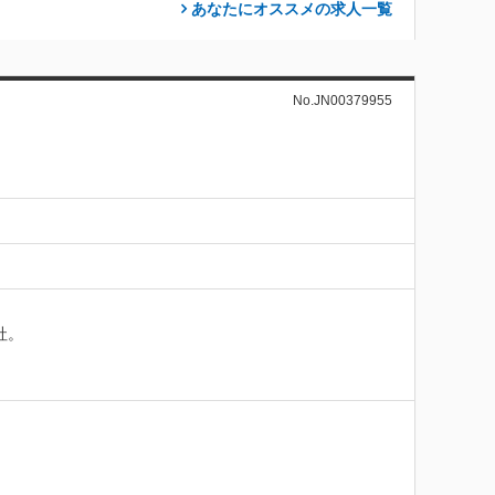
あなたにオススメの求人
一覧
No.JN00379955
。
