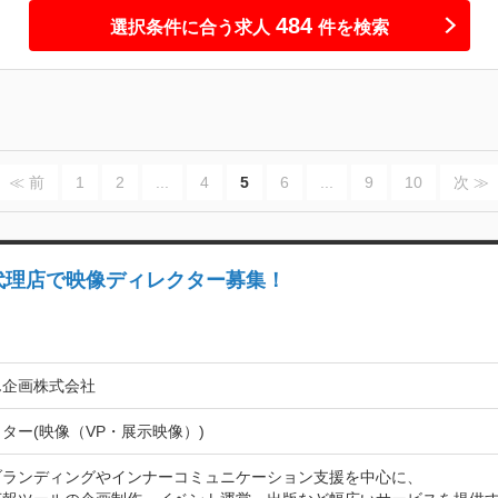
484
選択条件に合う求人
件を検索
≪ 前
1
2
...
4
5
6
...
9
10
次 ≫
代理店で映像ディレクター募集！
ん企画株式会社
ター(映像（VP・展示映像）)
ブランディングやインナーコミュニケーション支援を中心に、
