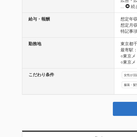
広告・
...
続
給与・報酬
想定年収
想定月収
特記事項
勤務地
東京都千
最寄駅：
○東京メ
○東京
こだわり条件
女性が活
服装・髪