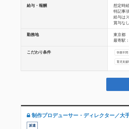
給与・報酬
想定時給1
特記事項
給与はス
賞与な
勤務地
東京都
最寄駅：
こだわり条件
学歴不問
育児支援
制作プロデューサー・ディレクター／大手
派遣