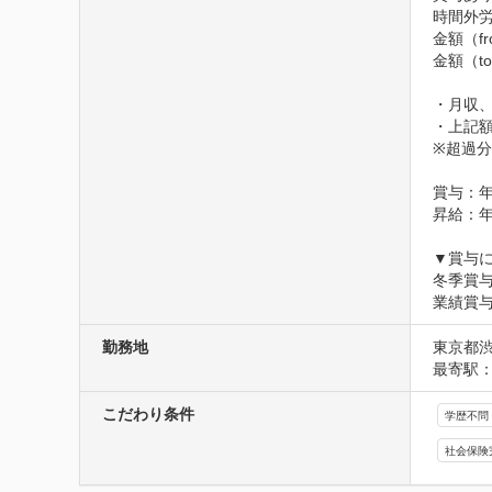
時間外労
金額（fr
金額（to
・月収、
・上記額
※超過分
賞与：年
昇給：年
▼賞与に
冬季賞与
業績賞与
勤務地
東京都
最寄駅：
こだわり条件
学歴不問
社会保険