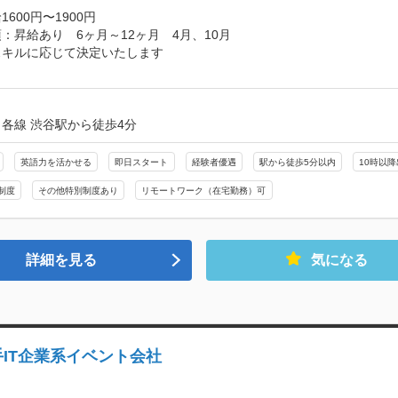
600円〜1900円
：昇給あり　6ヶ月～12ヶ月　4月、10月

キルに応じて決定いたします

し
各線 渋谷駅から徒歩4分
英語力を活かせる
即日スタート
経験者優遇
駅から徒歩5分以内
10時以降
制度
その他特別制度あり
リモートワーク（在宅勤務）可
詳細を見る
気になる
IT企業系イベント会社