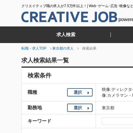
クリエイティブ職の求人が7.5万件以上！| Web･ゲーム･広告･映像な
power
求人検索
転職・求人TOP
東京都の求人
検索結果
求人検索結果一覧
検索条件
映像:ディレク
職種
選択
像:カメラマン・
勤務地
選択
東京都
キーワード