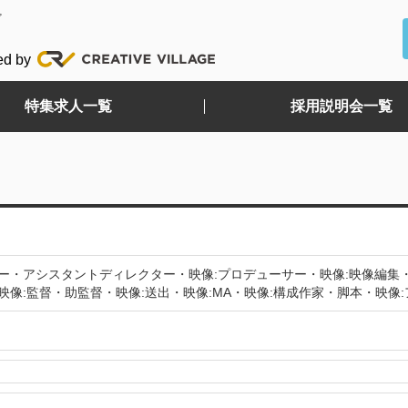
ど
ed by
特集求人一覧
採用説明会一覧
ター・アシスタントディレクター・映像:プロデューサー・映像:映像編集
映像:監督・助監督・映像:送出・映像:MA・映像:構成作家・脚本・映像