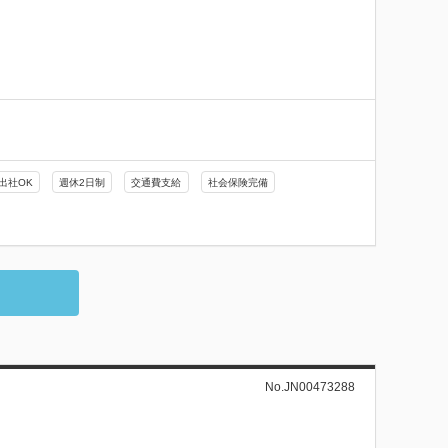
出社OK
週休2日制
交通費支給
社会保険完備
No.JN00473288