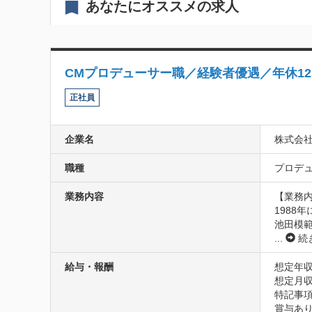
あなたにオススメの求人
CMプロデューサー職／経験者優遇／年休1
正社員
企業名
株式会
職種
プロデュ
業務内容
【業務内
1988
池田模
...
続
給与・報酬
想定年収
想定月収3
特記事項
賞与あり