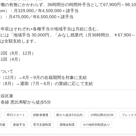
働の有無にかかわらず、36時間分の時間外手当として67,900円～98,10
om）：月329,000／年4,500,000＋諸手当

）：月475,000／年6,500,000＋諸手当

年収はそれぞれ+各種手当※地域手当は月給に含む。

には「地域手当 30,000円」「みなし残業代（月36時間分、￥67,900～￥
は全額支給します。

2回（8月、12月）

1回（4月）

ついて

（12月）→4月～9月の在籍期間を対象に支給

（8月）→通期（7月～6月）の業績に応じて支給
渋谷区東
各線 恵比寿駅から徒歩5分
即日スタート
経験者優遇
駅から徒歩5分以内
10時以降出社OK
フレック
完備
家族手当
育児支援制度
退職金制度
その他特別制度あり