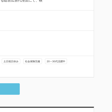
する総合広告代理店にて、映
土日祝日休み
社会保険完備
20～30代活躍中