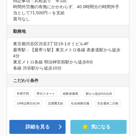
特記事項：昇給あり　年1回

時間外労働の有無にかかわらず、40.0時間分の時間外手
当として71,500円～を支給

賞与なし
勤務地
東京都渋谷区渋谷3丁目19-1オミビル4F
最寄駅：【最寄り駅】東京メトロ各線 表参道駅から徒歩
4分

東京メトロ各線 明治神宮前駅から徒歩8分

各線 渋谷駅から徒歩10分
こだわり条件
学歴不問
即日スタート
経験者優遇
駅から徒歩5分以内
10時以降出社OK
交通費支給
社会保険完備
完全週休二日制
詳細を見る
気になる