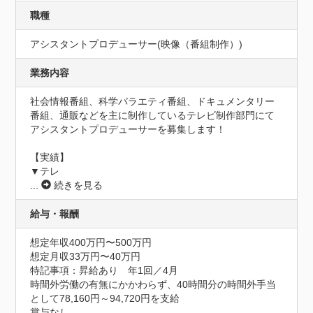
職種
アシスタントプロデューサー(映像（番組制作）)
業務内容
社会情報番組、科学バラエティ番組、ドキュメンタリー
番組、通販などを主に制作しているテレビ制作部門にて
アシスタントプロデューサーを募集します！

【実績】

▼テレ
...
続きを見る
給与・報酬
想定年収400万円〜500万円
想定月収33万円〜40万円
特記事項：昇給あり　年1回／4月

時間外労働の有無にかかわらず、40時間分の時間外手当
として78,160円～94,720円を支給

賞与なし