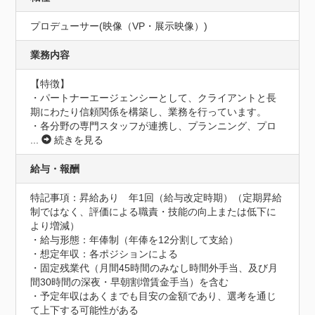
プロデューサー(映像（VP・展示映像）)
業務内容
【特徴】

・パートナーエージェンシーとして、クライアントと長
期にわたり信頼関係を構築し、業務を行っています。

・各分野の専門スタッフが連携し、プランニング、プロ
...
続きを見る
給与・報酬
特記事項：昇給あり　年1回（給与改定時期）（定期昇給
制ではなく、評価による職責・技能の向上または低下に
より増減）

・給与形態：年俸制（年俸を12分割して支給）

・想定年収：各ポジションによる

・固定残業代（月間45時間のみなし時間外手当、及び月
間30時間の深夜・早朝割増賃金手当）を含む

・予定年収はあくまでも目安の金額であり、選考を通じ
て上下する可能性がある