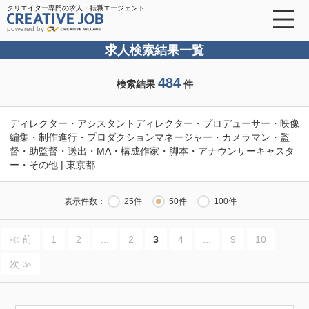
クリエイター専門の求人・転職エージェント
powered by
求人検索結果一覧
484
検索結果
件
ディレクター・アシスタントディレクター・プロデューサー・映像
編集・制作進行・プロダクションマネージャー・カメラマン・監
督・助監督・送出・MA・構成作家・脚本・アナウンサーキャスタ
ー・その他 | 東京都
表示件数：
25件
50件
100件
≪ 前
1
2
...
2
3
4
...
9
10
次 ≫