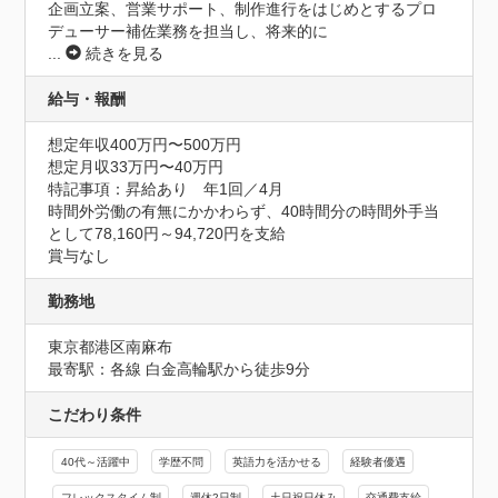
企画立案、営業サポート、制作進行をはじめとするプロ
デューサー補佐業務を担当し、将来的に
...
続きを見る
給与・報酬
想定年収400万円〜500万円
想定月収33万円〜40万円
特記事項：昇給あり　年1回／4月

時間外労働の有無にかかわらず、40時間分の時間外手当
として78,160円～94,720円を支給

賞与なし
勤務地
東京都港区南麻布
最寄駅：各線 白金高輪駅から徒歩9分
こだわり条件
40代～活躍中
学歴不問
英語力を活かせる
経験者優遇
フレックスタイム制
週休2日制
土日祝日休み
交通費支給