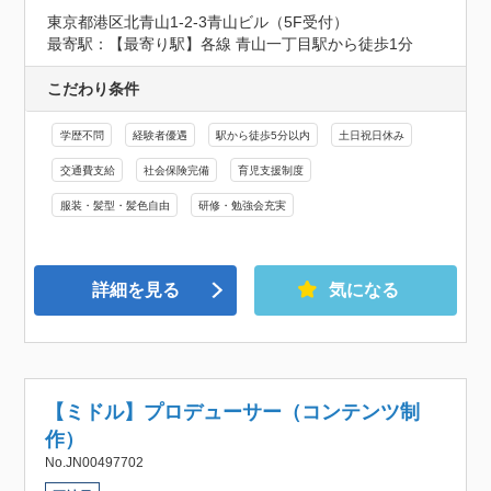
東京都港区北青山1-2-3青山ビル（5F受付）
最寄駅：【最寄り駅】各線 青山一丁目駅から徒歩1分
こだわり条件
学歴不問
経験者優遇
駅から徒歩5分以内
土日祝日休み
交通費支給
社会保険完備
育児支援制度
服装・髪型・髪色自由
研修・勉強会充実
詳細を見る
気になる
【ミドル】プロデューサー（コンテンツ制
作）
No.JN00497702