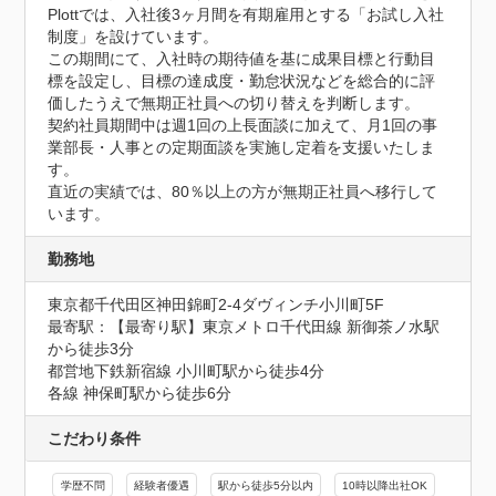
Plottでは、入社後3ヶ月間を有期雇用とする「お試し入社
制度」を設けています。

この期間にて、入社時の期待値を基に成果目標と行動目
標を設定し、目標の達成度・勤怠状況などを総合的に評
価したうえで無期正社員への切り替えを判断します。

契約社員期間中は週1回の上長面談に加えて、月1回の事
業部長・人事との定期面談を実施し定着を支援いたしま
す。

直近の実績では、80％以上の方が無期正社員へ移行して
います。
勤務地
東京都千代田区神田錦町2-4ダヴィンチ小川町5F
最寄駅：【最寄り駅】東京メトロ千代田線 新御茶ノ水駅
から徒歩3分

都営地下鉄新宿線 小川町駅から徒歩4分

各線 神保町駅から徒歩6分
こだわり条件
学歴不問
経験者優遇
駅から徒歩5分以内
10時以降出社OK