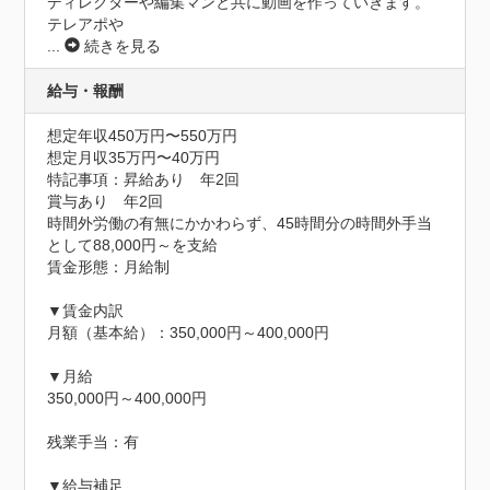
ディレクターや編集マンと共に動画を作っていきます。

テレアポや
...
続きを見る
給与・報酬
想定年収450万円〜550万円
想定月収35万円〜40万円
特記事項：昇給あり　年2回

賞与あり　年2回

時間外労働の有無にかかわらず、45時間分の時間外手当
として88,000円～を支給

賃金形態：月給制

▼賃金内訳

月額（基本給）：350,000円～400,000円

▼月給

350,000円～400,000円

残業手当：有

▼給与補足
