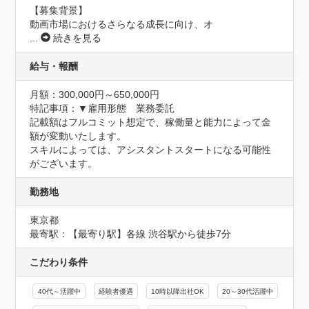
【募集背景】

動画市場におけるさらなる成長に向け、オ
...
続きを見る
給与・報酬
月額：300,000円～650,000円
特記事項：▼雇用形態　業務委託

記載額はフルコミット想定で、稼働量と能力によって金
額が変動いたします。

スキルによっては、アシスタントスタートになる可能性
がございます。
勤務地
東京都
最寄駅：【最寄り駅】各線 渋谷駅から徒歩7分
こだわり条件
40代～活躍中
経験者優遇
10時以降出社OK
20～30代活躍中