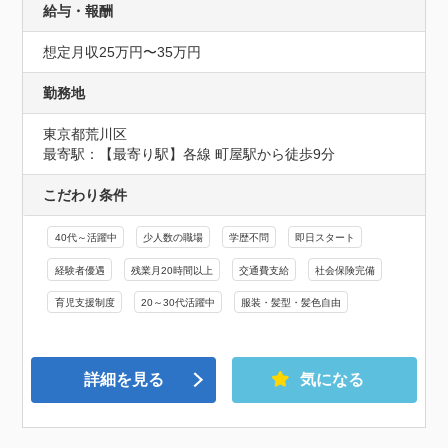
給与・報酬
想定月収25万円〜35万円
勤務地
東京都荒川区
最寄駅：【最寄り駅】各線 町屋駅から徒歩9分
こだわり条件
40代～活躍中
少人数の職場
学歴不問
即日スタート
経験者優遇
残業月20時間以上
交通費支給
社会保険完備
育児支援制度
20～30代活躍中
服装・髪型・髪色自由
詳細を見る
気になる