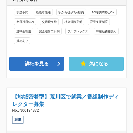
学歴不問
経験者優遇
駅から徒歩5分以内
10時以降出社OK
土日祝日休み
交通費支給
社会保険完備
育児支援制度
退職金制度
完全週休二日制
フルフレックス
時短勤務相談可
賞与あり
詳細を見る
気になる
【地域密着型】荒川区で就業／番組制作ディ
レクター募集
No.JN00194872
派遣