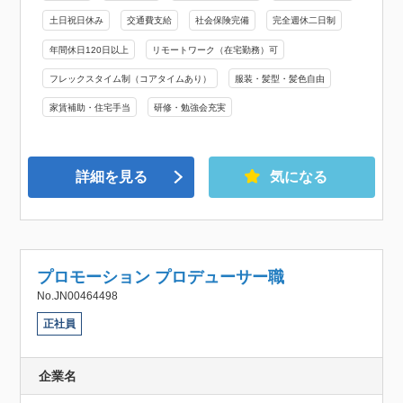
土日祝日休み
交通費支給
社会保険完備
完全週休二日制
年間休日120日以上
リモートワーク（在宅勤務）可
フレックスタイム制（コアタイムあり）
服装・髪型・髪色自由
家賃補助・住宅手当
研修・勉強会充実
詳細を見る
気になる
プロモーション プロデューサー職
No.JN00464498
正社員
企業名