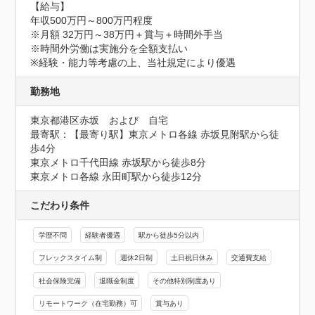
【給与】

年収500万円～800万円程度

※月額 32万円～38万円＋賞与＋時間外手当

※時間外労働は実施分を全額支払い

※経験・能力等考慮の上、当社規定により優遇
勤務地
東京都港区赤坂　および　自宅
最寄駅：【最寄り駅】東京メトロ各線 赤坂見附駅から徒
歩4分

東京メトロ千代田線 赤坂駅から徒歩8分

東京メトロ各線 永田町駅から徒歩12分
こだわり条件
学歴不問
経験者優遇
駅から徒歩5分以内
フレックスタイム制
週休2日制
土日祝日休み
交通費支給
社会保険完備
退職金制度
その他特別制度あり
リモートワーク（在宅勤務）可
賞与あり