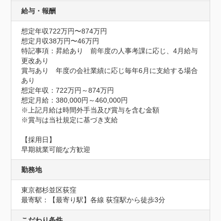
給与・報酬
想定年収722万円〜874万円
想定月収38万円〜46万円
特記事項：昇給あり　前年度の人事考課に応じ、4月給与
更改あり

賞与あり　年度の会社業績に応じ毎年6月に支給する場合
あり

想定年収：722万円～874万円

想定月給：380,000円～460,000円

※上記月給は時間外手当及び賞与を含む金額

※賞与は当社規定に基づき支給

【採用日】

早期就業可能な方歓迎
勤務地
東京都杉並区荻窪
最寄駅：【最寄り駅】各線 荻窪駅から徒歩3分
こだわり条件