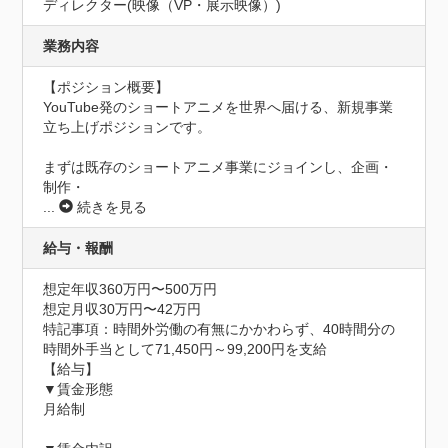
ディレクター(映像（VP・展示映像）)
業務内容
【ポジション概要】

YouTube発のショートアニメを世界へ届ける、新規事業
立ち上げポジションです。

まずは既存のショートアニメ事業にジョインし、企画・
制作・
...
続きを見る
給与・報酬
想定年収360万円〜500万円
想定月収30万円〜42万円
特記事項：時間外労働の有無にかかわらず、40時間分の
時間外手当として71,450円～99,200円を支給

【給与】

▼賃金形態

月給制
