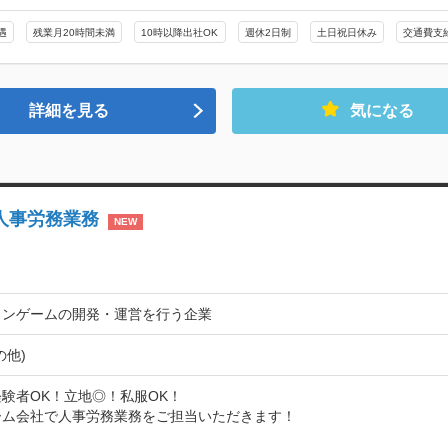
遇
残業月20時間未満
10時以降出社OK
週休2日制
土日祝日休み
交通費支
詳細を見る
気になる
人事労務業務
NEW
インゲームの開発・運営を行う企業
の他)
験者OK！立地◎！私服OK！

ム会社で人事労務業務をご担当いただきます！
