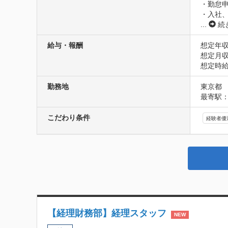
・勤怠申
・入社
...
続
給与・報酬
想定年収3
想定月収2
想定時給1
勤務地
東京都
最寄駅：
こだわり条件
経験者優
【経理財務部】経理スタッフ
NEW