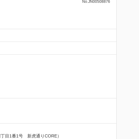
No.JN00508876
目1番1号　新虎通りCORE）