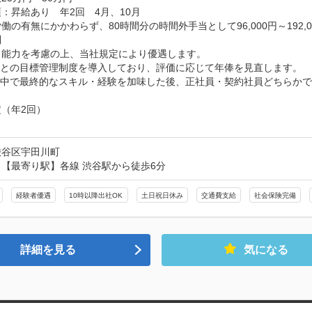
：昇給あり　年2回　4月、10月

働の有無にかかわらず、80時間分の時間外手当として96,000円～192,0


能力を考慮の上、当社規定により優遇します。

ごとの目標管理制度を導入しており、評価に応じて年俸を見直します。

の中で最終的なスキル・経験を加味した後、正社員・契約社員どちらかで
（年2回）

し
渋谷区宇田川町
【最寄り駅】各線 渋谷駅から徒歩6分
経験者優遇
10時以降出社OK
土日祝日休み
交通費支給
社会保険完備
詳細を見る
気になる