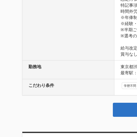
特記事項
時間外労
※年俸制
※経験・
※半期
※選考
給与改定
賞与な
勤務地
東京都
最寄駅：
こだわり条件
学歴不問