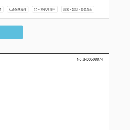
給
社会保険完備
20～30代活躍中
服装・髪型・髪色自由
No.JN00508874