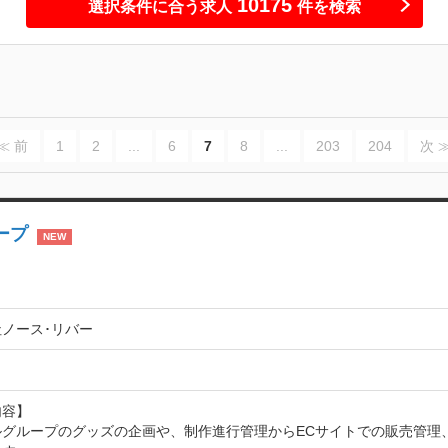
10175
選択条件に合う求人
件を検索
≪ 前
1
2
...
6
7
8
...
203
204
次 
ープ
NEW
ノース･リバー
容】

ルグループのグッズの企画や、制作進行管理からECサイトでの販売管理