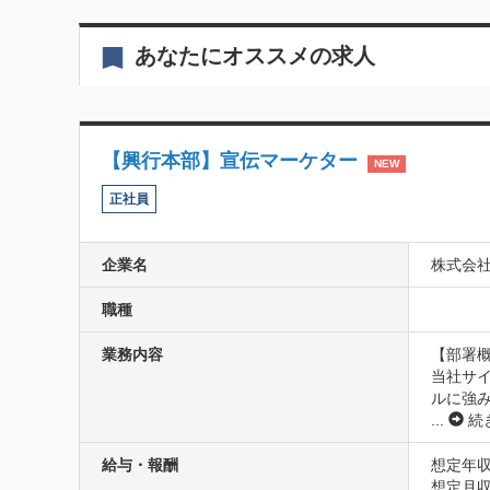
あなたにオススメの求人
【興行本部】宣伝マーケター
NEW
正社員
企業名
株式会
職種
業務内容
【部署概
当社サ
ルに強
...
続
給与・報酬
想定年収
想定月収