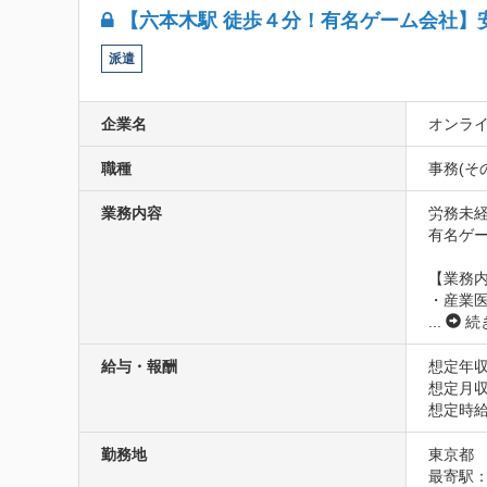
【六本木駅 徒歩４分！有名ゲーム会社】
派遣
企業名
オンラ
職種
事務(そ
業務内容
労務未経
有名ゲ
【業務内
・産業
...
続
給与・報酬
想定年収3
想定月収2
想定時給1
勤務地
東京都
最寄駅：