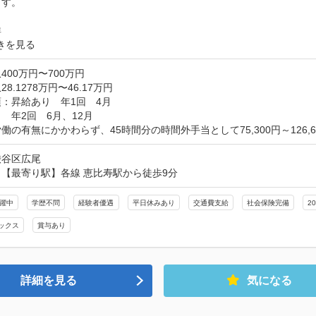
す。

詳
きを見る
400万円〜700万円
8.1278万円〜46.17万円
：昇給あり　年1回　4月

　年2回　6月、12月

働の有無にかかわらず、45時間分の時間外手当として75,300円～126,
渋谷区広尾
【最寄り駅】各線 恵比寿駅から徒歩9分
活躍中
学歴不問
経験者優遇
平日休みあり
交通費支給
社会保険完備
2
ックス
賞与あり
詳細を見る
気になる