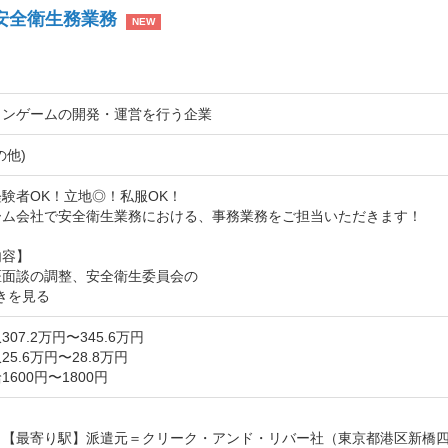
安全衛生務業務
NEW
インゲームの開発・運営を行う企業
の他)
験者OK！立地◎！私服OK！

ーム会社で安全衛生業務における、事務業務をご担当いただきます！

容】

医面談の調整、安全衛生委員会の
きを見る
07.2万円〜345.6万円
5.6万円〜28.8万円
600円〜1800円
【最寄り駅】派遣元＝クリーク・アンド・リバー社（東京都港区新橋四丁