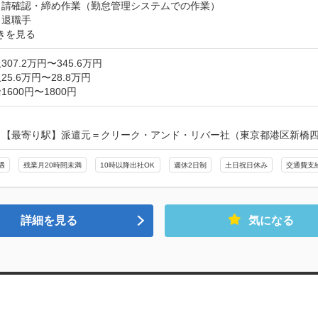
請確認・締め作業（勤怠管理システムでの作業）

、退職手
きを見る
07.2万円〜345.6万円
5.6万円〜28.8万円
600円〜1800円
【最寄り駅】派遣元＝クリーク・アンド・リバー社（東京都港区新橋四丁
遇
残業月20時間未満
10時以降出社OK
週休2日制
土日祝日休み
交通費支
詳細を見る
気になる