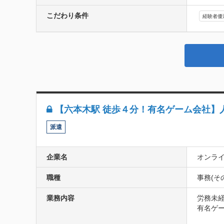
こだわり条件
経験者優
【六本木駅 徒歩４分！有名ゲーム会社】
派遣
企業名
オンラ
職種
事務(そ
業務内容
労務未経
有名ゲー