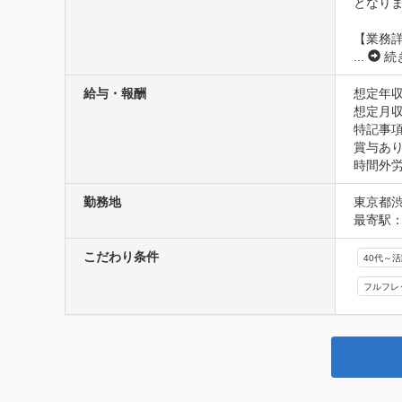
となりま
【業務
...
続
給与・報酬
想定年収
想定月収2
特記事項
賞与あり
時間外労
勤務地
東京都
最寄駅：
こだわり条件
40代～
フルフレ