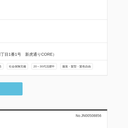
目1番1号　新虎通りCORE）
給
社会保険完備
20～30代活躍中
服装・髪型・髪色自由
No.JN00508856