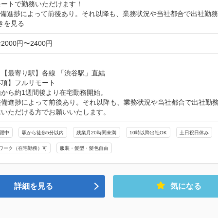
ートで勤務いただけます！

整備進捗によって前後あり。それ以降も、業務状況や当社都合で出社勤
きを見る
000円〜2400円
【最寄り駅】各線 「渋谷駅」直結

項】フルリモート

から約1週間後より在宅勤務開始。

整備進捗によって前後あり。それ以降も、業務状況や当社都合で出社勤務
承いただける方でお願いいたします。
活躍中
駅から徒歩5分以内
残業月20時間未満
10時以降出社OK
土日祝日休み
ワーク（在宅勤務）可
服装・髪型・髪色自由
詳細を見る
気になる