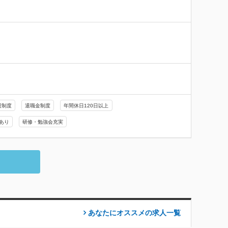
援制度
退職金制度
年間休日120日以上
あり
研修・勉強会充実
あなたにオススメの求人
一覧