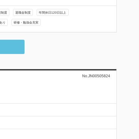
援制度
退職金制度
年間休日120日以上
あり
研修・勉強会充実
No.JN00505824