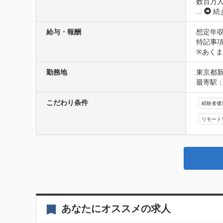
数百万
...
続
給与・報酬
想定年収
特記事項
※あく
勤務地
東京都新
最寄駅：
こだわり条件
経験者優
リモート
あなたにオススメの求人