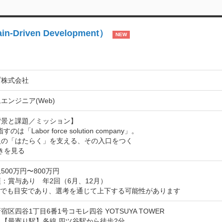
riven Development）
NEW
プ株式会社
エンジニア(Web)
景と課題／ミッション】

すのは「Labor force solution company」。

人の「はたらく」を支える、その入口をつく
きを見る
500万円〜800万円
：賞与あり　年2回（6月、12月）

までも目安であり、選考を通じて上下する可能性があります
宿区四谷1丁目6番1号コモレ四谷 YOTSUYA TOWER
【最寄り駅】各線 四ツ谷駅から徒歩2分