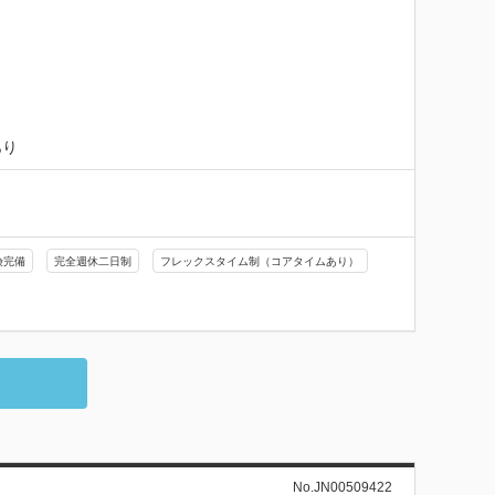
あり
険完備
完全週休二日制
フレックスタイム制（コアタイムあり）
No.JN00509422