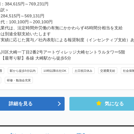
384,615円～769,231円

訳＞

84,515円～569,131円

：100,100円～200,100円

業代は、法定時間外労働の有無にかかわらず45時間分相当を支給

は別途全額支給いたします

、実績に応じた賞与／社内表彰による報奨制度（インセンティブ支給）
川区大崎一丁目2番2号アートヴィレッジ大崎セントラルタワー5階
【最寄り駅】各線 大崎駅から徒歩5分
遇
駅から徒歩5分以内
10時以降出社OK
土日祝日休み
交通費支給
社会保
研修・勉強会充実
詳細を見る
気になる