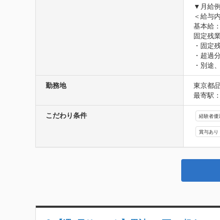
▼月給例：
＜給与内
基本給：2
固定残業代
・固定残
・超過分
・別途
勤務地
東京都品
最寄駅：
こだわり条件
経験者優
賞与あり