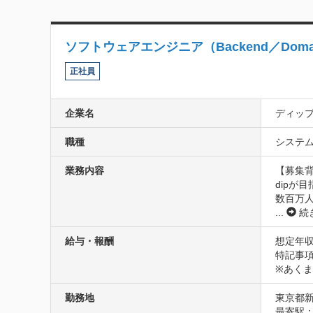
ソフトウェアエンジニア（Backend／Domain-D
正社員
企業名
ディッ
職種
システム
業務内容
【募集背
dipが目指
数百万
...
続
給与・報酬
想定年収
特記事項
※あく
勤務地
東京都新
最寄駅：