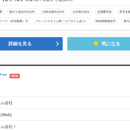
遇
駅から徒歩5分以内
10時以降出社OK
土日祝日休み
交通費支給
育児支
ワーク（在宅勤務）可
フレックスタイム制（コアタイムあり）
時短勤務相談可
賞与
詳細を見る
気になる
マー
NEW
ーム会社
Web)
ム会社！
