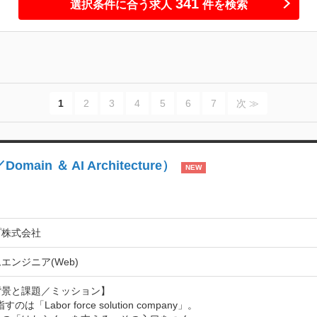
341
選択条件に合う求人
件を検索
1
2
3
4
5
6
7
次 ≫
n ＆ AI Architecture）
NEW
プ株式会社
エンジニア(Web)
景と課題／ミッション】

すのは「Labor force solution company」。
