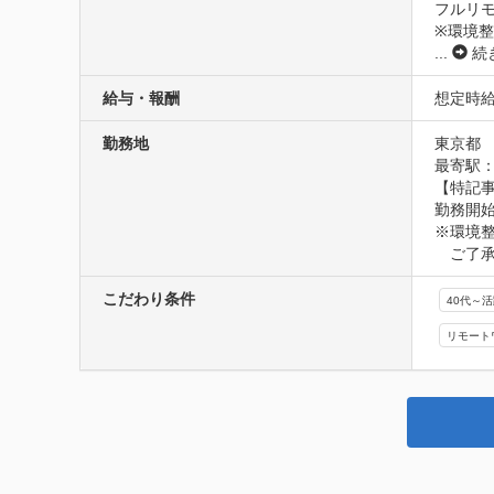
フルリモ
※環境
...
続
給与・報酬
想定時給2
勤務地
東京都
最寄駅：
【特記事
勤務開始
※環境
　ご了
こだわり条件
40代～
リモート