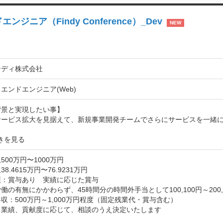
ア（Findy Conference）_Dev
NEW
ンディ株式会社
エンドエンジニア(Web)
景と実現したい事】

サービス拡大を見据えて、新規事業開発チームでさらにサービスを一緒
きを見る
500万円〜1000万円
8.4615万円〜76.9231万円
：賞与あり　実績に応じた賞与

働の有無にかかわらず、45時間分の時間外手当として100,100円～200,1
収：500万円～1,000万円程度（固定残業代・賞与含む）

業績、貢献度に応じて、相談のうえ決定いたします
