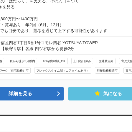
人の「はたらく」を支える、その入口をつく
きを見る
800万円〜1400万円
：賞与あり　年2回（6月、12月）

までも目安であり、選考を通じて上下する可能性があります
宿区四谷1丁目6番1号コモレ四谷 YOTSUYA TOWER
【最寄り駅】各線 四ツ谷駅から徒歩2分
遇
駅から徒歩5分以内
10時以降出社OK
土日祝日休み
交通費支給
育児支
ワーク（在宅勤務）可
フレックスタイム制（コアタイムあり）
時短勤務相談可
賞与
詳細を見る
気になる