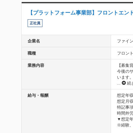
【プラットフォーム事業部】フロントエンドエンジニ
正社員
企業名
ファイ
職種
フロント
業務内容
【募集背
今後の
...
続
給与・報酬
想定年収
想定月収3
特記事項
時間外労
▼想定年
※経験、