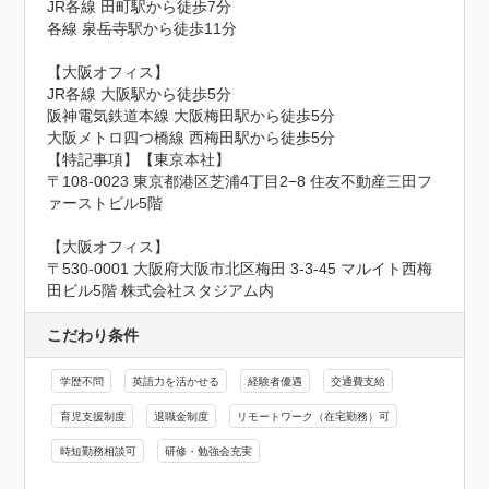
JR各線 田町駅から徒歩7分

各線 泉岳寺駅から徒歩11分

【大阪オフィス】

JR各線 大阪駅から徒歩5分

阪神電気鉄道本線 大阪梅田駅から徒歩5分

大阪メトロ四つ橋線 西梅田駅から徒歩5分

【特記事項】【東京本社】

〒108-0023 東京都港区芝浦4丁目2−8 住友不動産三田フ
ァーストビル5階

【大阪オフィス】

〒530-0001 大阪府大阪市北区梅田 3-3-45 マルイト西梅
田ビル5階 株式会社スタジアム内
こだわり条件
学歴不問
英語力を活かせる
経験者優遇
交通費支給
育児支援制度
退職金制度
リモートワーク（在宅勤務）可
時短勤務相談可
研修・勉強会充実