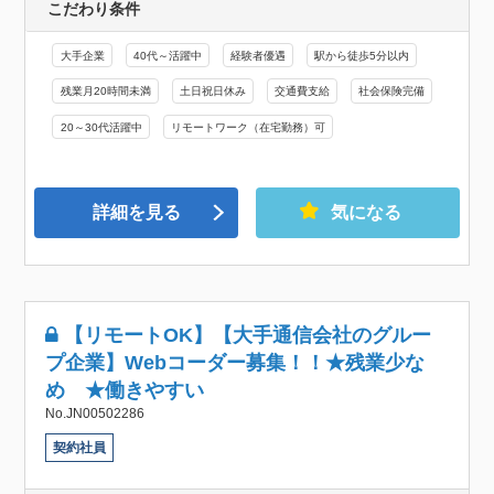
こだわり条件
大手企業
40代～活躍中
経験者優遇
駅から徒歩5分以内
残業月20時間未満
土日祝日休み
交通費支給
社会保険完備
20～30代活躍中
リモートワーク（在宅勤務）可
詳細を見る
気になる
【リモートOK】【大手通信会社のグルー
プ企業】Webコーダー募集！！★残業少な
め ★働きやすい
No.JN00502286
契約社員