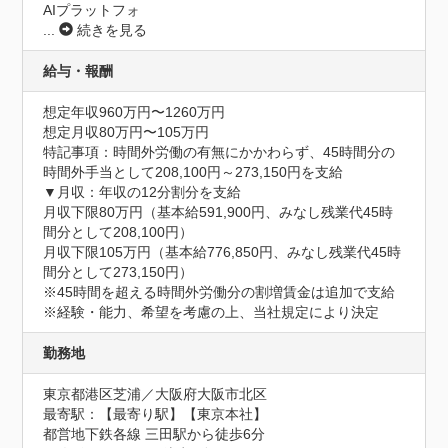
AIプラットフォ
...
続きを見る
給与・報酬
想定年収960万円〜1260万円
想定月収80万円〜105万円
特記事項：時間外労働の有無にかかわらず、45時間分の
時間外手当として208,100円～273,150円を支給

▼月収：年収の12分割分を支給

月収下限80万円（基本給591,900円、みなし残業代45時
間分として208,100円）

月収下限105万円（基本給776,850円、みなし残業代45時
間分として273,150円）

※45時間を超える時間外労働分の割増賃金は追加で支給

※経験・能力、希望を考慮の上、当社規定により決定
勤務地
東京都港区芝浦／大阪府大阪市北区
最寄駅：【最寄り駅】【東京本社】

都営地下鉄各線 三田駅から徒歩6分
