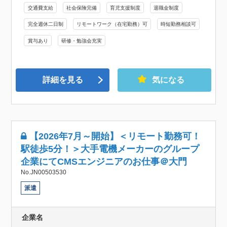
交通費支給
社会保険完備
育児支援制度
退職金制度
完全週休二日制
リモートワーク（在宅勤務）可
時短勤務相談可
賞与あり
研修・勉強会充実
詳細を見る
気になる
【2026年7月～開始】＜リモート勤務可！
駅徒歩5分！＞大手電機メーカーのグループ
企業にてCMSエンジニアのお仕事＠大門
No.JN00503530
派遣
企業名