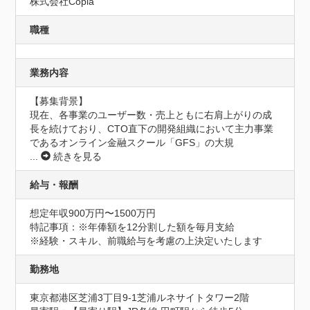
株式会社Copia
職種
業務内容
【募集背景】

現在、各事業のユーザー数・売上ともに右肩上がりの成
長を続けており、CTO直下の開発組織において主力事業
であるオンライン金融スクール「GFS」の大規
...
続きを見る
給与・報酬
想定年収900万円〜1500万円
特記事項：※年俸額を12分割した額を毎月支給

※経験・スキル、前職給与を考慮の上決定いたします
勤務地
東京都港区芝浦3丁目9-1芝浦ルネサイトタワー2階