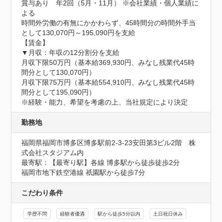
賞与あり　年2回（5月・11月） ※会社業績・個人業績に
よる

時間外労働の有無にかかわらず、45時間分の時間外手当
として130,070円～195,090円を支給

【賃金】

▼月収：年収の12分割分を支給

月収下限50万円（基本給369,930円、みなし残業代45時
間分として130,070円）

月収下限75万円（基本給554,910円、みなし残業代45時
間分として195,090円）

※経験・能力、希望を考慮の上、当社規定により決定
勤務地
福岡県福岡市博多区博多駅前2-3-23安田第3ビル2階　株
式会社スタジアム内
最寄駅：【最寄り駅】各線 博多駅から徒歩徒歩2分

福岡市地下鉄空港線 祇園駅から徒歩7分
こだわり条件
学歴不問
経験者優遇
駅から徒歩5分以内
土日祝日休み