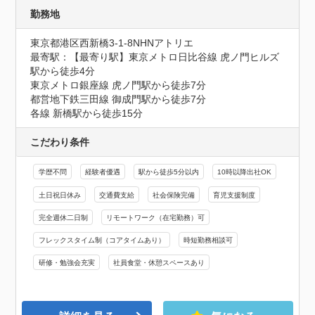
勤務地
東京都港区西新橋3-1-8NHNアトリエ
最寄駅：【最寄り駅】東京メトロ日比谷線 虎ノ門ヒルズ
駅から徒歩4分

東京メトロ銀座線 虎ノ門駅から徒歩7分

都営地下鉄三田線 御成門駅から徒歩7分

各線 新橋駅から徒歩15分
こだわり条件
学歴不問
経験者優遇
駅から徒歩5分以内
10時以降出社OK
土日祝日休み
交通費支給
社会保険完備
育児支援制度
完全週休二日制
リモートワーク（在宅勤務）可
フレックスタイム制（コアタイムあり）
時短勤務相談可
研修・勉強会充実
社員食堂・休憩スペースあり