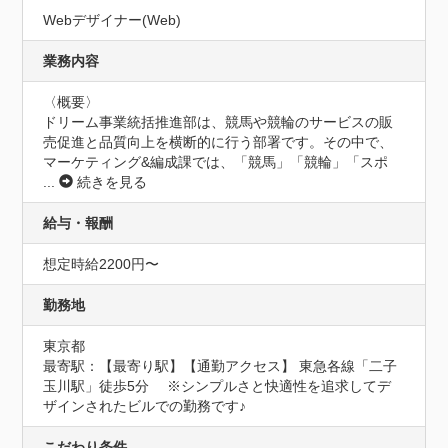
Webデザイナー(Web)
業務内容
〈概要〉

ドリーム事業統括推進部は、競馬や競輪のサービスの販
売促進と品質向上を横断的に行う部署です。その中で、
マーケティング&編成課では、「競馬」「競輪」「スポ
...
続きを見る
給与・報酬
想定時給2200円〜
勤務地
東京都
最寄駅：【最寄り駅】【通勤アクセス】 東急各線「二子
玉川駅」徒歩5分　 ※シンプルさと快適性を追求してデ
ザインされたビルでの勤務です♪
こだわり条件