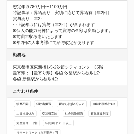
想定年収780万円〜1100万円
特記事項：昇給あり　実績に応じて昇給有（年2回）

賞与あり　年2回

※上記年収には賞与（年2回）が含まれます

※個人の能力発揮によって賞与の金額は変動します。

※前職年収考慮いたします

※年2回の人事考課にて給与改定があります
勤務地
東京都港区東新橋1-5-2汐留シティセンター35階
最寄駅：【最寄り駅】各線 汐留駅から徒歩1分

各線 新橋駅から徒歩4分
こだわり条件
学歴不問
経験者優遇
駅から徒歩5分以内
10時以降出社OK
土日祝日休み
交通費支給
社会保険完備
育児支援制度
完全週休二日制
年間休日120日以上
リモートワーク（在宅勤務）可