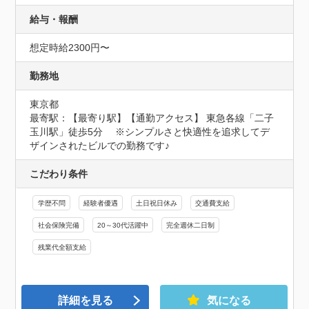
給与・報酬
想定時給2300円〜
勤務地
東京都
最寄駅：【最寄り駅】【通勤アクセス】 東急各線「二子
玉川駅」徒歩5分　 ※シンプルさと快適性を追求してデ
ザインされたビルでの勤務です♪
こだわり条件
学歴不問
経験者優遇
土日祝日休み
交通費支給
社会保険完備
20～30代活躍中
完全週休二日制
残業代全額支給
詳細を見る
気になる