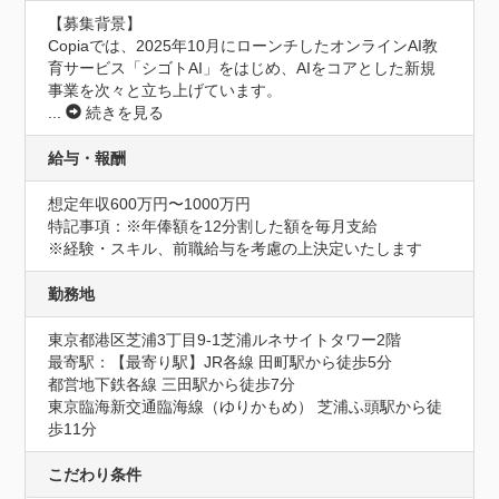
【募集背景】

Copiaでは、2025年10月にローンチしたオンラインAI教
育サービス「シゴトAI」をはじめ、AIをコアとした新規
事業を次々と立ち上げています。
...
続きを見る
給与・報酬
想定年収600万円〜1000万円
特記事項：※年俸額を12分割した額を毎月支給

※経験・スキル、前職給与を考慮の上決定いたします
勤務地
東京都港区芝浦3丁目9-1芝浦ルネサイトタワー2階
最寄駅：【最寄り駅】JR各線 田町駅から徒歩5分

都営地下鉄各線 三田駅から徒歩7分

東京臨海新交通臨海線（ゆりかもめ） 芝浦ふ頭駅から徒
歩11分
こだわり条件