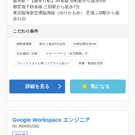
最寄駅：【最寄り駅】JR各線 田町駅から徒歩5分

都営地下鉄各線 三田駅から徒歩7分

東京臨海新交通臨海線（ゆりかもめ） 芝浦ふ頭駅から徒
歩11分
こだわり条件
経験者優遇
駅から徒歩5分以内
10時以降出社OK
完全週休二日制
リモートワーク（在宅勤務）可
フレックスタイム制（コアタイムあり）
研修・勉強会充実
詳細を見る
気になる
Google Workspace エンジニア
No.JN00502362