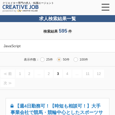
クリエイター専門の求人・転職エージェント
powered by
求人検索結果一覧
595
検索結果
件
JavaScript
表示件数：
25件
50件
100件
≪ 前
1
2
...
2
3
4
...
11
12
次 ≫
【週4日勤務可！【時短も相談可！】大手
事業会社で競馬・競輪中心としたスポーツサ