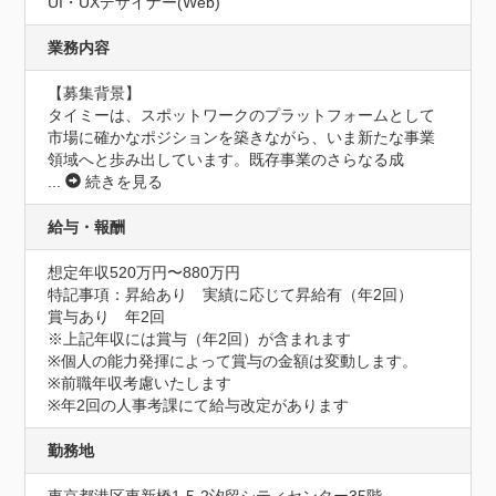
UI・UXデザイナー(Web)
業務内容
【募集背景】

タイミーは、スポットワークのプラットフォームとして
市場に確かなポジションを築きながら、いま新たな事業
領域へと歩み出しています。既存事業のさらなる成
...
続きを見る
給与・報酬
想定年収520万円〜880万円
特記事項：昇給あり　実績に応じて昇給有（年2回）

賞与あり　年2回

※上記年収には賞与（年2回）が含まれます

※個人の能力発揮によって賞与の金額は変動します。

※前職年収考慮いたします

※年2回の人事考課にて給与改定があります
勤務地
東京都港区東新橋1-5-2汐留シティセンター35階