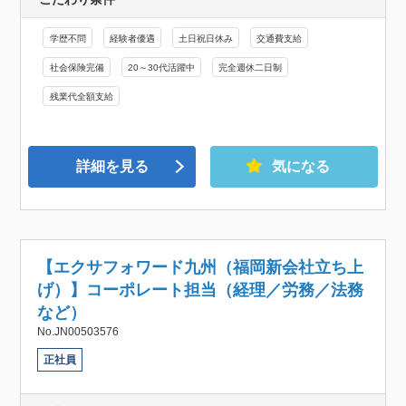
学歴不問
経験者優遇
土日祝日休み
交通費支給
社会保険完備
20～30代活躍中
完全週休二日制
残業代全額支給
詳細を見る
気になる
【エクサフォワード九州（福岡新会社立ち上
げ）】コーポレート担当（経理／労務／法務
など）
No.JN00503576
正社員