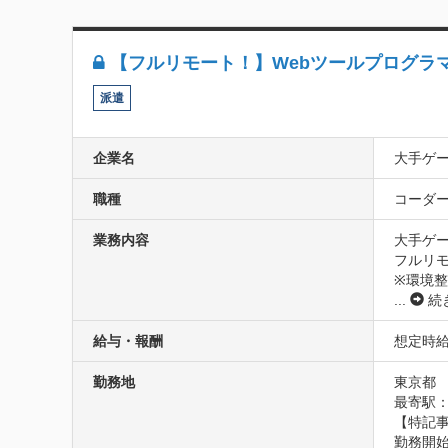
【フルリモート！】Webツールプログラ
派遣
企業名
大手ゲ
職種
コーダー(
業務内容
大手ゲー
フルリモ
※環境
...
続
給与・報酬
想定時給2
勤務地
東京都
最寄駅：
【特記事
勤務開始