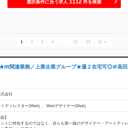
1112
選択条件に合う求人
件を検索
1
2
3
4
...
22
23
次 ≫
★IR関連業務／上業企業グループ★週２在宅可◎＠高
株式会社
トディレクター(Web) 、 Webデザイナー(Web)
容】

メントに特化するのではなく、自らも第一線のデザイナー・アートディ