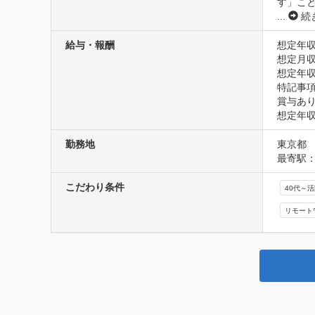
す」こ
...
続
給与・報酬
想定年収
想定月収
想定年収
特記事項
賞与あり
想定年
勤務地
東京都
最寄駅
こだわり条件
40代～
リモート