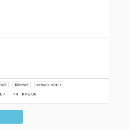
援制度
退職金制度
年間休日120日以上
あり
研修・勉強会充実