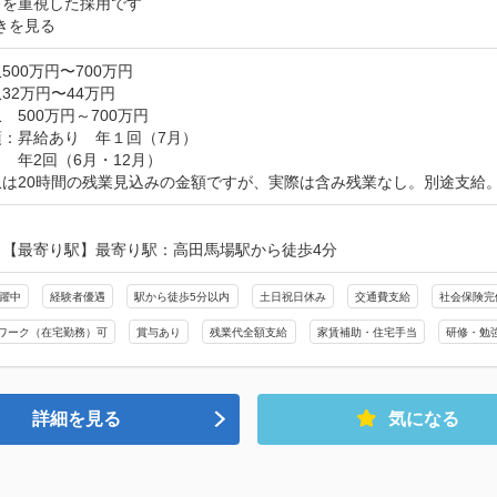
とを重視した採用です
きを見る
500万円〜700万円
32万円〜44万円
　500万円～700万円
：昇給あり　年１回（7月）

　年2回（6月・12月）

収は20時間の残業見込みの金額ですが、実際は含み残業なし。別途支給
：【最寄り駅】最寄り駅：高田馬場駅から徒歩4分
活躍中
経験者優遇
駅から徒歩5分以内
土日祝日休み
交通費支給
社会保険完
ワーク（在宅勤務）可
賞与あり
残業代全額支給
家賃補助・住宅手当
研修・勉
詳細を見る
気になる