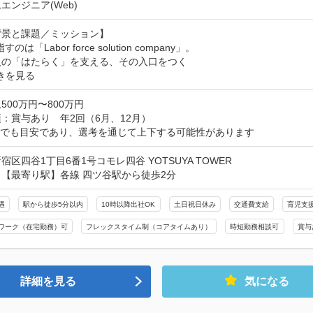
エンジニア(Web)
景と課題／ミッション】

すのは「Labor force solution company」。

人の「はたらく」を支える、その入口をつく
きを見る
500万円〜800万円
：賞与あり　年2回（6月、12月）

までも目安であり、選考を通じて上下する可能性があります
宿区四谷1丁目6番1号コモレ四谷 YOTSUYA TOWER
【最寄り駅】各線 四ツ谷駅から徒歩2分
遇
駅から徒歩5分以内
10時以降出社OK
土日祝日休み
交通費支給
育児支
ワーク（在宅勤務）可
フレックスタイム制（コアタイムあり）
時短勤務相談可
賞与
詳細を見る
気になる