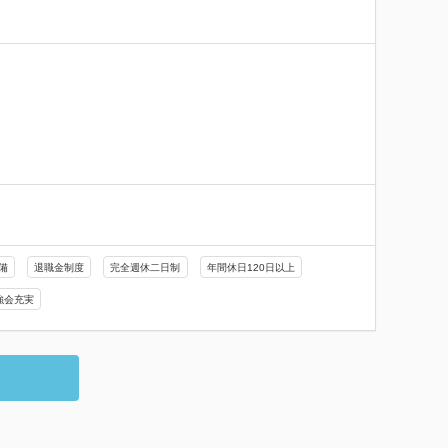
。
備
退職金制度
完全週休二日制
年間休日120日以上
強会充実