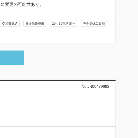
に変更の可能性あり。

交通費支給
社会保険完備
20～30代活躍中
完全週休二日制
No.JN00479692