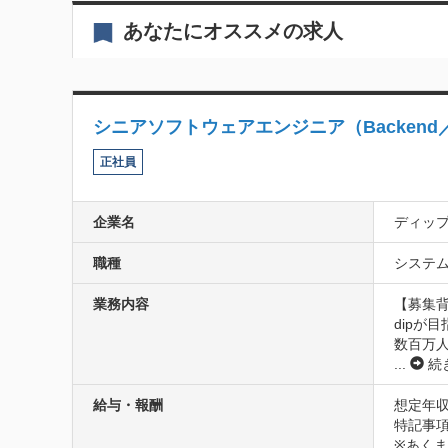
あなたにオススメの求人
シニアソフトウェアエンジニア（Backend／Domai
正社員
企業名
ディッ
職種
システム
業務内容
【募集背
dipが目指
数百万
...
続
給与・報酬
想定年収
特記事項
※あく