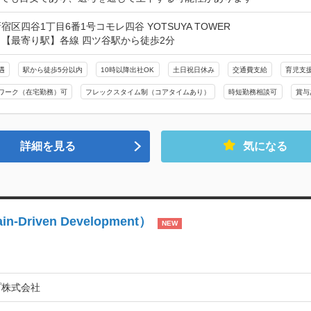
宿区四谷1丁目6番1号コモレ四谷 YOTSUYA TOWER
【最寄り駅】各線 四ツ谷駅から徒歩2分
遇
駅から徒歩5分以内
10時以降出社OK
土日祝日休み
交通費支給
育児支
ワーク（在宅勤務）可
フレックスタイム制（コアタイムあり）
時短勤務相談可
賞与
詳細を見る
気になる
riven Development）
NEW
プ株式会社