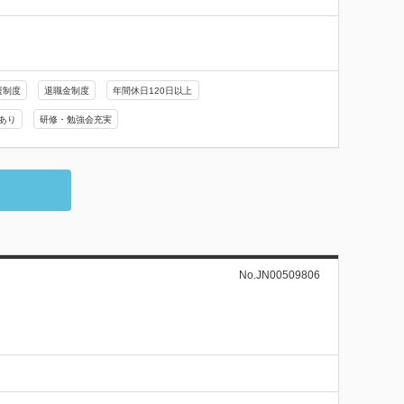
援制度
退職金制度
年間休日120日以上
あり
研修・勉強会充実
No.JN00509806