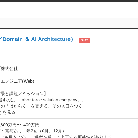
n ＆ AI Architecture）
NEW
プ株式会社
エンジニア(Web)
景と課題／ミッション】

すのは「Labor force solution company」。

人の「はたらく」を支える、その入口をつく
きを見る
800万円〜1400万円
：賞与あり　年2回（6月、12月）

までも目安であり、選考を通じて上下する可能性があります