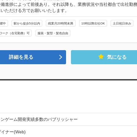
整備進捗によって前後あり。それ以降も、業務状況や当社都合で出社勤務
承いただける方でお願いいたします。
活躍中
駅から徒歩5分以内
残業月20時間未満
10時以降出社OK
土日祝日休み
ワーク（在宅勤務）可
服装・髪型・髪色自由
詳細を見る
気になる
インゲーム開発実績多数のパブリッシャー
イナー(Web)