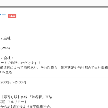
マー
NEW
ーム会社
Web)
ム会社！

ートで勤務いただけます！

整備進捗によって前後あり。それ以降も、業務状況や当社都合で出社勤
きを見る
000円〜2400円
【最寄り駅】各線 「渋谷駅」直結

項】フルリモート

から約1週間後より在宅勤務開始。
