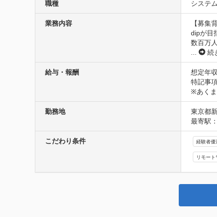
職種
システム
業務内容
【募集背
dipが目指
数百万
...
続
給与・報酬
想定年収
特記事項
※あく
勤務地
東京都新
最寄駅：
こだわり条件
経験者優
リモート