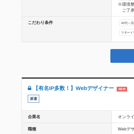
※環境
　ご了
こだわり条件
40代～
リモート
【有名IP多数！】Webデザイナー
NEW
派遣
企業名
オンラ
職種
Webデザ