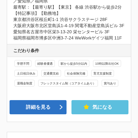
／愛知県／福岡県
最寄駅：【最寄り駅】【東京】 各線 渋谷駅から徒歩2分

【特記事項】【勤務地】

東京都渋谷区桜丘町1-1 渋谷サクラステージ 28F

大阪府大阪市北区堂島浜1-4-19 関電不動産堂島浜ビル 3F

愛知県名古屋市中区栄3-13-20 栄センタービル 3F

福岡県福岡市博多区中洲3-7-24 WeWorkゲイツ福岡 11F
こだわり条件
学歴不問
経験者優遇
駅から徒歩5分以内
10時以降出社OK
土日祝日休み
交通費支給
社会保険完備
育児支援制度
退職金制度
フレックスタイム制（コアタイムあり）
賞与あり
詳細を見る
気になる