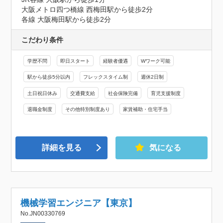
大阪メトロ四つ橋線 西梅田駅から徒歩2分

各線 大阪梅田駅から徒歩2分
こだわり条件
学歴不問
即日スタート
経験者優遇
Wワーク可能
駅から徒歩5分以内
フレックスタイム制
週休2日制
土日祝日休み
交通費支給
社会保険完備
育児支援制度
退職金制度
その他特別制度あり
家賃補助・住宅手当
詳細を見る
気になる
機械学習エンジニア【東京】
No.JN00330769