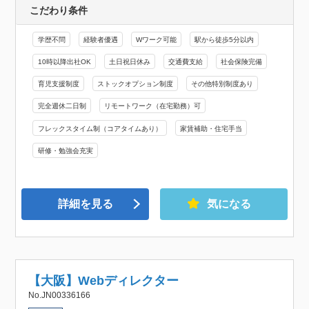
こだわり条件
学歴不問
経験者優遇
Wワーク可能
駅から徒歩5分以内
10時以降出社OK
土日祝日休み
交通費支給
社会保険完備
育児支援制度
ストックオプション制度
その他特別制度あり
完全週休二日制
リモートワーク（在宅勤務）可
フレックスタイム制（コアタイムあり）
家賃補助・住宅手当
研修・勉強会充実
詳細を見る
気になる
【大阪】Webディレクター
No.JN00336166