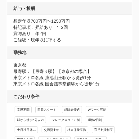
給与・報酬
想定年収700万円〜1250万円
特記事項：昇給あり　年2回

賞与あり　年2回

ご経験・現年収に準ずる
勤務地
東京都
最寄駅：【最寄り駅】【東京都の場合】

東京メトロ各線 溜池山王駅から徒歩1分

東京メトロ各線 国会議事堂前駅から徒歩1分
こだわり条件
学歴不問
即日スタート
経験者優遇
Wワーク可能
駅から徒歩5分以内
フレックスタイム制
週休2日制
土日祝日休み
交通費支給
社会保険完備
育児支援制度