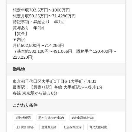
想定年収703.5万円〜1000万円
想定月収50.25万円〜71.4286万円
特記事項：昇給あり　年1回

賞与あり　年2回

【賃金】

▼内訳

月給502,500円〜714,286円

（基本給382,100円〜491,066円、職務手当120,400円〜
223,220円)
勤務地
東京都千代田区大手町1丁目6-1大手町ビルB1
最寄駅：【最寄り駅】各線 大手町駅から徒歩1分

各線 東京駅から徒歩6分
こだわり条件
経験者優遇
駅から徒歩5分以内
10時以降出社OK
土日祝日休み
交通費支給
社会保険完備
育児支援制度