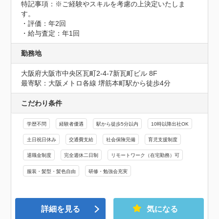
特記事項：※ご経験やスキルを考慮の上決定いたしま
す。

・評価：年2回

・給与査定：年1回
勤務地
大阪府大阪市中央区瓦町2-4-7新瓦町ビル 8F
最寄駅：大阪メトロ各線 堺筋本町駅から徒歩4分
こだわり条件
学歴不問
経験者優遇
駅から徒歩5分以内
10時以降出社OK
土日祝日休み
交通費支給
社会保険完備
育児支援制度
退職金制度
完全週休二日制
リモートワーク（在宅勤務）可
服装・髪型・髪色自由
研修・勉強会充実
詳細を見る
気になる