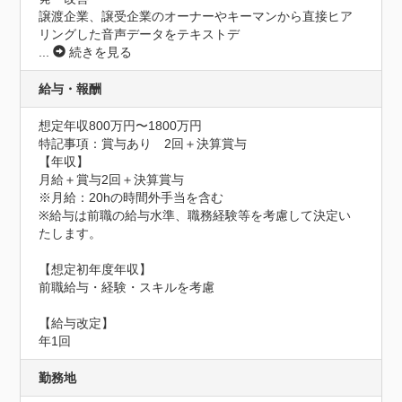
譲渡企業、譲受企業のオーナーやキーマンから直接ヒア
リングした音声データをテキストデ
...
続きを見る
給与・報酬
想定年収800万円〜1800万円
特記事項：賞与あり　2回＋決算賞与

【年収】

月給＋賞与2回＋決算賞与

※月給：20hの時間外手当を含む

※給与は前職の給与水準、職務経験等を考慮して決定い
たします。

【想定初年度年収】

前職給与・経験・スキルを考慮

【給与改定】

年1回
勤務地