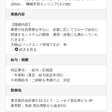
(Web) 、 機械学習エンジニア(その他)
業務内容
【職務内容】

事業や社内業務を中心に、必要に応じてグループ会社に
関連するシステムの開発・運用・改善にも携わっていた
だきます。 

主軸はバックエンド領域ですが、単
...
続きを見る
給与・報酬
特記事項：・給与：応相談

・年俸制（査定・給与改定年2回）

※前職給与・ご経験を考慮の上、決定
勤務地
東京都渋谷区東3-16-3エフ・ニッセイ恵比寿ビル 8F
最寄駅：各線 恵比寿駅から徒歩5分