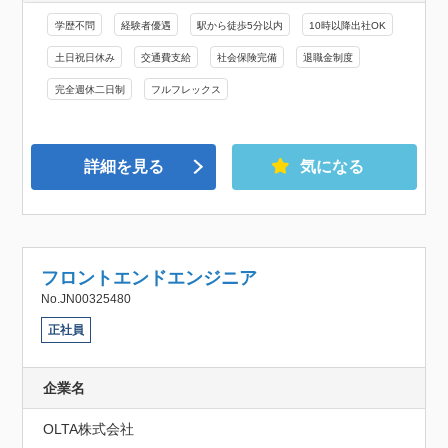
学歴不問
経験者優遇
駅から徒歩5分以内
10時以降出社OK
土日祝日休み
交通費支給
社会保険完備
退職金制度
完全週休二日制
フルフレックス
詳細を見る
気になる
フロントエンドエンジニア
No.JN00325480
正社員
企業名
OLTA株式会社