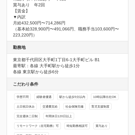
賞与あり　年2回

【賃金】

▼内訳

月給432,500円〜714,286円

（基本給328,900円〜491,066円、職務手当103,600円〜
223,220円）
勤務地
東京都千代田区大手町1丁目6-1大手町ビル B1
最寄駅：各線 大手町駅から徒歩1分

各線 東京駅から徒歩6分
こだわり条件
学歴不問
経験者優遇
駅から徒歩5分以内
10時以降出社OK
土日祝日休み
交通費支給
社会保険完備
育児支援制度
完全週休二日制
年間休日120日以上
リモートワーク（在宅勤務）可
時短勤務相談可
賞与あり