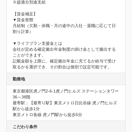
※超過分別途支給

【賃金補足】

▼賃金形態

月給制（欠勤・休職・月の途中の入社・退職に応じて日
割り計算）

▼ライフプラン支援金とは

会社が定める確定拠出年金制度の掛け金として拠出する
ことができます。

記載金額を上限に、確定拠出年金に充てるか給与で受け
取るかを選択でき、その割合は個別で設定可能です。
勤務地
東京都港区虎ノ門2-6-1虎ノ門ヒルズ ステーションタワー 
36～38階
最寄駅：【最寄り駅】東京メトロ日比谷線 虎ノ門ヒルズ
駅から徒歩1分

東京メトロ各線 虎ノ門駅から徒歩5分
こだわり条件