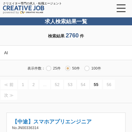
クリエイター専門の求人・転職エージェント
powered by
求人検索結果一覧
2760
検索結果
件
AI
表示件数：
25件
50件
100件
≪ 前
1
2
...
52
53
54
55
56
次 ≫
【中途】スマホアプリエンジニア
No.JN00336314