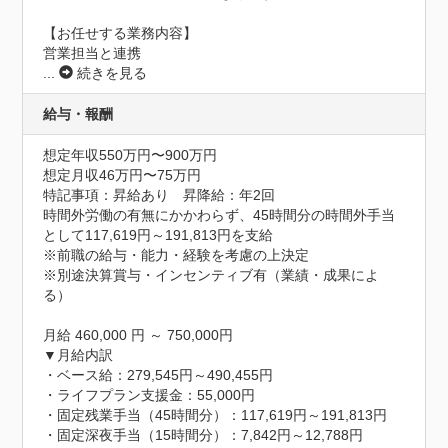
【お任せする業務内容】

営業担当と連携
...
続きを見る
給与・報酬
想定年収550万円〜900万円
想定月収46万円〜75万円
特記事項：昇給あり　昇降給：年2回

時間外労働の有無にかかわらず、45時間分の時間外手当
として117,619円～191,813円を支給

※前職の給与・能力・経験を考慮の上決定

※別途決算賞与・インセンティブ有（業績・成果によ
る）

月給 460,000 円 ～ 750,000円

▼月給内訳

・ベース給：279,545円～490,455円

・ライフプラン支援金：55,000円

・固定残業手当（45時間分）：117,619円～191,813円

・固定深夜手当（15時間分）：7,842円～12,788円
