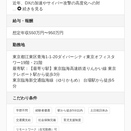
近年、DXの加速やサイバー攻撃の高度化への対
...
続きを見る
給与・報酬
想定年収550万円〜950万円
勤務地
東京都江東区青海1-1-20ダイバーシティ東京オフィスタ
ワー19階・21階
最寄駅：【最寄り駅】東京臨海高速鉄道りんかい線 東京
テレポート駅から徒歩3分

東京臨海新交通臨海線（ゆりかもめ） 台場駅から徒歩5
分
こだわり条件
学歴不問
経験者優遇
駅から徒歩5分以内
土日祝日休み
交通費支給
社会保険完備
育児支援制度
リモートワーク（在宅勤務）可