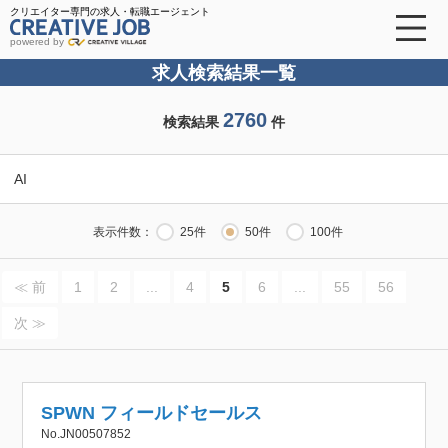
クリエイター専門の求人・転職エージェント
powered by
求人検索結果一覧
2760
検索結果
件
AI
表示件数：
25件
50件
100件
≪ 前
1
2
...
4
5
6
...
55
56
次 ≫
SPWN フィールドセールス
No.JN00507852