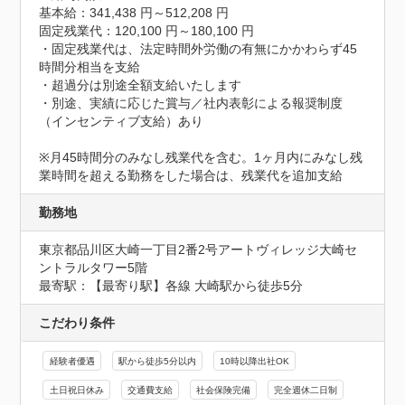
基本給：341,438 円～512,208 円

固定残業代：120,100 円～180,100 円

・固定残業代は、法定時間外労働の有無にかかわらず45
時間分相当を支給

・超過分は別途全額支給いたします

・別途、実績に応じた賞与／社内表彰による報奨制度
（インセンティブ支給）あり

※月45時間分のみなし残業代を含む。1ヶ月内にみなし残
業時間を超える勤務をした場合は、残業代を追加支給
勤務地
東京都品川区大崎一丁目2番2号アートヴィレッジ大崎セ
ントラルタワー5階
最寄駅：【最寄り駅】各線 大崎駅から徒歩5分
こだわり条件
経験者優遇
駅から徒歩5分以内
10時以降出社OK
土日祝日休み
交通費支給
社会保険完備
完全週休二日制