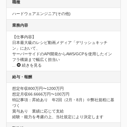
職種
ハードウェアエンジニア(その他)
業務内容
【仕事内容】

日本最大級のレシピ動画メディア「デリッシュキッチ
ン」において、

サーバーサイドのAPI開発からAWS/GCPを使用したイン
フラ構築まで幅広く担当い
...
続きを見る
給与・報酬
想定年収800万円〜1200万円
想定月収66.6666万円〜100万円
特記事項：昇給あり　年2回（2月・8月）※弊社規程に基
づく

賞与あり　業績に応じて支給

経験・能力を考慮の上、当社規定により決定します