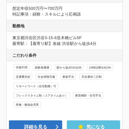
想定年収500万円〜700万円
特記事項：経験・スキルにより応相談
勤務地
東京都渋谷区渋谷3-15-6並木橋ビル5F
最寄駅：【最寄り駅】各線 渋谷駅から徒歩4分
こだわり条件
学歴不問
経験者優遇
駅から徒歩5分以内
10時以降出社OK
交通費支給
社会保険完備
家族手当
完全週休二日制
リモートワーク（在宅勤務）可
フレックスタイム制（コアタイムあり）
家賃補助・住宅手当
研修・勉強会充実
詳細を見る
気になる