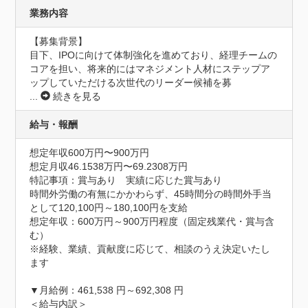
業務内容
【募集背景】

目下、IPOに向けて体制強化を進めており、経理チームの
コアを担い、将来的にはマネジメント人材にステップア
ップしていただける次世代のリーダー候補を募
...
続きを見る
給与・報酬
想定年収600万円〜900万円
想定月収46.1538万円〜69.2308万円
特記事項：賞与あり　実績に応じた賞与あり

時間外労働の有無にかかわらず、45時間分の時間外手当
として120,100円～180,100円を支給

想定年収：600万円～900万円程度（固定残業代・賞与含
む）

※経験、業績、貢献度に応じて、相談のうえ決定いたし
ます

▼月給例：461,538 円～692,308 円

＜給与内訳＞
