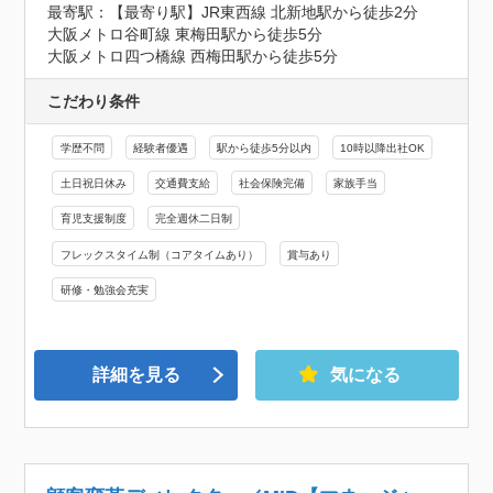
最寄駅：【最寄り駅】JR東西線 北新地駅から徒歩2分

大阪メトロ谷町線 東梅田駅から徒歩5分

大阪メトロ四つ橋線 西梅田駅から徒歩5分
こだわり条件
学歴不問
経験者優遇
駅から徒歩5分以内
10時以降出社OK
土日祝日休み
交通費支給
社会保険完備
家族手当
育児支援制度
完全週休二日制
フレックスタイム制（コアタイムあり）
賞与あり
研修・勉強会充実
詳細を見る
気になる