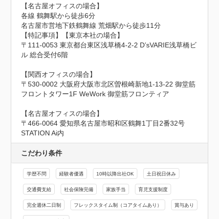
【名古屋オフィスの場合】

各線 鶴舞駅から徒歩6分

名古屋市営地下鉄鶴舞線 荒畑駅から徒歩11分

【特記事項】【東京本社の場合】

〒111-0053 東京都台東区浅草橋4-2-2 D’sVARIE浅草橋ビ
ル 総合受付6階

【関西オフィスの場合】

〒530-0002 大阪府大阪市北区曽根崎新地1-13-22 御堂筋
フロントタワー1F WeWork 御堂筋フロンティア

【名古屋オフィスの場合】

〒466-0064 愛知県名古屋市昭和区鶴舞1丁目2番32号 
STATION Ai内
こだわり条件
学歴不問
経験者優遇
10時以降出社OK
土日祝日休み
交通費支給
社会保険完備
家族手当
育児支援制度
完全週休二日制
フレックスタイム制（コアタイムあり）
賞与あり