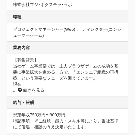
株式会社フジ･ネクステラ･ラボ
職種
プロジェクトマネージャー(Web) 、 ディレクター(コンシ
ューマーゲーム)
業務内容
【募集背景】

当社ゲーム事業部では、主力ブラウザゲームの成功を基
盤に事業拡大を進める一方で、「エンジニア組織の再構
築」という重要なフェーズを迎えています。

現在
...
続きを見る
給与・報酬
想定年収750万円〜900万円
特記事項：※ご経験・能力・スキル等により、当社基準
にて優遇・相談のうえ決定いたします。