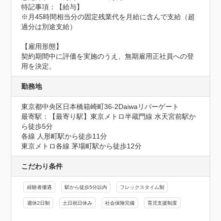
特記事項：【給与】

※月45時間相当分の固定残業代を月給に含んで支給（超
過分は別途支給）

【雇用形態】

契約期間中に評価を実施のうえ、無期雇用正社員への登
用を決定。
勤務地
東京都中央区日本橋箱崎町36-2Daiwaリバーゲート
最寄駅：【最寄り駅】東京メトロ半蔵門線 水天宮前駅か
ら徒歩5分 

各線 人形町駅から徒歩11分 

東京メトロ各線 茅場町駅から徒歩12分
こだわり条件
経験者優遇
駅から徒歩5分以内
フレックスタイム制
週休2日制
土日祝日休み
社会保険完備
育児支援制度