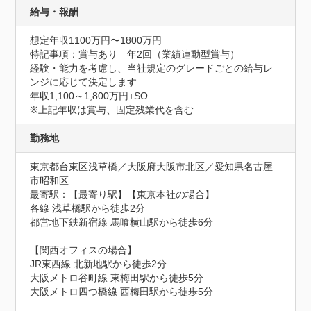
給与・報酬
想定年収1100万円〜1800万円
特記事項：賞与あり　年2回（業績連動型賞与）

経験・能力を考慮し、当社規定のグレードごとの給与レ
ンジに応じて決定します

年収1,100～1,800万円+SO

※上記年収は賞与、固定残業代を含む
勤務地
東京都台東区浅草橋／大阪府大阪市北区／愛知県名古屋
市昭和区
最寄駅：【最寄り駅】【東京本社の場合】

各線 浅草橋駅から徒歩2分

都営地下鉄新宿線 馬喰横山駅から徒歩6分

【関西オフィスの場合】

JR東西線 北新地駅から徒歩2分

大阪メトロ谷町線 東梅田駅から徒歩5分

大阪メトロ四つ橋線 西梅田駅から徒歩5分
