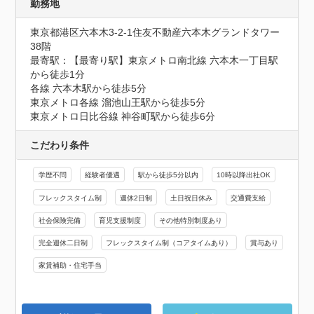
勤務地
東京都港区六本木3-2-1住友不動産六本木グランドタワー
38階
最寄駅：【最寄り駅】東京メトロ南北線 六本木一丁目駅
から徒歩1分

各線 六本木駅から徒歩5分

東京メトロ各線 溜池山王駅から徒歩5分

東京メトロ日比谷線 神谷町駅から徒歩6分
こだわり条件
学歴不問
経験者優遇
駅から徒歩5分以内
10時以降出社OK
フレックスタイム制
週休2日制
土日祝日休み
交通費支給
社会保険完備
育児支援制度
その他特別制度あり
完全週休二日制
フレックスタイム制（コアタイムあり）
賞与あり
家賃補助・住宅手当