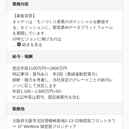
業務内容
【募集背景】

キャディは「モノづくり産業のポテンシャルを解放す
る」をミッションに、製造業AIデータプラットフォーム
を展開しています。

10年ビジョンに掲げるのは
...
続きを見る
給与・報酬
想定年収1100万円〜1800万円
特記事項：賞与あり　年2回（業績連動型賞与）

経験・能力を考慮し、当社規定のグレードごとの給与レ
ンジに応じて決定します

年収1,100～1,800万円+SO

※上記年収は賞与、固定残業代を含む
勤務地
大阪府大阪市北区曽根崎新地1-13-22御堂筋フロントタワ
ー 1F WeWork 御堂筋フロンティア