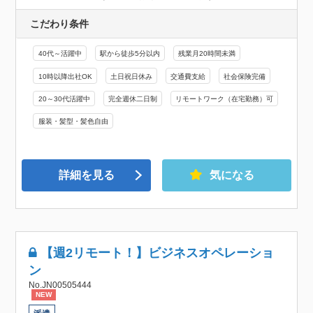
こだわり条件
40代～活躍中
駅から徒歩5分以内
残業月20時間未満
10時以降出社OK
土日祝日休み
交通費支給
社会保険完備
20～30代活躍中
完全週休二日制
リモートワーク（在宅勤務）可
服装・髪型・髪色自由
詳細を見る
気になる
【週2リモート！】ビジネスオペレーショ
ン
No.JN00505444
NEW