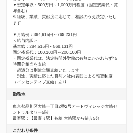
▼想定年収：500万円～1,000万円程度（固定残業代・賞
与含む）

※経験、業績、貢献度に応じて、相談のうえ決定いたし
ます

▼月給例：384,615円～769,231円

＜給与内訳＞

基本給：284,515円～569,131円

固定残業代：100,100円～200,100円

・固定残業代は、法定時間外労働の有無にかかわらず45
時間分相当を支給

・超過分は別途全額支給いたします

・別途、実績に応じた賞与／社内表彰による報奨制度
（インセンティブ支給）あり
勤務地
東京都品川区大崎一丁目2番2号アートヴィレッジ大崎セ
ントラルタワー5階
最寄駅：【最寄り駅】各線 大崎駅から徒歩5分
こだわり条件