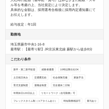
入社時の処遇（基本給・賞与）はみなさまの経験・スキ
ル等を考慮の上、当社規定により決定します。

具体的な金額は、採用選考合格後に採用内定通知書にて
お伝えします。

給与改定：年1回
勤務地
埼玉県蕨市中央1-16-8
最寄駅：【最寄り駅】JR京浜東北線 蕨駅から徒歩8分
こだわり条件
新卒・第二新卒歓迎
経験者優遇
10時以降出社OK
土日祝日休み
交通費支給
社会保険完備
家族手当
育児支援制度
退職金制度
完全週休二日制
年間休日120日以上
リモートワーク（在宅勤務）可
フレックスタイム制（コアタイムあり）
時短勤務相談可
賞与あり