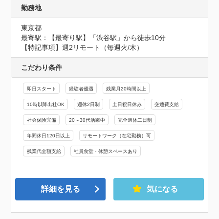
勤務地
東京都
最寄駅：【最寄り駅】「渋谷駅」から徒歩10分

【特記事項】週2リモート（毎週火/木）
こだわり条件
即日スタート
経験者優遇
残業月20時間以上
10時以降出社OK
週休2日制
土日祝日休み
交通費支給
社会保険完備
20～30代活躍中
完全週休二日制
年間休日120日以上
リモートワーク（在宅勤務）可
残業代全額支給
社員食堂・休憩スペースあり
詳細を見る
気になる