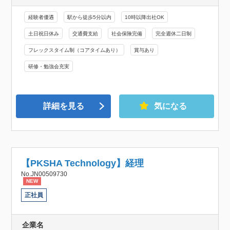
経験者優遇
駅から徒歩5分以内
10時以降出社OK
土日祝日休み
交通費支給
社会保険完備
完全週休二日制
フレックスタイム制（コアタイムあり）
賞与あり
研修・勉強会充実
詳細を見る
気になる
【PKSHA Technology】経理
No.JN00509730
NEW
正社員
企業名