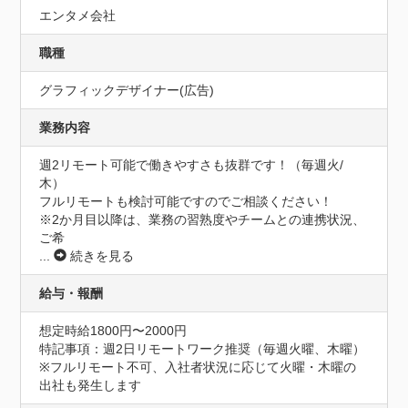
エンタメ会社
職種
グラフィックデザイナー(広告)
業務内容
週2リモート可能で働きやすさも抜群です！（毎週火/
木）

フルリモートも検討可能ですのでご相談ください！

※2か月目以降は、業務の習熟度やチームとの連携状況、
ご希
...
続きを見る
給与・報酬
想定時給1800円〜2000円
特記事項：週2日リモートワーク推奨（毎週火曜、木曜）

※フルリモート不可、入社者状況に応じて火曜・木曜の
出社も発生します