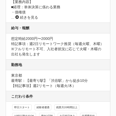
【業務内容】

■経理：単体決算に係わる業務

・債権債
...
続きを見る
給与・報酬
想定時給2000円〜2000円
特記事項：週2日リモートワーク推奨（毎週火曜、木曜）

※フルリモート不可、入社者状況に応じて火曜・木曜の
出社も発生します
勤務地
東京都
最寄駅：【最寄り駅】「渋谷駅」から徒歩10分

【特記事項】週2リモート（毎週火/木）
こだわり条件
即日スタート
経験者優遇
残業月20時間以上
10時以降出社OK
週休2日制
土日祝日休み
交通費支給