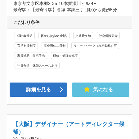
東京都文京区本郷2-35-10本郷瀬川ビル 4F
最寄駅：【最寄り駅】各線 本郷三丁目駅から徒歩5分
こだわり条件
経験者優遇
駅から徒歩5分以内
交通費支給
社会保険完備
育児支援制度
完全週休二日制
リモートワーク（在宅勤務）可
家賃補助・住宅手当
研修・勉強会充実
社員食堂・休憩スペースあり
詳細を見る
気になる
【大阪】デザイナー（アートディレクター候
補）
No.JN00509720