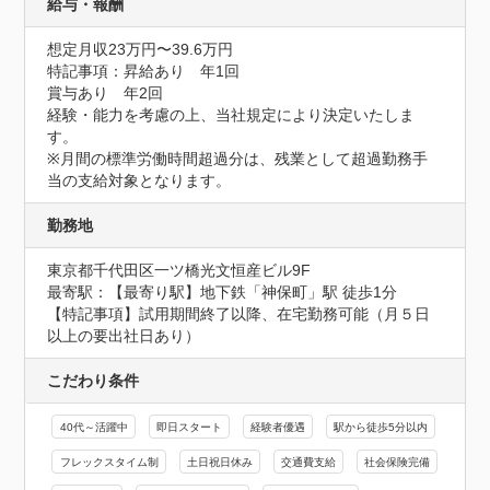
給与・報酬
想定月収23万円〜39.6万円
特記事項：昇給あり　年1回

賞与あり　年2回

経験・能力を考慮の上、当社規定により決定いたしま
す。

※月間の標準労働時間超過分は、残業として超過勤務手
当の支給対象となります。
勤務地
東京都千代田区一ツ橋光文恒産ビル9F
最寄駅：【最寄り駅】地下鉄「神保町」駅 徒歩1分

【特記事項】試用期間終了以降、在宅勤務可能（月５日
以上の要出社日あり）
こだわり条件
40代～活躍中
即日スタート
経験者優遇
駅から徒歩5分以内
フレックスタイム制
土日祝日休み
交通費支給
社会保険完備