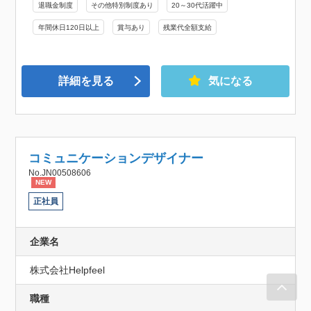
退職金制度
その他特別制度あり
20～30代活躍中
年間休日120日以上
賞与あり
残業代全額支給
詳細を見る
気になる
コミュニケーションデザイナー
No.JN00508606
NEW
正社員
企業名
株式会社Helpfeel
職種