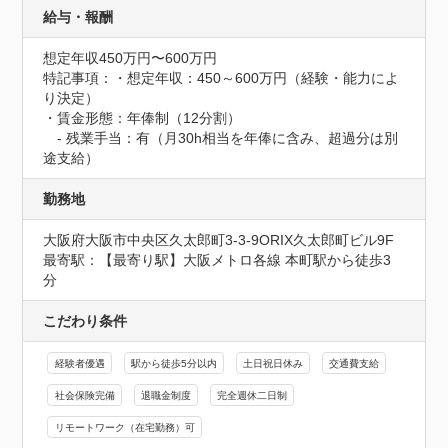
給与・報酬
想定年収450万円〜600万円
特記事項：・想定年収：450～600万円（経験・能力によ
り決定）

・賃金形態：年俸制（12分割）

　- 残業手当：有（月30h相当を年俸に含み、超過分は別
途支給）
勤務地
大阪府大阪市中央区久太郎町3-3-9ORIX久太郎町ビル9F
最寄駅：【最寄り駅】大阪メトロ各線 本町駅から徒歩3
分
こだわり条件
経験者優遇
駅から徒歩5分以内
土日祝日休み
交通費支給
社会保険完備
退職金制度
完全週休二日制
リモートワーク（在宅勤務）可