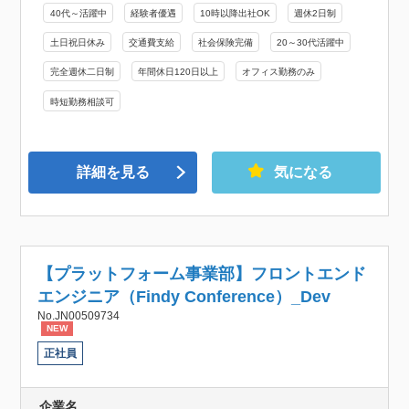
40代～活躍中
経験者優遇
10時以降出社OK
週休2日制
土日祝日休み
交通費支給
社会保険完備
20～30代活躍中
完全週休二日制
年間休日120日以上
オフィス勤務のみ
時短勤務相談可
詳細を見る
気になる
【プラットフォーム事業部】フロントエンド
エンジニア（Findy Conference）_Dev
No.JN00509734
NEW
正社員
企業名