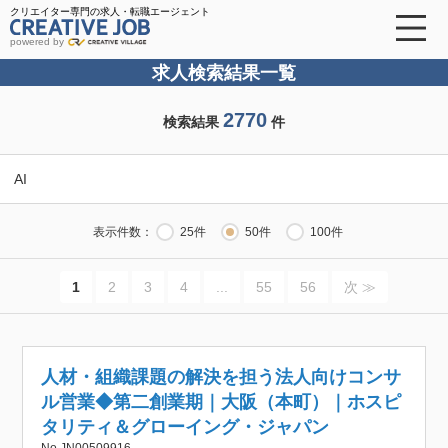
クリエイター専門の求人・転職エージェント
powered by
求人検索結果一覧
2770
検索結果
件
AI
表示件数：
25件
50件
100件
1
2
3
4
...
55
56
次 ≫
人材・組織課題の解決を担う法人向けコンサ
ル営業◆第二創業期｜大阪（本町）｜ホスピ
タリティ＆グローイング・ジャパン
No.JN00509916