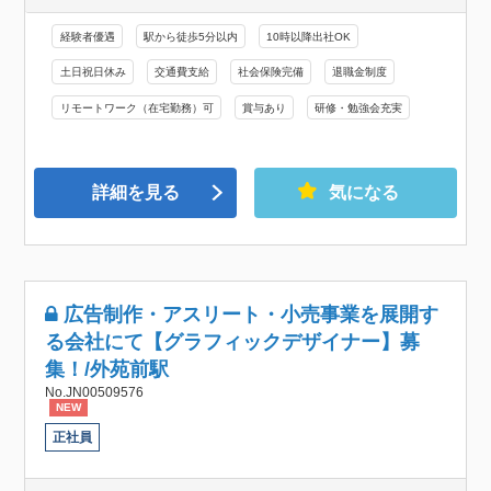
経験者優遇
駅から徒歩5分以内
10時以降出社OK
土日祝日休み
交通費支給
社会保険完備
退職金制度
リモートワーク（在宅勤務）可
賞与あり
研修・勉強会充実
詳細を見る
気になる
広告制作・アスリート・小売事業を展開す
る会社にて【グラフィックデザイナー】募
集！/外苑前駅
No.JN00509576
NEW
正社員