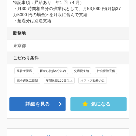
特記事項：昇給あり　年1 回（4 月）

・⽉30 時間相当分の残業代として、⽉53,580 円(月額37 
万5000 円の場合)~を月収に含んで⽀給

・超過分は別途⽀給
勤務地
東京都
こだわり条件
経験者優遇
駅から徒歩5分以内
交通費支給
社会保険完備
完全週休二日制
年間休日120日以上
オフィス勤務のみ
詳細を見る
気になる