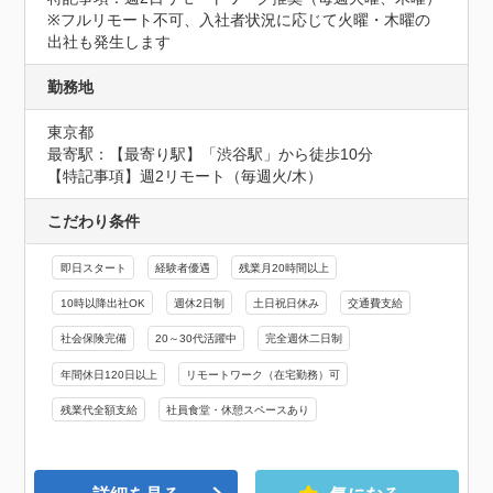
※フルリモート不可、入社者状況に応じて火曜・木曜の
出社も発生します
勤務地
東京都
最寄駅：【最寄り駅】「渋谷駅」から徒歩10分

【特記事項】週2リモート（毎週火/木）
こだわり条件
即日スタート
経験者優遇
残業月20時間以上
10時以降出社OK
週休2日制
土日祝日休み
交通費支給
社会保険完備
20～30代活躍中
完全週休二日制
年間休日120日以上
リモートワーク（在宅勤務）可
残業代全額支給
社員食堂・休憩スペースあり