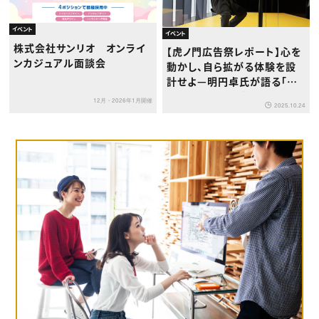
イベント
イベント
株式会社サンリオ オンライ
【虎ノ門広告祭レポート】心を
ンカジュアル面談会
動かし、自ら拡がる体験を設
計せよ—明円卓氏が語る「体
験クリエイティブ」の8原則
12月・2026年1月開催
2025.10.24