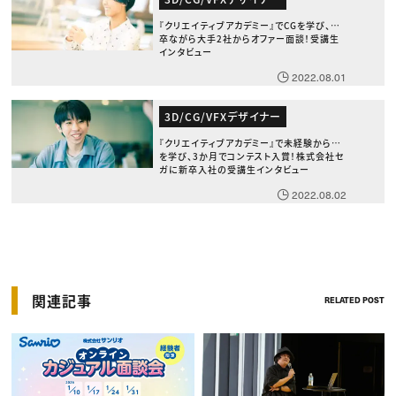
『クリエイティブアカデミー』でCGを学び、新
卒ながら大手2社からオファー面談！受講生
インタビュー
2022.08.01
3D/CG/VFXデザイナー
『クリエイティブアカデミー』で未経験からCG
を学び、3か月でコンテスト入賞！株式会社セ
ガに新卒入社の受講生インタビュー
2022.08.02
関連記事
RELATED POST