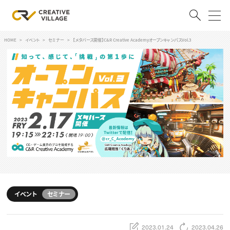
HOME
イベント
セミナー
【メタバース開催】C&R Creative AcademyオープンキャンパスVol.3
ACCOUNT
ログイン
会員登録
RECRUIT
クリエイター求人を探す
CREATIVE JOB求人検索
特集求人
採用説明会
転職支援サービス
CONTENTS
スキルアップしたい！
イベント
セミナー
スキルアップしたい！ トップ
デザイン
TOP Creator’s コラム
プログラミング
2023.01.24
2023.04.26