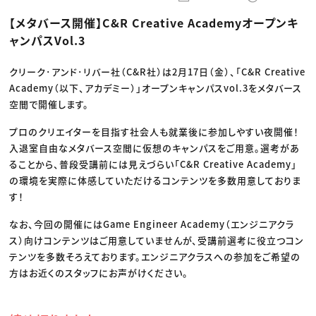
動画配信・映像制作
TOP Creator’s コラム トップ
編集・ライティング
Webクリエイター
セミナー
【メタバース開催】C&R Creative Academyオープンキ
マーケティング
アプリクリエイター
ディレクション
ゲームクリエイター
ャンパスVol.3
業界解説・キャリア事情
映像クリエイター
ニュース・トレンド
お役立ち基礎知識
マーケッター
クリエイターインタビュー
クリーク･アンド･リバー社（C&R社）は2月17日（金）、「C&R Creative
ニュース・トレンド トップ
C＆R Magazine
Web
Academy（以下、アカデミー）」オープンキャンパスvol.3をメタバース
映像
空間で開催します。
ゲーム・エンタメ
広告
プロのクリエイターを目指す社会人も就業後に参加しやすい夜開催！
出版
CREATIVE VILLAGEからのお知らせ
入退室自由なメタバース空間に仮想のキャンパスをご用意。選考があ
ることから、普段受講前には見えづらい「C&R Creative Academy」
の環境を実際に体感していただけるコンテンツを多数用意しておりま
プロフェッショナル×つながる×メディア
す！
なお、今回の開催にはGame Engineer Academy（エンジニアクラ
ス）向けコンテンツはご用意していませんが、受講前選考に役立つコン
テンツを多数そろえております。エンジニアクラスへの参加をご希望の
方はお近くのスタッフにお声がけください。