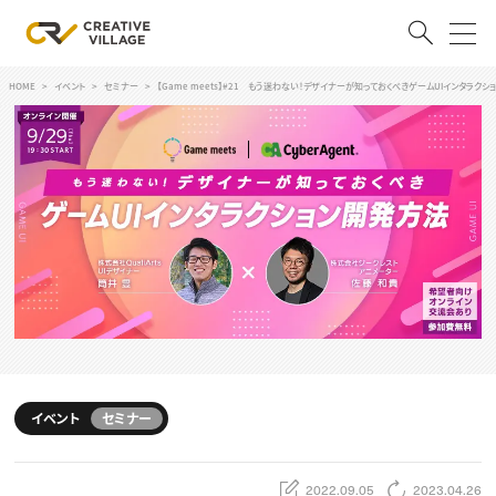
HOME
イベント
セミナー
【Game meets】#21 もう迷わない！デザイナーが知っておくべきゲームUIインタラクシ
ACCOUNT
ログイン
会員登録
RECRUIT
クリエイター求人を探す
CREATIVE JOB求人検索
特集求人
採用説明会
転職支援サービス
CONTENTS
スキルアップしたい！
イベント
セミナー
スキルアップしたい！ トップ
デザイン
TOP Creator’s コラム
プログラミング
2022.09.05
2023.04.26