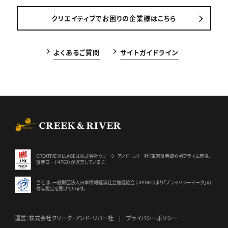
クリエイティブでお困りの企業様はこちら
よくあるご質問
サイトガイドライン
CREEK & RIVER Co., Ltd.
CREATIVE VILLAGEは株式会社クリーク･アンド･リバー社（東京証券
取引所プライム市場、
証券コード4763）が運営しています。
当社は、一般財団法人日本情報経済社会推進協会（JIPDEC）より
「プライバシーマーク」の
付与認定を受けています。
運営：株式会社クリーク･アンド･リバー社
プライバシーポリシー