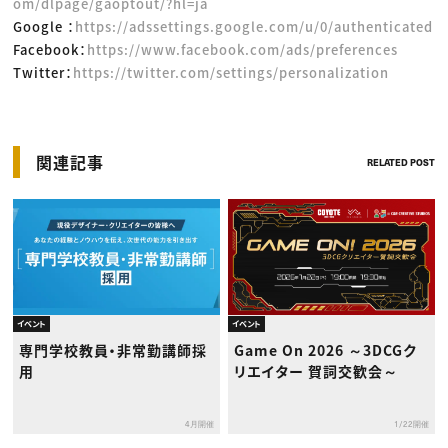
om/dlpage/gaoptout/?hl=ja
Google ：
https://adssettings.google.com/u/0/authenticated
Facebook：
https://www.facebook.com/ads/preferences
Twitter：
https://twitter.com/settings/personalization
関連記事
RELATED POST
イベント
イベント
専門学校教員・非常勤講師採
Game On 2026 ～3DCGク
用
リエイター 賀詞交歓会～
4月開催
1/22開催