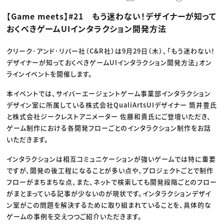
動画配信・映像制作
TOP Creator’s コラム トップ
編集・ライティング
Webクリエイター
セミナー
【Game meets】#21 もう迷わない！デザイナーが知って
マーケティング
アプリクリエイター
ディレクション
ゲームクリエイター
おくべきゲームUIインタラクション開発方法
業界解説・キャリア事情
映像クリエイター
ニュース・トレンド
お役立ち基礎知識
マーケッター
クリエイターインタビュー
クリーク･アンド･リバー社（C&R社）は9月29日（木）、「もう迷わない！
ニュース・トレンド トップ
C＆R Magazine
Web
デザイナーが知っておくべきゲームUIインタラクション開発方法」オン
映像
ラインイベントを開催します。
ゲーム・エンタメ
広告
本イベントでは、サイバーエージェントゲーム事業部インタラクション
出版
CREATIVE VILLAGEからのお知らせ
デザイン室に所属している株式会社QualiArtsUIデザイナー 筒井豊氏
と株式会社ジークレストアニメーター 佐藤和貴氏にご登壇いただき、
ゲーム制作における各開発フローごとのインタラクション制作をお話
プロフェッショナル×つながる×メディア
いただきます。
インタラクションは相互コミュニケーションが強いゲームでは特に重要
ですが、開発の後工程になることが多い点や、プロジェクトごとで制作
フローがまちまちな点、また、ネットで検索しても開発段階ごとのフロー
がまとまっている記事が少ないのが現状です。インタラクションデザイ
ン室がこの問題を解決するために取り組まれていることを、具体的な
ゲームの事例を交えつつご紹介いただきます。