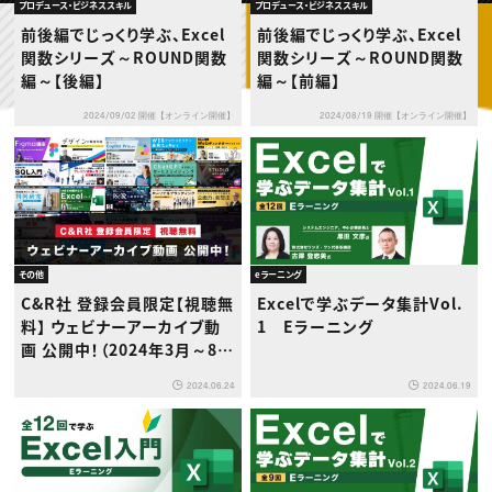
動画配信・映像制作
TOP Creator’s コラム トップ
プロデュース・ビジネススキル
プロデュース・ビジネススキル
編集・ライティング
Webクリエイター
セミナー
前後編でじっくり学ぶ、Excel
前後編でじっくり学ぶ、Excel
マーケティング
アプリクリエイター
ディレクション
関数シリーズ～ROUND関数
関数シリーズ～ROUND関数
ゲームクリエイター
業界解説・キャリア事情
映像クリエイター
編～【後編】
編～【前編】
ニュース・トレンド
お役立ち基礎知識
マーケッター
クリエイターインタビュー
ニュース・トレンド トップ
2024/09/02 開催【オンライン開催】
2024/08/19 開催【オンライン開催】
C＆R Magazine
Web
映像
ゲーム・エンタメ
広告
出版
CREATIVE VILLAGEからのお知らせ
その他
eラーニング
プロフェッショナル×つながる×メディア
C&R社 登録会員限定【視聴無
Excelで学ぶデータ集計Vol.
料】 ウェビナーアーカイブ動
1 Eラーニング
画 公開中！（2024年3月～8月
実施ウェビナー）
2024.06.24
2024.06.19