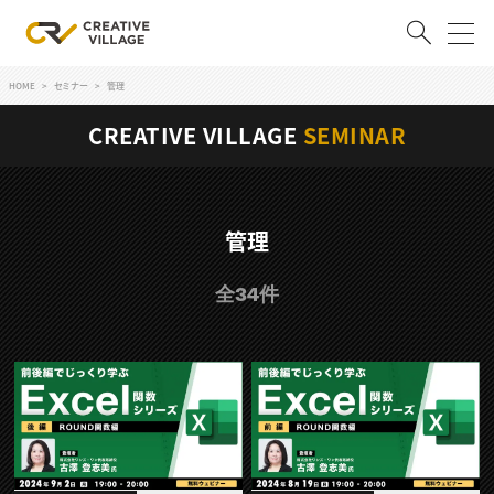
HOME
セミナー
管理
ACCOUNT
CREATIVE VILLAGE
SEMINAR
ログイン
会員登録
RECRUIT
管理
クリエイター求人を探す
全34件
CREATIVE JOB求人検索
特集求人
採用説明会
転職支援サービス
CONTENTS
スキルアップしたい！
スキルアップしたい！ トップ
デザイン
TOP Creator’s コラム
プログラミング