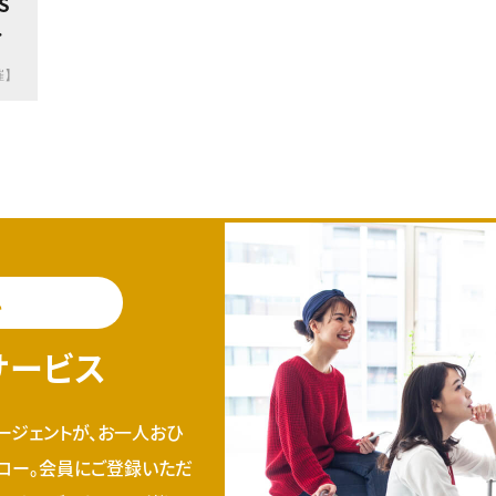
S
の
催】
料
サービス
ージェントが、お一人おひ
ロー。会員にご登録いただ