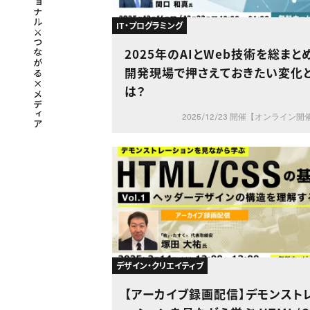
IT・プログラミング
2025年のAIとWeb技術を総まと
開発現場で押さえておきたい変化
は？
2025/12/23 開催【オンライン開
デザイン・クリエイティブ
【アーカイブ録画配信】デモンスト