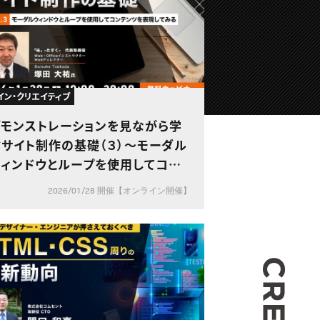
イン・クリエイティブ
デモンストレーションを見ながら学
ぶサイト制作の基礎（３）〜モーダル
ウィンドウとループを使用してコン
テンツを表現してみる〜
2026/01/28 開催【オンライン開催】
CREA