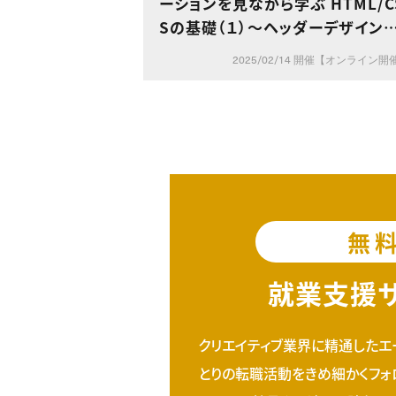
ーションを見ながら学ぶ HTML/C
Sの基礎（１）〜ヘッダーデザイン
構造を理解する〜
2025/02/14 開催【オンライン開
無
就業支援
クリエイティブ業界に精通したエ
とりの転職活動をきめ細かくフォ