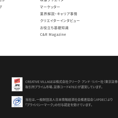
グ
マーケッター
業界解説・キャリア事情
クリエイターインタビュー
お役立ち基礎知識
C&R Magazine
td.
CREATIVE VILLAGEは株式会社クリーク･アンド･リバー社（東京証券
取引所プライム市場、証券コード4763）が運営しています。
当社は、一般財団法人日本情報経済社会推進協会（JIPDEC）より
「プライバシーマーク」の付与認定を受けています。