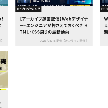
IT・プログラミング
IT
め！
【アーカイブ録画配信】Webデザイナ
と
ー・エンジニアが押さえておくべき H
え
TML・CSS周りの最新動向
催】
2025/08/15 開催【オンライン開催】
レ