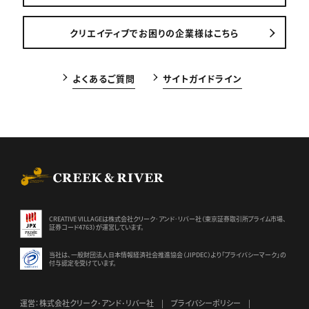
クリエイティブでお困りの企業様はこちら
よくあるご質問
サイトガイドライン
CREEK & RIVER Co., Ltd.
CREATIVE VILLAGEは株式会社クリーク･アンド･リバー社（東京証券
取引所プライム市場、
証券コード4763）が運営しています。
当社は、一般財団法人日本情報経済社会推進協会（JIPDEC）より
「プライバシーマーク」の
付与認定を受けています。
運営：株式会社クリーク･アンド･リバー社
プライバシーポリシー