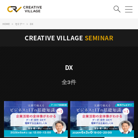
HOME
セミナー
DX
ACCOUNT
CREATIVE VILLAGE
SEMINAR
ログイン
会員登録
RECRUIT
DX
クリエイター求人を探す
全3件
CREATIVE JOB求人検索
特集求人
採用説明会
転職支援サービス
CONTENTS
スキルアップしたい！
スキルアップしたい！ トップ
デザイン
TOP Creator’s コラム
プログラミング