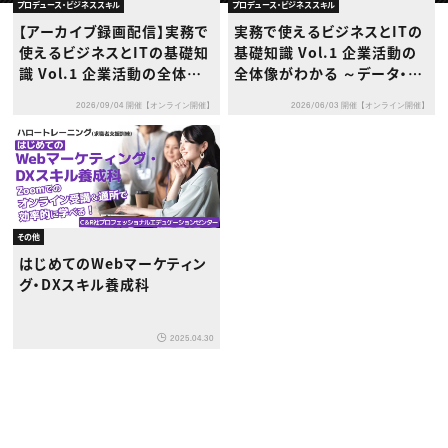
動画配信・映像制作
TOP Creator’s コラム トップ
プロデュース・ビジネススキル
プロデュース・ビジネススキル
編集・ライティング
Webクリエイター
セミナー
【アーカイブ録画配信】実務で
実務で使えるビジネスとITの
マーケティング
アプリクリエイター
ディレクション
使えるビジネスとITの基礎知
基礎知識 Vol.1 企業活動の
ゲームクリエイター
業界解説・キャリア事情
映像クリエイター
識 Vol.1 企業活動の全体像
全体像がわかる ～データ・会
ニュース・トレンド
お役立ち基礎知識
マーケッター
がわかる ～データ・会計・DX
計・DXで理解する企業のしく
クリエイターインタビュー
ニュース・トレンド トップ
2026/09/04 開催【オンライン開催】
2026/06/03 開催【オンライン開催】
で理解する企業のしくみ～
み～
C＆R Magazine
Web
映像
ゲーム・エンタメ
広告
出版
CREATIVE VILLAGEからのお知らせ
その他
プロフェッショナル×つながる×メディア
はじめてのWebマーケティン
グ・DXスキル養成科
2025.04.30